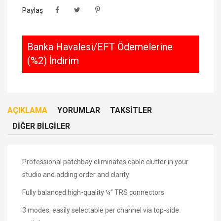
Paylaş
Banka Havalesi/EFT Ödemelerine
(%2) İndirim
AÇIKLAMA
YORUMLAR
TAKSITLER
DIĞER BILGILER
Professional patchbay eliminates cable clutter in your
studio and adding order and clarity
Fully balanced high-quality ¼” TRS connectors
3 modes, easily selectable per channel via top-side