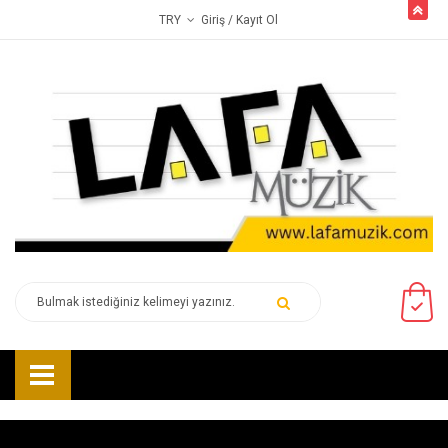
butto
Giriş
/ Kayıt Ol
TRY