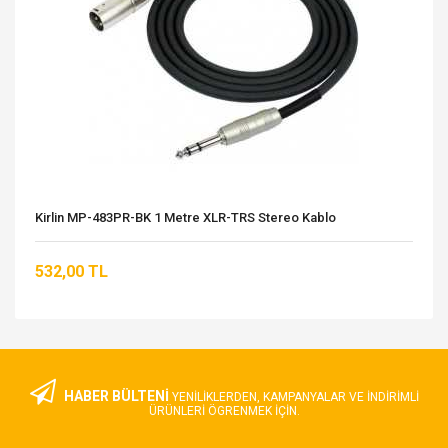
Kirlin MP-483PR-BK 1 Metre XLR-TRS Stereo Kablo
532,00 TL
HABER BÜLTENİ
YENILIKLERDEN, KAMPANYALAR VE INDIRIMLI
ÜRÜNLERI ÖGRENMEK IÇIN.