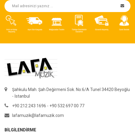
Şahkulu Mah. Şah Değirmeni Sok. No:6/A Tunel 34420 Beyoğlu
- İstanbul
+90 212 243 1696 - +90 532 697 00 77
lafamuzik@lafamuzik.com
BILGILENDIRME