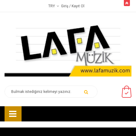
butto
Giriş
/ Kayıt Ol
TRY