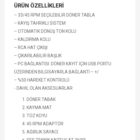
ÜRÜN ÖZELLİKLERİ
– 33/45 RPM SEÇİLEBİLİR DÖNER TABLA
– KAYIŞ TAHRİKLİ SİSTEM
– OTOMATİK DÖNÜŞ TON KOLU
– KALDIRMA KOLU
– RCA HAT ÇIKIŞI
– ÇIKARILABİLİR BAŞLIK
– PC BAĞLANTISI: DÖNER KAYIT İÇİN USB PORTU
ÜZERİNDEN BİLGİSAYARLA BAĞLANTI – +/
– %50 HAREKET KONTROLÜ
- DAHİL OLAN AKSESUARLAR:
DÖNER TABAK
KAYMA MAT
TOZ KOYU
45 RPM ADAPTÖR
AĞIRLIK SAYACI
SES TEKNİK KARTUŞ AT-3600L