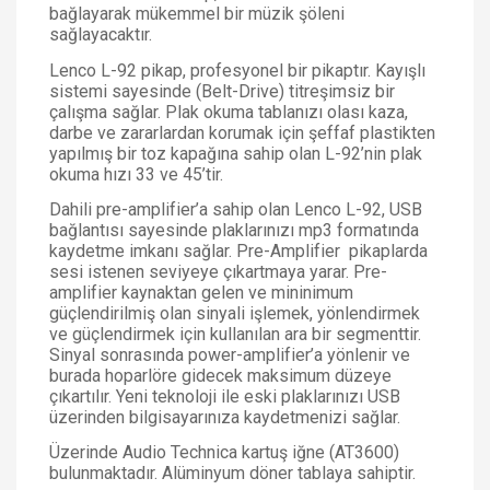
bağlayarak mükemmel bir müzik şöleni
sağlayacaktır.
Lenco L-92 pikap, profesyonel bir pikaptır. Kayışlı
sistemi sayesinde (Belt-Drive) titreşimsiz bir
çalışma sağlar. Plak okuma tablanızı olası kaza,
darbe ve zararlardan korumak için şeffaf plastikten
yapılmış bir toz kapağına sahip olan L-92’nin plak
okuma hızı 33 ve 45’tir.
Dahili pre-amplifier’a sahip olan Lenco L-92, USB
bağlantısı sayesinde plaklarınızı mp3 formatında
kaydetme imkanı sağlar. Pre-Amplifier
pikaplarda
sesi istenen seviyeye çıkartmaya yarar. Pre-
amplifier kaynaktan gelen ve mininimum
güçlendirilmiş olan sinyali işlemek, yönlendirmek
ve güçlendirmek için kullanılan ara bir segmenttir.
Sinyal sonrasında power-amplifier’a yönlenir ve
burada hoparlöre gidecek maksimum düzeye
çıkartılır. Yeni teknoloji ile eski plaklarınızı USB
üzerinden bilgisayarınıza kaydetmenizi sağlar.
Üzerinde Audio Technica kartuş iğne (AT3600)
bulunmaktadır. Alüminyum döner tablaya sahiptir.