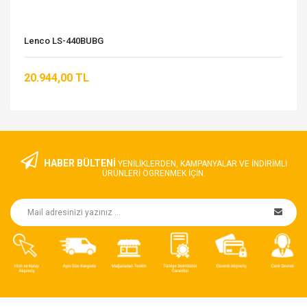
Lenco LS-440BUBG
20.944,00 TL
HABER BÜLTENİ
YENILIKLERDEN, KAMPANYALAR VE INDIRIMLI
ÜRÜNLERI ÖGRENMEK IÇIN.