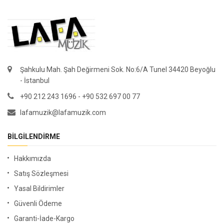
Şahkulu Mah. Şah Değirmeni Sok. No:6/A Tunel 34420 Beyoğlu
- İstanbul
+90 212 243 1696 - +90 532 697 00 77
lafamuzik@lafamuzik.com
BILGILENDIRME
Hakkımızda
Satış Sözleşmesi
Yasal Bildirimler
Güvenli Ödeme
Garanti-İade-Kargo