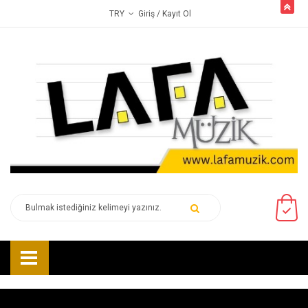
butto
Giriş
/ Kayıt Ol
TRY