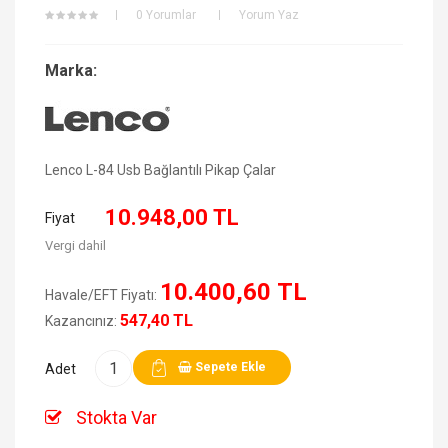
0 Yorumlar
Yorum Yaz
Marka:
Lenco L-84 Usb Bağlantılı Pikap Çalar
10.948,00 TL
Fiyat
Vergi dahil
10.400,60 TL
Havale/EFT Fiyatı:
547,40 TL
Kazancınız:
Sepete Ekle
Adet
Stokta Var