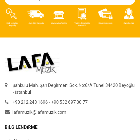
Şahkulu Mah. Şah Değirmeni Sok. No:6/A Tunel 34420 Beyoğlu
- İstanbul
+90 212 243 1696 - +90 532 697 00 77
lafamuzik@lafamuzik.com
BILGILENDIRME