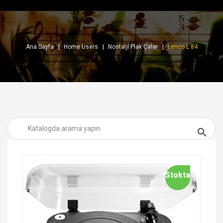
Ana Sayfa
Home Users
Nostalji Plak Çalar
Lenco L 84

Stokta