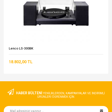
Lenco LS-300BK
18.802,00 TL
HABER BÜLTENİ
YENILIKLERDEN, KAMPANYALAR VE INDIRIMLI
ÜRÜNLERI ÖGRENMEK IÇIN.