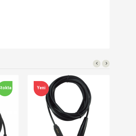
Stokta
Yeni
Yen