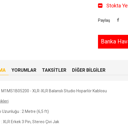
Stokta Yet
Paylaş
Banka Hava
MA
YORUMLAR
TAKSITLER
DIĞER BILGILER
z M1MS1B05200 - XLR-XLR Balanslı Studio Hoparlör Kablosu
ikleri
 Uzunluğu : 2 Metre (6,5 ft)
 : XLR Erkek 3 Pin, Stereo Çivi Jak