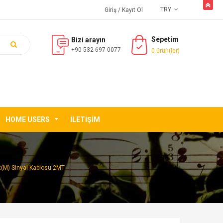
butto
TRY
Giriş
/ Kayıt Ol
Sepetim
Bizi arayın
+90 532 697 0077
0 ürün(ler)
HOME USERS
İLETIŞIM
M) Sinyal Kablosu 2MT