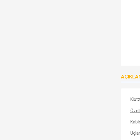
AÇIKLA
Klot
Özell
Kablo
Uçlar