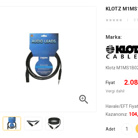
KLOTZ M1MS1B
0 
Marka:
Klotz M1MS1B020
2.08
Fiyat
Vergi dahil

Havale/EFT Fiyat
104
Kazancınız:
Adet