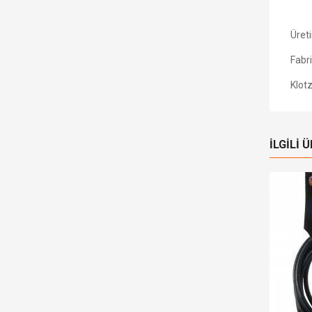
Neu
Üret
Fabr
Klot
İLGILI 
Stokta