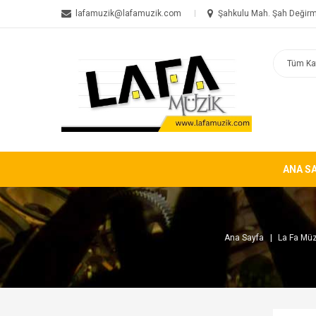
lafamuzik@lafamuzik.com
Şahkulu Mah. Şah Değirm
ANA S
Ana Sayfa
La Fa Müz