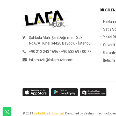
BILGILE
Hakkım
Satış S
Yasal Bi
Şahkulu Mah. Şah Değirmeni Sok.
No:6/A Tunel 34420 Beyoğlu - İstanbul
Güvenl
+90 212 243 1696 - +90 532 697 00 77
Garanti
lafamuzik@lafamuzik.com
İletişim
© 2019
La Fa Müzik -İstanbul
. Designed by
Veytrium Technologie