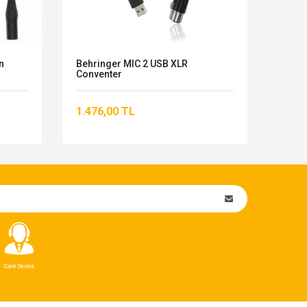
n
Behringer MIC 2 USB XLR
KLOTZ
Conventer
XLR M
1.476,00 TL
2.57