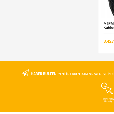
KLOTZ BEX40300 TRS M 6.35 Mm -
M5FM0
TRS F 6.35 Mm...
Kablo
3.903,00 TL
3.427
HABER BÜLTENİ
YENILIKLERDEN, KAMPANYALAR VE INDI