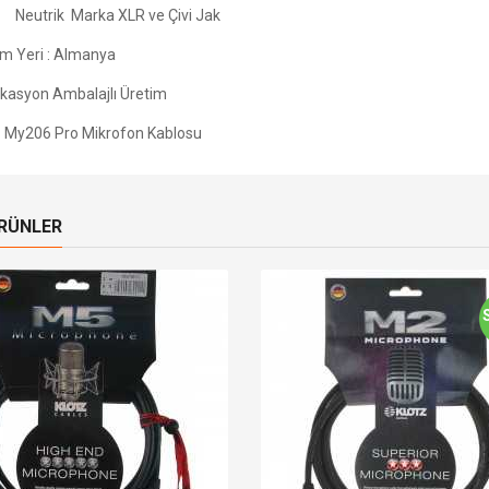
trik Marka XLR ve Çivi Jak
im Yeri : Almanya
ikasyon Ambalajlı Üretim
z My206 Pro Mikrofon Kablosu
ÜRÜNLER