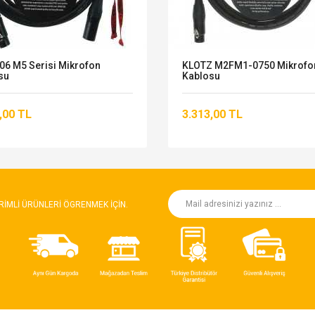
6 M5 Serisi Mikrofon
KLOTZ M2FM1-0750 Mikrofo
su
Kablosu
,00 TL
3.313,00 TL
RIMLI ÜRÜNLERI ÖGRENMEK IÇIN.