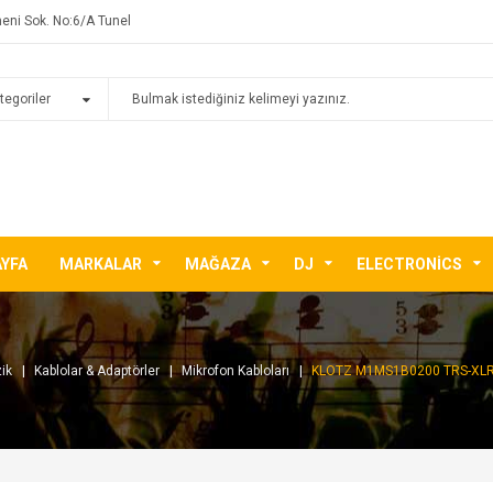
eni Sok. No:6/A Tunel
AYFA
MARKALAR
MAĞAZA
DJ
ELECTRONICS
ik
Kablolar & Adaptörler
Mikrofon Kabloları
KLOTZ M1MS1B0200 TRS-XLR(