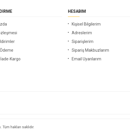
NDIRME
HESABIM
ızda
Kişisel Bilgilerim
özleşmesi
Adreslerim
ldirimler
Siparişlerim
i Ödeme
Sipariş Makbuzlarım
-İade-Kargo
Email Uyarılarım
s
. Tüm hakları saklıdır.