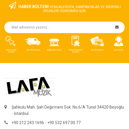
HABER BÜLTENİ
YENILIKLERDEN, KAMPANYALAR VE INDIRIMLI
ÜRÜNLERI ÖGRENMEK IÇIN.
Şahkulu Mah. Şah Değirmeni Sok. No:6/A Tunel 34420 Beyoğlu
- İstanbul
+90 212 243 1696 - +90 532 697 00 77