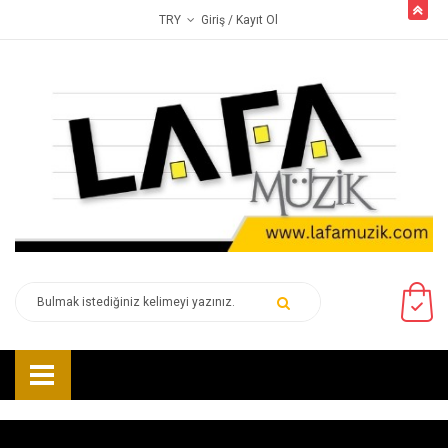
butto
Giriş
/ Kayıt Ol
TRY