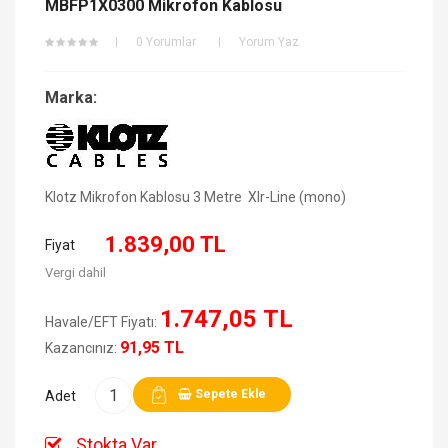
MBFP1X0300 Mikrofon Kablosu
0 Yorumlar
Yorum Yaz
Marka:
Klotz Mikrofon Kablosu 3 Metre Xlr-Line (mono)
1.839,00 TL
Fiyat
Vergi dahil
1.747,05 TL
Havale/EFT Fiyatı:
91,95 TL
Kazancınız:
Sepete Ekle
Adet
Stokta Var