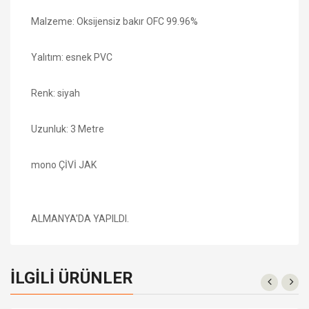
Malzeme: Oksijensiz bakır OFC 99.96%
Yalıtım: esnek PVC
Renk: siyah
Uzunluk: 3 Metre
mono ÇİVİ JAK
ALMANYA'DA YAPILDI.
İLGILI ÜRÜNLER