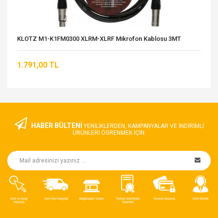
KLOTZ M1-K1FM0300 XLRM-XLRF Mikrofon Kablosu 3MT
1.791,00 TL
HABER BÜLTENİ
YENILIKLERDEN, KAMPANYALAR VE INDIRIMLI
ÜRÜNLERI ÖGRENMEK IÇIN.