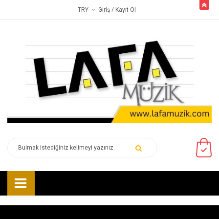
butto
Giriş
/ Kayıt Ol
TRY