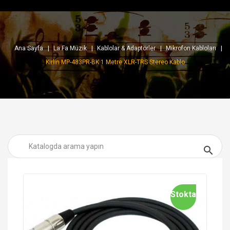
Ana Sayfa
La Fa Müzik
Kablolar & Adaptörler
Mikrofon Kabloları
Kirlin MP-483PR-BK 1 Metre XLR-TRS Stereo Kablo

Stokta