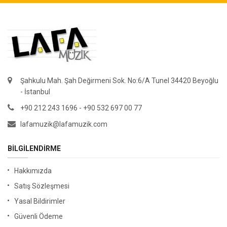
Şahkulu Mah. Şah Değirmeni Sok. No:6/A Tunel 34420 Beyoğlu
- İstanbul
+90 212 243 1696 - +90 532 697 00 77
lafamuzik@lafamuzik.com
BILGILENDIRME
Hakkımızda
Satış Sözleşmesi
Yasal Bildirimler
Güvenli Ödeme