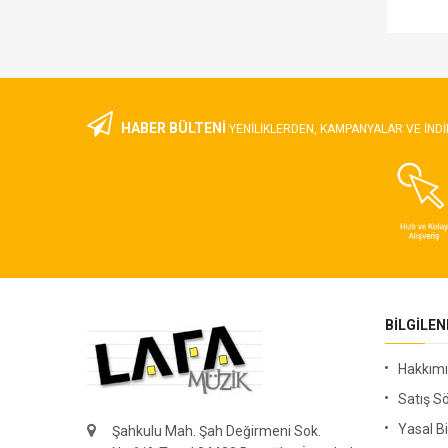
4.760,00 TL
HABER BÜLTENİ
YENILIKLERDEN, KAMPANYALAR VE INDI
BILGILE
Hakkım
Satış S
Yasal Bi
Şahkulu Mah. Şah Değirmeni Sok.