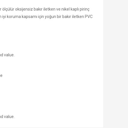
 ölçülür oksijensiz bakır iletken ve nikel kaplı pirinç
en iyi koruma kapsamı için yoğun bir bakır iletken PVC
nd value.
ce
nd value.