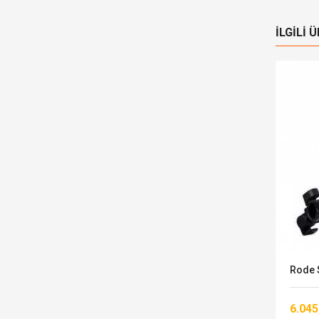
İLGILI 
Stokta
 M-
KLOTZ M5FM10 Studio Mikrofon
Rode 
Kablosu
6.045