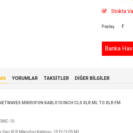
Stokta Va
Paylaş
Banka Hava
MA
YORUMLAR
TAKSITLER
DIĞER BILGILER
NETWAVES MİKROFON KABLO10 İNCH CLS XLR ML TO XLR FM
CMIC-10
k Seri XLR Mikrofon Kablosu, 10 Ft (3.05 M)