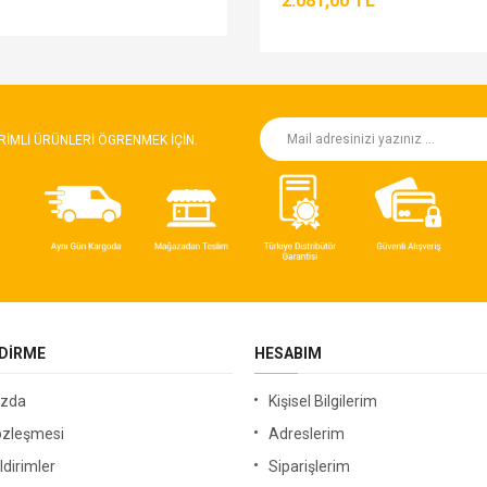
2.081,00 TL
RIMLI ÜRÜNLERI ÖGRENMEK IÇIN.
NDIRME
HESABIM
ızda
Kişisel Bilgilerim
özleşmesi
Adreslerim
ldirimler
Siparişlerim