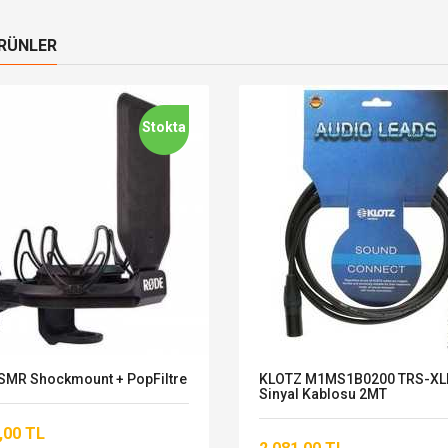
ÜRÜNLER
Stokta
SMR Shockmount + PopFiltre
KLOTZ M1MS1B0200 TRS-XL
Sinyal Kablosu 2MT
,00 TL