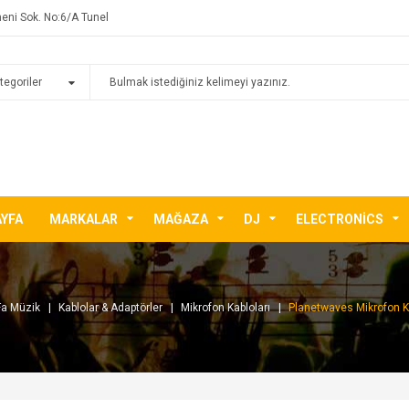
eni Sok. No:6/A Tunel
AYFA
MARKALAR
MAĞAZA
DJ
ELECTRONICS
Fa Müzik
Kablolar & Adaptörler
Mikrofon Kabloları
Planetwaves Mikrofon 