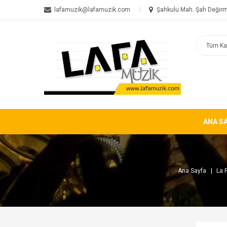
lafamuzik@lafamuzik.com
Şahkulu Mah. Şah Değirm
ANA S
Ana Sayfa
La 