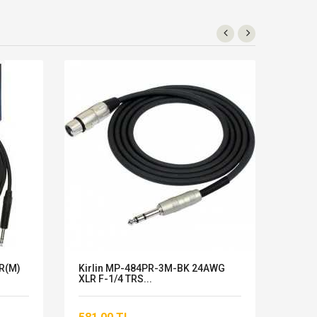
R(M)
Kirlin MP-484PR-3M-BK 24AWG
KLOT
XLR F-1/4 TRS...
- TRS