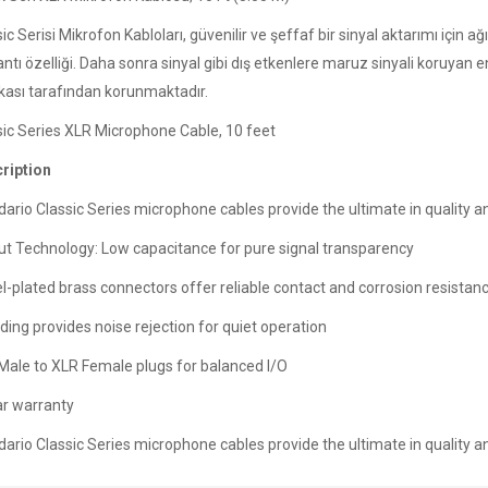
ic Serisi Mikrofon Kabloları, güvenilir ve şeffaf bir sinyal aktarımı için ağır
ntı özelliği. Daha sonra sinyal gibi dış etkenlere maruz sinyali koruyan 
kası tarafından korunmaktadır.
sic Series XLR Microphone Cable, 10 feet
ription
dario Classic Series microphone cables provide the ultimate in quality a
ut Technology: Low capacitance for pure signal transparency
el-plated brass connectors offer reliable contact and corrosion resistan
ding provides noise rejection for quiet operation
Male to XLR Female plugs for balanced I/O
ar warranty
dario Classic Series microphone cables provide the ultimate in quality a