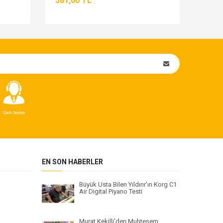
581,00 TL
1.25
EN SON HABERLER
Büyük Usta Bilen Yıldırır'ın Korg C1
Air Digital Piyano Testi
Murat Kekilli'den Muhteşem