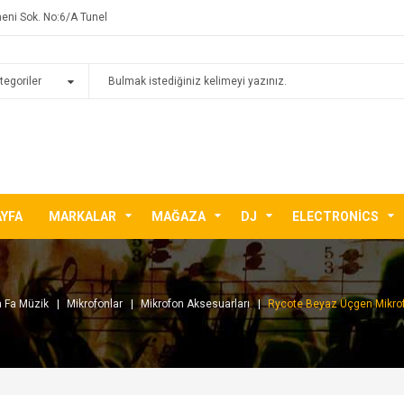
eni Sok. No:6/A Tunel
AYFA
MARKALAR
MAĞAZA
DJ
ELECTRONICS
a Fa Müzik
Mikrofonlar
Mikrofon Aksesuarları
Rycote Beyaz Üçgen Mikrof