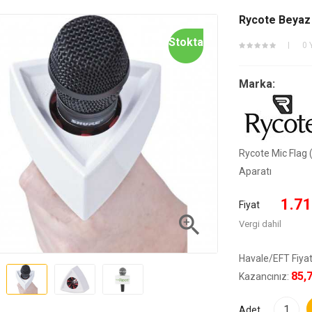
Rycote Beyaz
Stokta
0 
Marka:
Rycote Mic Flag
Aparatı
1.71
Fiyat

Vergi dahil
Havale/EFT Fiyat
85,
Kazancınız:
Adet