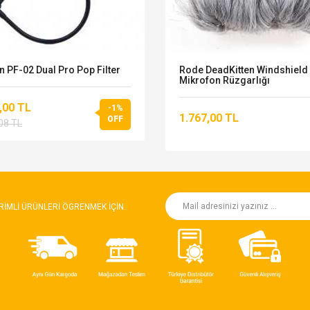
n PF-02 Dual Pro Pop Filter
Rode DeadKitten Windshield
Mikrofon Rüzgarlığı
,00 TL
-1%
1.767,00 TL
OFF
08 TL
RIMLI ÜRÜNLERI ÖGRENMEK IÇIN.