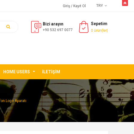
butto
TRY
Giriş
/ Kayıt Ol
Sepetim
Bizi arayın
+90 532 697 0077
0 ürün(ler)
HOME USERS
İLETIŞIM
on Logo Aparatı