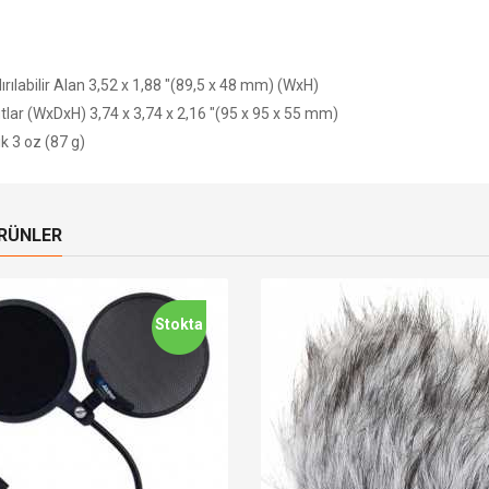
rılabilir Alan 3,52 x 1,88 "(89,5 x 48 mm) (WxH)
tlar (WxDxH) 3,74 x 3,74 x 2,16 "(95 x 95 x 55 mm)
ık 3 oz (87 g)
ÜRÜNLER
Stokta