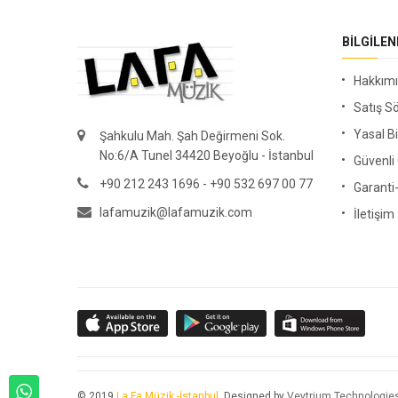
BILGILE
Hakkım
Satış S
Yasal Bi
Şahkulu Mah. Şah Değirmeni Sok.
No:6/A Tunel 34420 Beyoğlu - İstanbul
Güvenl
+90 212 243 1696 - +90 532 697 00 77
Garanti
lafamuzik@lafamuzik.com
İletişim
© 2019
La Fa Müzik -İstanbul
. Designed by
Veytrium Technologie