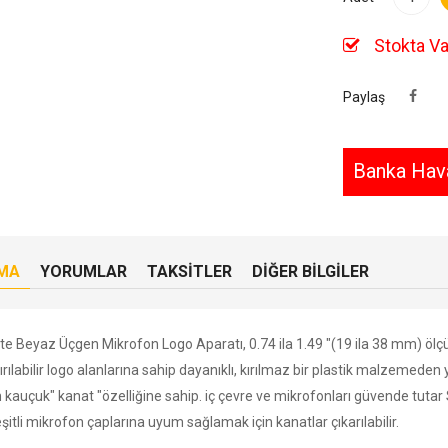
Stokta Va
Paylaş
Banka Hava
MA
YORUMLAR
TAKSITLER
DIĞER BILGILER
te Beyaz Üçgen Mikrofon Logo Aparatı, 0.74 ila 1.49 "(19 ila 38 mm) ölç
rılabilir logo alanlarına sahip dayanıklı, kırılmaz bir plastik malzemeden y
 kauçuk" kanat "özelliğine sahip.
iç çevre ve mikrofonları güvende tutar S
şitli mikrofon çaplarına uyum sağlamak için kanatlar çıkarılabilir.