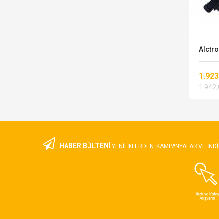
ofon
Kozmos KS-218 Boom Mikrofon
Alctro
Standı
1.923
2.187,00 TL
1.942,
HABER BÜLTENİ
YENILIKLERDEN, KAMPANYALAR VE INDI