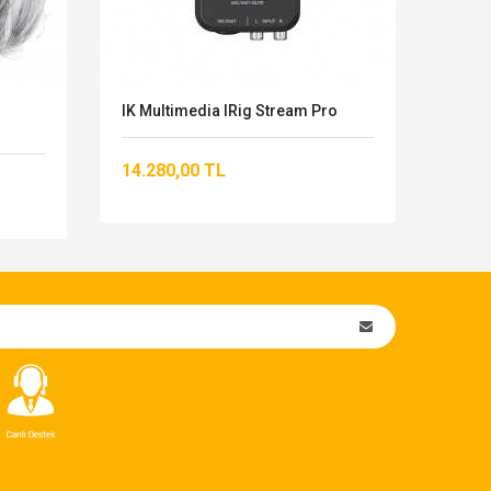
IK Multimedia IRig Stream Pro
Kozm
Stand
14.280,00 TL
2.47