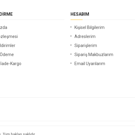
NDIRME
HESABIM
ızda
Kişisel Bilgilerim
özleşmesi
Adreslerim
ldirimler
Siparişlerim
i Ödeme
Sipariş Makbuzlarım
-İade-Kargo
Email Uyarılarım
s
. Tüm hakları saklıdır.