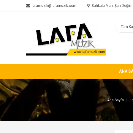
lafamuzik@lafamuzik.com
Şahkulu Mah. Şah Değirm
ANA S
Ana Sayfa
L