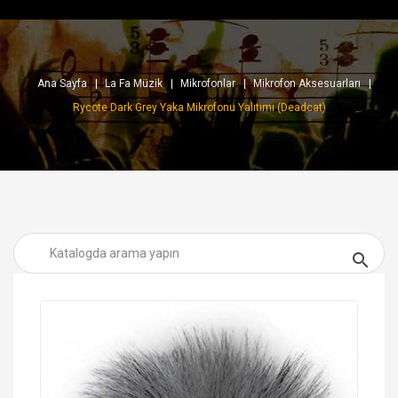
Ana Sayfa
La Fa Müzik
Mikrofonlar
Mikrofon Aksesuarları
Rycote Dark Grey Yaka Mikrofonu Yalıtımı (Deadcat)
