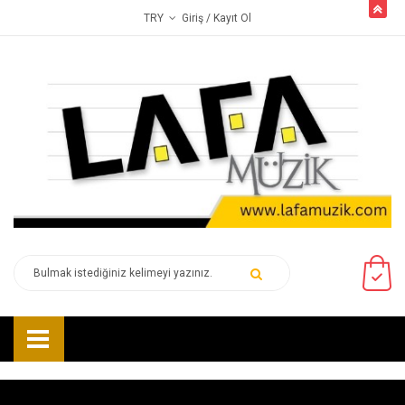
butto
Giriş
/ Kayıt Ol
TRY