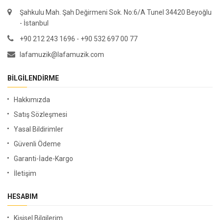
Şahkulu Mah. Şah Değirmeni Sok. No:6/A Tunel 34420 Beyoğlu
- İstanbul
+90 212 243 1696 - +90 532 697 00 77
lafamuzik@lafamuzik.com
BILGILENDIRME
Hakkımızda
Satış Sözleşmesi
Yasal Bildirimler
Güvenli Ödeme
Garanti-İade-Kargo
İletişim
HESABIM
Kişisel Bilgilerim