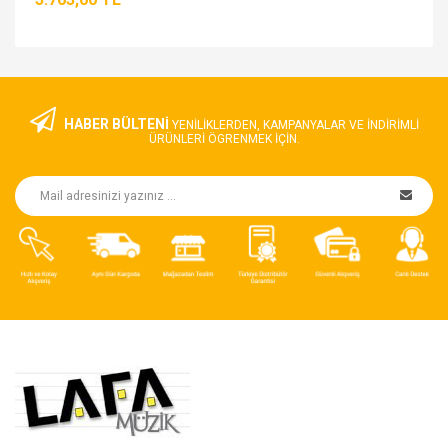
HABER BÜLTENİ
YENILIKLERDEN, KAMPANYALAR VE INDIRIMLI
ÜRÜNLERI ÖGRENMEK IÇIN.