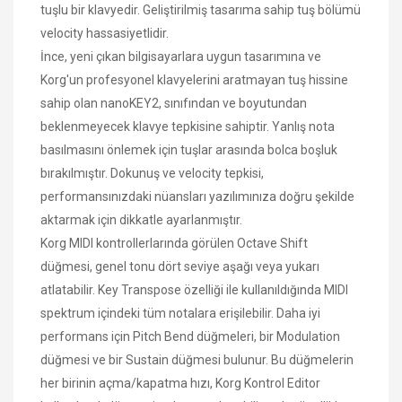
tuşlu bir klavyedir. Geliştirilmiş tasarıma sahip tuş bölümü
velocity hassasiyetlidir.
İnce, yeni çıkan bilgisayarlara uygun tasarımına ve
Korg'un profesyonel klavyelerini aratmayan tuş hissine
sahip olan nanoKEY2, sınıfından ve boyutundan
beklenmeyecek klavye tepkisine sahiptir. Yanlış nota
basılmasını önlemek için tuşlar arasında bolca boşluk
bırakılmıştır. Dokunuş ve velocity tepkisi,
performansınızdaki nüansları yazılımınıza doğru şekilde
aktarmak için dikkatle ayarlanmıştır.
Korg MIDI kontrollerlarında görülen Octave Shift
düğmesi, genel tonu dört seviye aşağı veya yukarı
atlatabilir. Key Transpose özelliği ile kullanıldığında MIDI
spektrum içindeki tüm notalara erişilebilir. Daha iyi
performans için Pitch Bend düğmeleri, bir Modulation
düğmesi ve bir Sustain düğmesi bulunur. Bu düğmelerin
her birinin açma/kapatma hızı, Korg Kontrol Editor