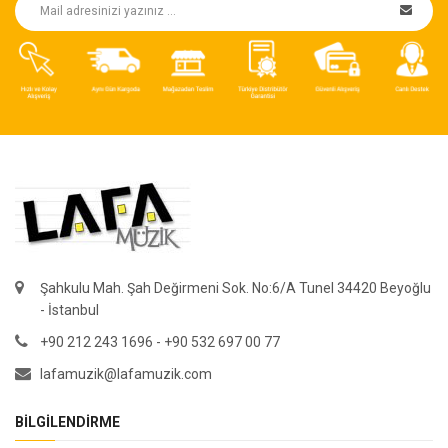
Şahkulu Mah. Şah Değirmeni Sok. No:6/A Tunel 34420 Beyoğlu
- İstanbul
+90 212 243 1696 - +90 532 697 00 77
lafamuzik@lafamuzik.com
BILGILENDIRME