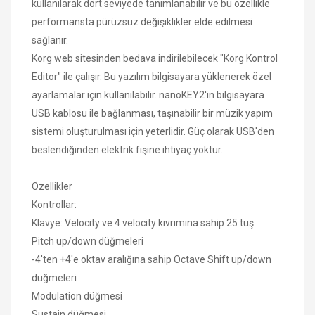
kullanılarak dört seviyede tanımlanabilir ve bu özellikle
performansta pürüzsüz değişiklikler elde edilmesi
sağlanır.
Korg web sitesinden bedava indirilebilecek "Korg Kontrol
Editor" ile çalışır. Bu yazılım bilgisayara yüklenerek özel
ayarlamalar için kullanılabilir. nanoKEY2'in bilgisayara
USB kablosu ile bağlanması, taşınabilir bir müzik yapım
sistemi oluşturulması için yeterlidir. Güç olarak USB'den
beslendiğinden elektrik fişine ihtiyaç yoktur.
Özellikler
Kontrollar:
Klavye: Velocity ve 4 velocity kıvrımına sahip 25 tuş
Pitch up/down düğmeleri
-4'ten +4'e oktav aralığına sahip Octave Shift up/down
düğmeleri
Modulation düğmesi
Sustain düğmesi