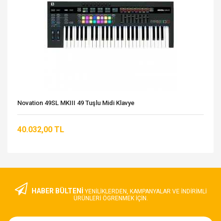
Novation 49SL MKIII 49 Tuşlu Midi Klavye
40.032,00 TL
HABER BÜLTENİ
YENILIKLERDEN, KAMPANYALAR VE INDIRIMLI
ÜRÜNLERI ÖGRENMEK IÇIN.