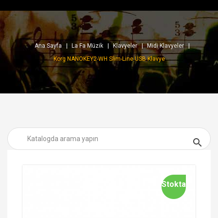
Ana Sayfa
La Fa Müzik
Klavyeler
Midi Klavyeler
Korg NANOKEY2-WH Slim-Line USB Klavye

Stokta