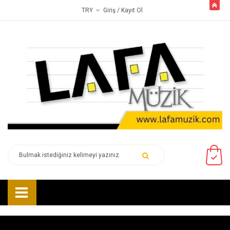
butto
Giriş
/ Kayıt Ol
TRY