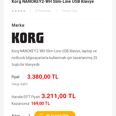
Korg NANOKEY2-WH Slim-Line USB Klavye
0 Yorumlar
Yorum Yaz
Marka:
Korg NANOKEY2-WH Slim-Line USB Klavye, laptop ve
netbook bilgisayarlarla kullanmak için tasarlanmış 25
tuşlu bir klavyedir.
3.380,00 TL
Fiyat
Vergi dahil
3.211,00 TL
Havale/EFT Fiyatı:
169,00 TL
Kazancınız:
Sepete Ekle
Adet