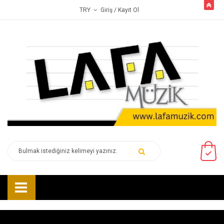
butto
Giriş
/ Kayıt Ol
TRY