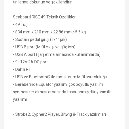
tınılarına dokunun ve şekillendirin.
Seaboard RISE 49 Teknik Özellikleri
• 49 Tuş
• 834 mm x 210 mm x 22.86 mm / 5.5 kg
• Sustain pedal girişi (1/4" jak)
• USB B port (MIDI çıkışı ve güç için)
• USB A port (şarj etme amacında kullanımlarda)
• 9–12V 2A DC port
• Dahili Pil
• USB ve Bluetooth® ile tam sürüm MIDI uyumluluğu
• Beraberinde Equator yazılım, çok boyutlu yazılım
synthesizer olması amacında tasarlanmış dünyanın ilk
yazılımı
• Strobe2, Cypher2 Player, Bitwig 8-Track​ yazılımları