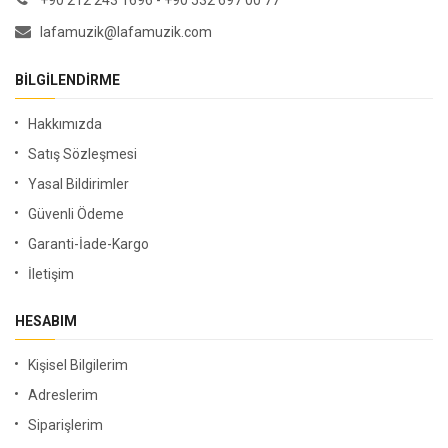
+90 212 243 1696 - +90 532 697 00 77
lafamuzik@lafamuzik.com
BILGILENDIRME
Hakkımızda
Satış Sözleşmesi
Yasal Bildirimler
Güvenli Ödeme
Garanti-İade-Kargo
İletişim
HESABIM
Kişisel Bilgilerim
Adreslerim
Siparişlerim