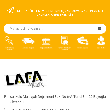
HABER BÜLTENİ
YENILIKLERDEN, KAMPANYALAR VE INDIRIMLI
ÜRÜNLERI ÖGRENMEK IÇIN.
Şahkulu Mah. Şah Değirmeni Sok. No:6/A Tunel 34420 Beyoğlu
- İstanbul