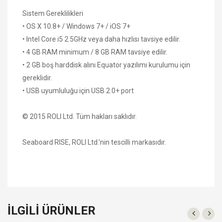
Sistem Gereklilikleri
• OS X 10.8+ / Windows 7+ / iOS 7+
• Intel Core i5 2.5GHz veya daha hızlısı tavsiye edilir.
• 4 GB RAM minimum / 8 GB RAM tavsiye edilir.
• 2 GB boş harddisk alını Equator yazılımı kurulumu için
gereklidir.
• USB uyumluluğu için USB 2.0+ port
© 2015 ROLI Ltd. Tüm hakları saklıdır.
Seaboard RISE, ROLI Ltd.’nin tescilli markasıdır.
İLGILI ÜRÜNLER