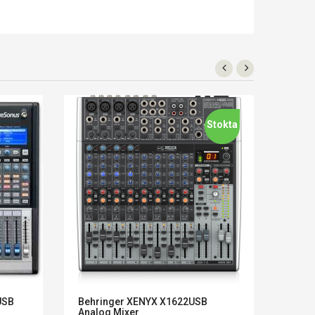
Stokta
USB
Behringer XENYX X1622USB
BEHRI
Analog Mixer
Miks