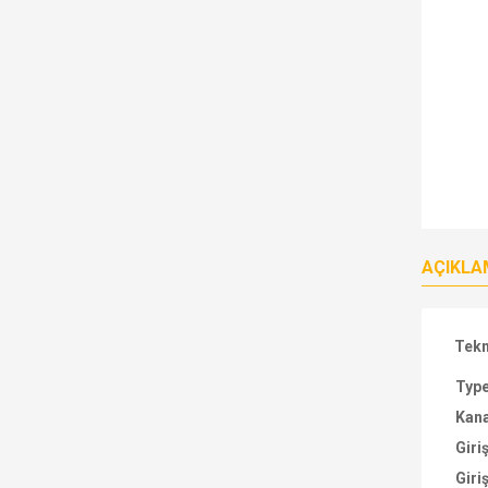
AÇIKLA
Tekn
Typ
Kana
Giri
Giriş