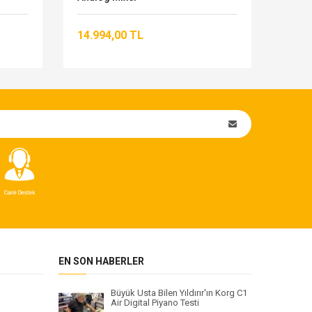
14.994,00 TL
57.1
EN SON HABERLER
Büyük Usta Bilen Yıldırır'ın Korg C1
Air Digital Piyano Testi