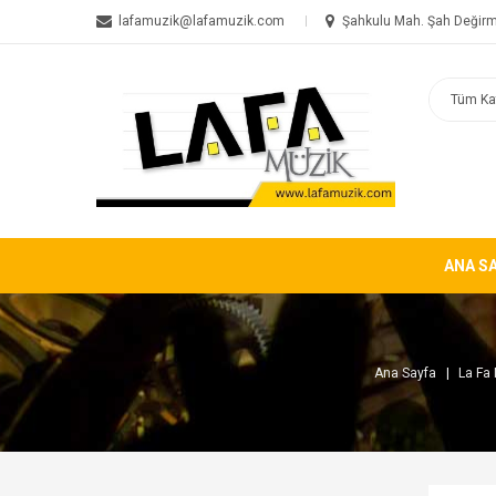
lafamuzik@lafamuzik.com
Şahkulu Mah. Şah Değirm
ANA S
Ana Sayfa
La Fa