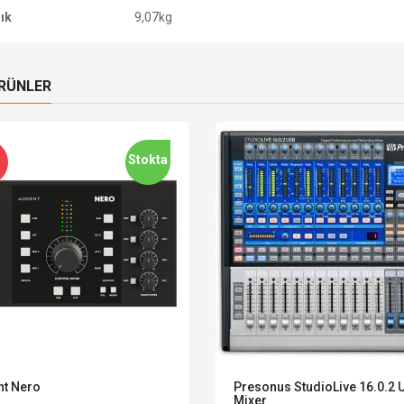
lık
9,07kg
ÜRÜNLER
Stokta
nt Nero
Presonus StudioLive 16.0.2 
Mixer