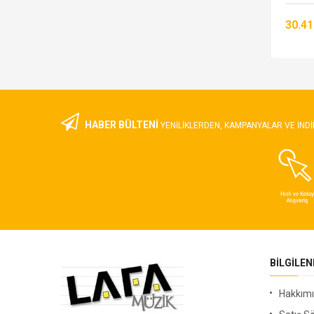
43.697,00 TL
30.41
HABER BÜLTENİ
YENILIKLERDEN, KAMPANYALAR VE INDI
BILGILE
Hakkım