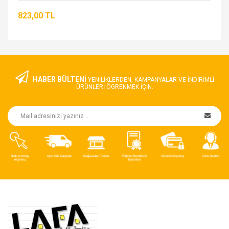
823,00 TL
HABER BÜLTENİ
YENILIKLERDEN, KAMPANYALAR VE INDIRIMLI
ÜRÜNLERI ÖGRENMEK IÇIN.