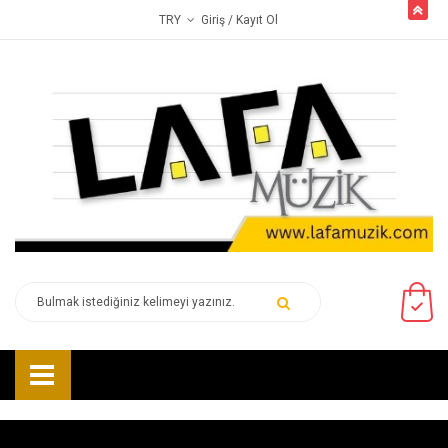
butto
Giriş
/ Kayıt Ol
TRY