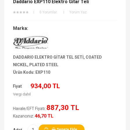
Daddario EXP110 Elektro Gitar Teli
0 Yorumlar
Yorum Yaz
Marka:
DADDARIO ELEKTRO GİTAR TEL SETİ, COATED
NICKEL, PLATED STEEL
Ürün Kodu:
EXP110
934,00 TL
Fiyat
Vergi dahil
887,30 TL
Havale/EFT Fiyatı:
46,70 TL
Kazancınız:
Sepete Ekle
Adet