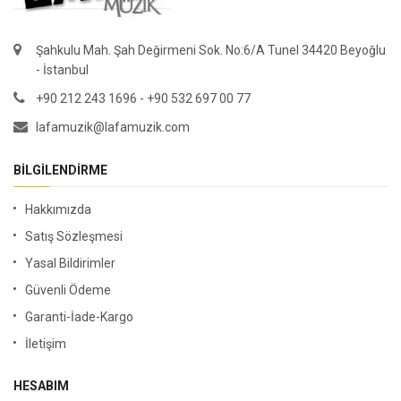
Şahkulu Mah. Şah Değirmeni Sok. No:6/A Tunel 34420 Beyoğlu
- İstanbul
+90 212 243 1696 - +90 532 697 00 77
lafamuzik@lafamuzik.com
BILGILENDIRME
Hakkımızda
Satış Sözleşmesi
Yasal Bildirimler
Güvenli Ödeme
Garanti-İade-Kargo
İletişim
HESABIM