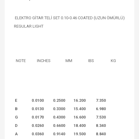
ELEKTRO GİTAR TELİ SET 0.10-0.46 COATED (UZUN ÖMÜRLÜ)
REGULAR LIGHT
NOTE INCHES MM IBS KG
E
0.0100
0.2500
16.200
7.350
B
0.0130
0.3300
15.400
6.980
G
0.0170
0.4300
16.600
7.530
D
0.0260
0.6600
18.400
8.340
A
0.0360
0.9140
19.500
8.840