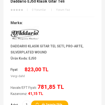
Daddario EJ50 Klasik Gitar Teli
0 Yorumlar
Yorum Yaz
Marka:
DADDARIO KLASİK GİTAR TEL SETİ, PRO-ARTE,
SILVERPLATED WOUND
Ürün Kodu:
EJ50
823,00 TL
Fiyat
Vergi dahil
781,85 TL
Havale/EFT Fiyatı:
41,15 TL
Kazancınız:
Sepete Ekle
Adet