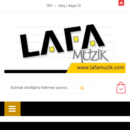
butto
Giriş
/ Kayıt Ol
TRY