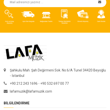
Şahkulu Mah. Şah Değirmeni Sok. No:6/A Tunel 34420 Beyoğlu
- İstanbul
+90 212 243 1696 - +90 532 697 00 77
lafamuzik@lafamuzik.com
BILGILENDIRME