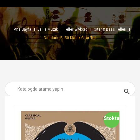
Ana Sayfa
La Fa Müzik
Teller & Akord
Gitar & Bass Telleri
Daddario EJ50 Klasik Gitar Teli

Stokta