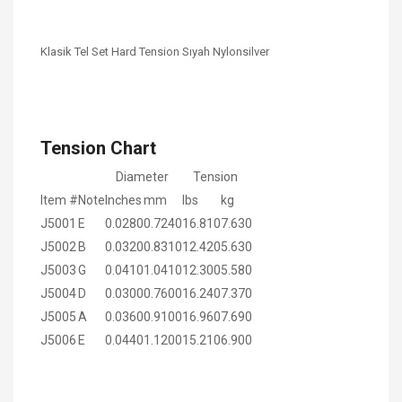
Klasik Tel Set Hard Tension Sıyah Nylonsilver
Tension Chart
Diameter
Tension
Item #
Note
Inches
mm
lbs
kg
J5001
E
0.0280
0.7240
16.810
7.630
J5002
B
0.0320
0.8310
12.420
5.630
J5003
G
0.0410
1.0410
12.300
5.580
J5004
D
0.0300
0.7600
16.240
7.370
J5005
A
0.0360
0.9100
16.960
7.690
J5006
E
0.0440
1.1200
15.210
6.900