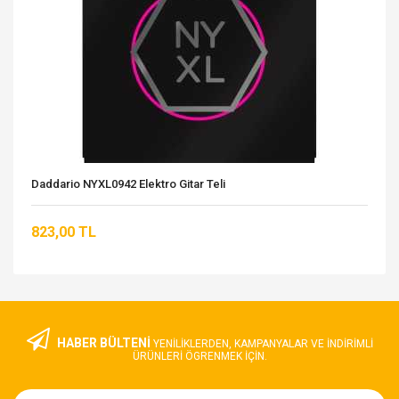
Daddario NYXL0942 Elektro Gitar Teli
823,00 TL
HABER BÜLTENİ
YENILIKLERDEN, KAMPANYALAR VE INDIRIMLI
ÜRÜNLERI ÖGRENMEK IÇIN.