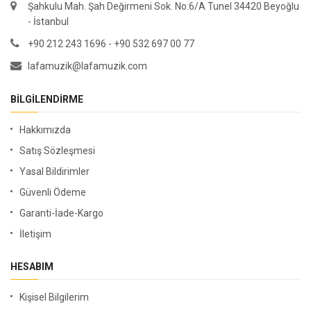
Şahkulu Mah. Şah Değirmeni Sok. No:6/A Tunel 34420 Beyoğlu
- İstanbul
+90 212 243 1696 - +90 532 697 00 77
lafamuzik@lafamuzik.com
BILGILENDIRME
Hakkımızda
Satış Sözleşmesi
Yasal Bildirimler
Güvenli Ödeme
Garanti-İade-Kargo
İletişim
HESABIM
Kişisel Bilgilerim