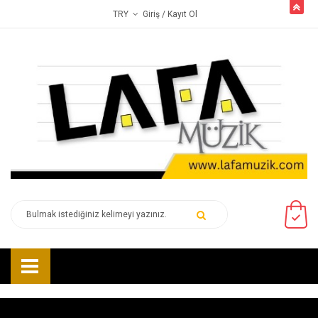
butto
Giriş
/ Kayıt Ol
TRY