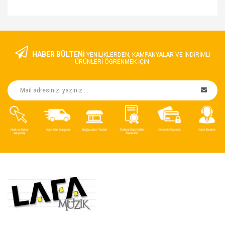
HABER BÜLTENİ
YENILIKLERDEN, KAMPANYALAR VE INDIRIMLI
ÜRÜNLERI ÖGRENMEK IÇIN.