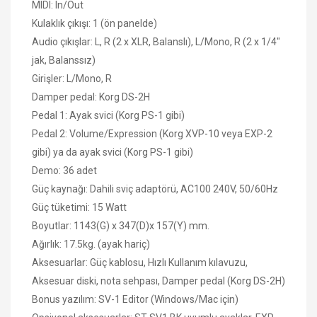
MIDI: In/Out
Kulaklık çıkışı: 1 (ön panelde)
Audio çıkışlar: L, R (2 x XLR, Balanslı), L/Mono, R (2 x 1/4"
jak, Balanssız)
Girişler: L/Mono, R
Damper pedal: Korg DS-2H
Pedal 1: Ayak svici (Korg PS-1 gibi)
Pedal 2: Volume/Expression (Korg XVP-10 veya EXP-2
gibi) ya da ayak svici (Korg PS-1 gibi)
Demo: 36 adet
Güç kaynağı: Dahili sviç adaptörü, AC100 240V, 50/60Hz
Güç tüketimi: 15 Watt
Boyutlar: 1143(G) x 347(D)x 157(Y) mm.
Ağırlık: 17.5kg. (ayak hariç)
Aksesuarlar: Güç kablosu, Hızlı Kullanım kılavuzu,
Aksesuar diski, nota sehpası, Damper pedal (Korg DS-2H)
Bonus yazılım: SV-1 Editor (Windows/Mac için)