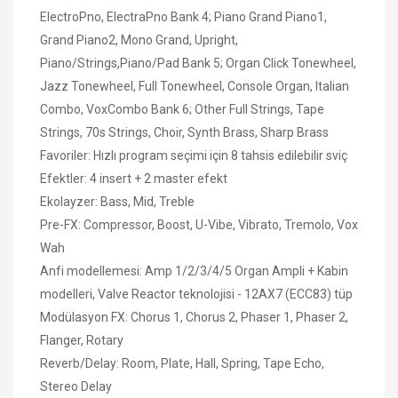
ElectroPno, ElectraPno Bank 4; Piano Grand Piano1,
Grand Piano2, Mono Grand, Upright,
Piano/Strings,Piano/Pad Bank 5; Organ Click Tonewheel,
Jazz Tonewheel, Full Tonewheel, Console Organ, Italian
Combo, VoxCombo Bank 6; Other Full Strings, Tape
Strings, 70s Strings, Choir, Synth Brass, Sharp Brass
Favoriler: Hızlı program seçimi için 8 tahsis edilebilir sviç
Efektler: 4 insert + 2 master efekt
Ekolayzer: Bass, Mid, Treble
Pre-FX: Compressor, Boost, U-Vibe, Vibrato, Tremolo, Vox
Wah
Anfi modellemesi: Amp 1/2/3/4/5 Organ Ampli + Kabin
modelleri, Valve Reactor teknolojisi - 12AX7 (ECC83) tüp
Modülasyon FX: Chorus 1, Chorus 2, Phaser 1, Phaser 2,
Flanger, Rotary
Reverb/Delay: Room, Plate, Hall, Spring, Tape Echo,
Stereo Delay