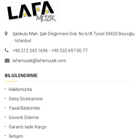
Şahkulu Mah. Şah Değirmeni Sok. No:6/A Tunel 34420 Beyoğlu
- İstanbul
+90 212 243 1696 - +90 532 697 00 77
lafamuzik@lafamuzik.com
BILGILENDIRME
Hakkımızda
Satış Sözleşmesi
Yasal Bildirimler
Güvenli Ödeme
Garanti-İade-Kargo
İletişim