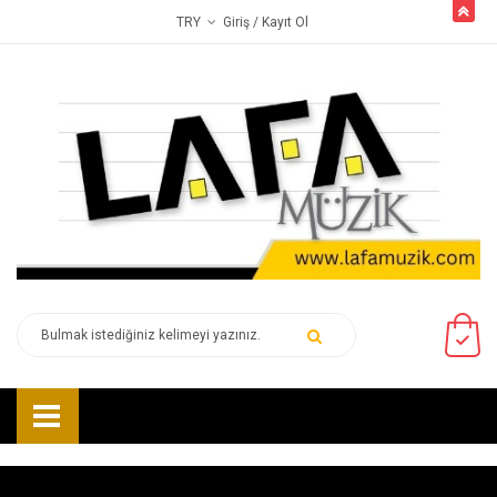
butto
Giriş
/ Kayıt Ol
TRY