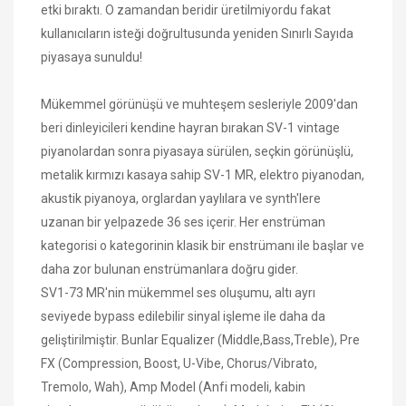
etki bıraktı. O zamandan beridir üretilmiyordu fakat
kullanıcıların isteği doğrultusunda yeniden Sınırlı Sayıda
piyasaya sunuldu!
Mükemmel görünüşü ve muhteşem sesleriyle 2009'dan
beri dinleyicileri kendine hayran bırakan SV-1 vintage
piyanolardan sonra piyasaya sürülen, seçkin görünüşlü,
metalik kırmızı kasaya sahip SV-1 MR, elektro piyanodan,
akustik piyanoya, orglardan yaylılara ve synth'lere
uzanan bir yelpazede 36 ses içerir. Her enstrüman
kategorisi o kategorinin klasik bir enstrümanı ile başlar ve
daha zor bulunan enstrümanlara doğru gider.
SV1-73 MR'nin mükemmel ses oluşumu, altı ayrı
seviyede bypass edilebilir sinyal işleme ile daha da
geliştirilmiştir. Bunlar Equalizer (Middle,Bass,Treble), Pre
FX (Compression, Boost, U-Vibe, Chorus/Vibrato,
Tremolo, Wah), Amp Model (Anfi modeli, kabin