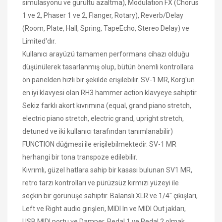
simulasyonu ve gürültü azaltma), Modulation FX (Chorus
1 ve 2, Phaser 1 ve 2, Flanger, Rotary), Reverb/Delay
(Room, Plate, Hall, Spring, TapeEcho, Stereo Delay) ve
Limited'dır.
Kullanıcı arayüzü tamamen performans cihazı olduğu
düşünülerek tasarlanmış olup, bütün önemli kontrollara
ön panelden hızlı bir şekilde erişilebilir. SV-1 MR, Korg'un
en iyi klavyesi olan RH3 hammer action klavyeye sahiptir.
Sekiz farklı akort kıvrımına (equal, grand piano stretch,
electric piano stretch, electric grand, upright stretch,
detuned ve iki kullanıcı tarafından tanımlanabilir)
FUNCTION düğmesi ile erişilebilmektedir. SV-1 MR
herhangi bir tona transpoze edilebilir.
Kıvrımlı, güzel hatlara sahip bir kasası bulunan SV1 MR,
retro tarzı kontrolları ve pürüzsüz kırmızı yüzeyi ile
seçkin bir görünüşe sahiptir. Balanslı XLR ve 1/4" çıkışları,
Left ve Right audio girişleri, MIDI In ve MIDI Out jakları,
USB MIDI portu ve Damper, Pedal 1 ve Pedal 2 olmak