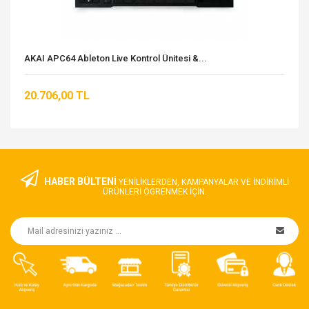
AKAI APC64 Ableton Live Kontrol Ünitesi &...
20.706,00 TL
HABER BÜLTENİ
YENILIKLERDEN, KAMPANYALAR VE INDIRIMLI
ÜRÜNLERI ÖGRENMEK IÇIN.