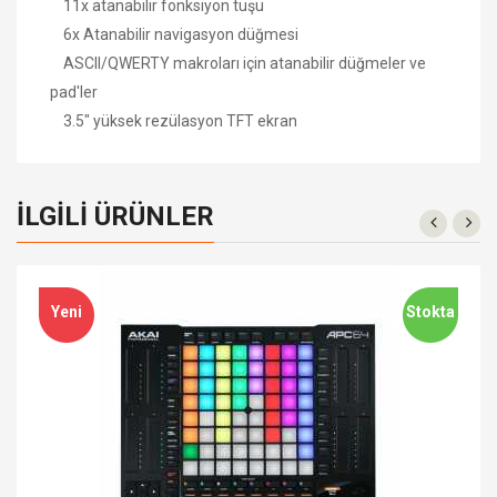
11x atanabilir fonksiyon tuşu
6x Atanabilir navigasyon düğmesi
ASCII/QWERTY makroları için atanabilir düğmeler ve
pad'ler
3.5" yüksek rezülasyon TFT ekran
İLGILI ÜRÜNLER
Yeni
Stokta