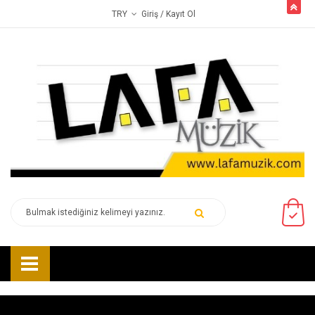
butto
Giriş
/ Kayıt Ol
TRY