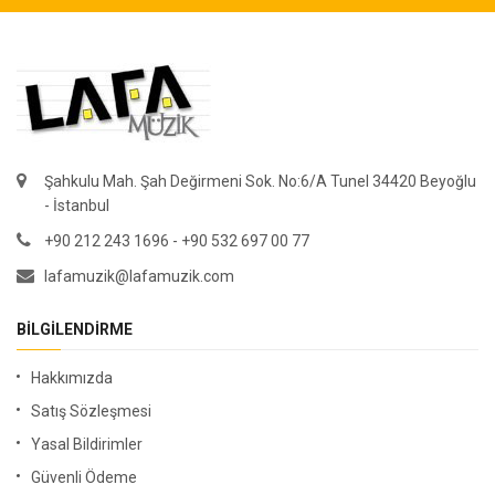
Şahkulu Mah. Şah Değirmeni Sok. No:6/A Tunel 34420 Beyoğlu
- İstanbul
+90 212 243 1696 - +90 532 697 00 77
lafamuzik@lafamuzik.com
BILGILENDIRME
Hakkımızda
Satış Sözleşmesi
Yasal Bildirimler
Güvenli Ödeme