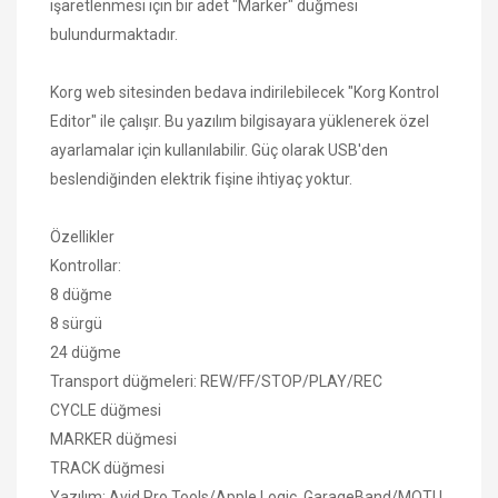
işaretlenmesi için bir adet "Marker" düğmesi
bulundurmaktadır.
Korg web sitesinden bedava indirilebilecek "Korg Kontrol
Editor" ile çalışır. Bu yazılım bilgisayara yüklenerek özel
ayarlamalar için kullanılabilir. Güç olarak USB'den
beslendiğinden elektrik fişine ihtiyaç yoktur.
Özellikler
Kontrollar:
8 düğme
8 sürgü
24 düğme
Transport düğmeleri: REW/FF/STOP/PLAY/REC
CYCLE düğmesi
MARKER düğmesi
TRACK düğmesi
Yazılım: Avid Pro Tools/Apple Logic, GarageBand/MOTU