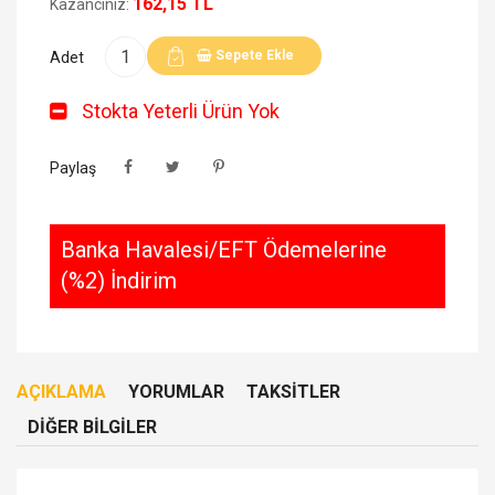
162,15 TL
Kazancınız:
Sepete Ekle
Adet
Stokta Yeterli Ürün Yok
Paylaş
Banka Havalesi/EFT Ödemelerine
(%2) İndirim
AÇIKLAMA
YORUMLAR
TAKSITLER
DIĞER BILGILER