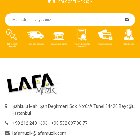
ÜRÜNLERI ÖGRENMEK IÇIN.
Şahkulu Mah. Şah Değirmeni Sok. No:6/A Tunel 34420 Beyoğlu
- İstanbul
+90 212 243 1696 - +90 532 697 00 77
lafamuzik@lafamuzik.com