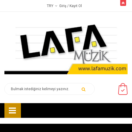
butto
Giriş
/ Kayıt Ol
TRY