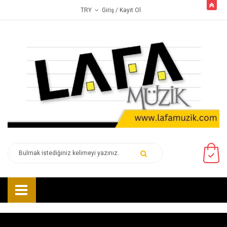
butto
Giriş
/ Kayıt Ol
TRY