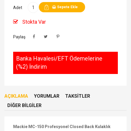
Sepete Ekle
Adet
Stokta Var
Paylaş
Banka Havalesi/EFT Ödemelerine
(%2) İndirim
AÇIKLAMA
YORUMLAR
TAKSITLER
DIĞER BILGILER
Mackie MC-150 Profesyonel Closed Back Kulaklık