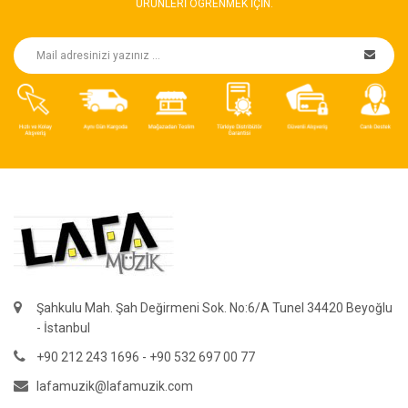
ÜRÜNLERI ÖGRENMEK IÇIN.
Şahkulu Mah. Şah Değirmeni Sok. No:6/A Tunel 34420 Beyoğlu
- İstanbul
+90 212 243 1696 - +90 532 697 00 77
lafamuzik@lafamuzik.com