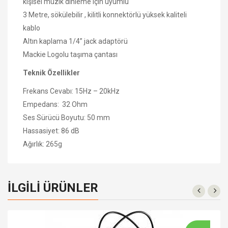
kişisel müzik dinleme için uyumlu
3 Metre, sökülebilir , kilitli konnektörlü yüksek kaliteli
kablo
Altın kaplama 1/4” jack adaptörü
Mackie Logolu taşıma çantası
Teknik Özellikler
Frekans Cevabı: 15Hz – 20kHz
Empedans: 32 Ohm
Ses Sürücü Boyutu: 50 mm
Hassasiyet: 86 dB
Ağırlık: 265g
İLGILI ÜRÜNLER