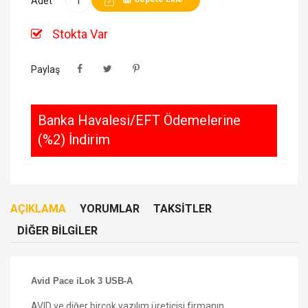
Adet
Stokta Var
Paylaş
Banka Havalesi/EFT Ödemelerine
(%2) İndirim
AÇIKLAMA
YORUMLAR
TAKSITLER
DIĞER BILGILER
Avid Pace iLok 3 USB-A
AVID ve diğer birçok yazılım üreticisi firmanın