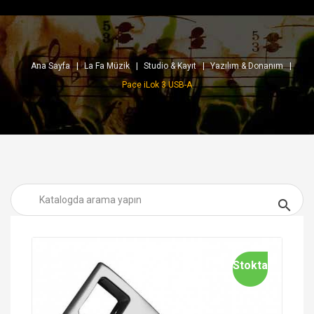
Ana Sayfa
La Fa Müzik
Studio & Kayıt
Yazılım & Donanım
Pace iLok 3 USB-A

Stokta