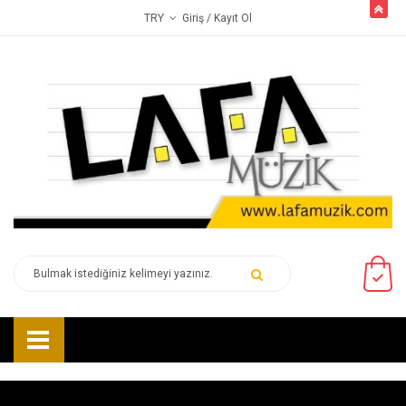
butto
Giriş
/ Kayıt Ol
TRY