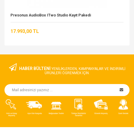
Presonus AudioBox ITwo Studio Kayıt Pakedi
17.993,00 TL
HABER BÜLTENİ
YENILIKLERDEN, KAMPANYALAR VE INDIRIMLI
ÜRÜNLERI ÖGRENMEK IÇIN.