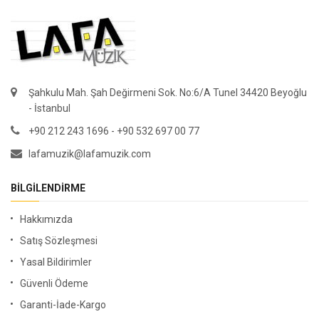
Şahkulu Mah. Şah Değirmeni Sok. No:6/A Tunel 34420 Beyoğlu
- İstanbul
+90 212 243 1696 - +90 532 697 00 77
lafamuzik@lafamuzik.com
BILGILENDIRME
Hakkımızda
Satış Sözleşmesi
Yasal Bildirimler
Güvenli Ödeme
Garanti-İade-Kargo