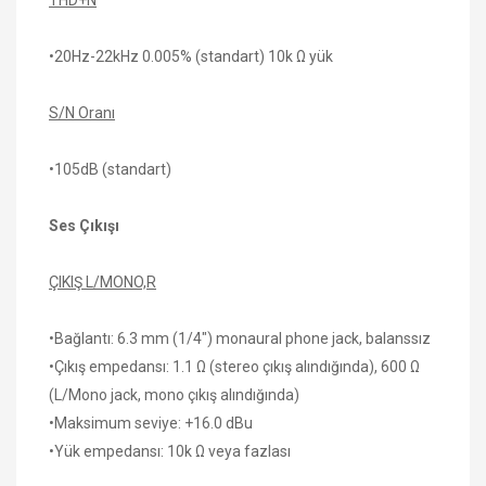
•20Hz-22kHz 0.005% (standart) 10k Ω yük
S/N Oranı
•105dB (standart)
Ses Çıkışı
ÇIKIŞ L/MONO,R
•Bağlantı: 6.3 mm (1/4") monaural phone jack, balanssız
•Çıkış empedansı: 1.1 Ω (stereo çıkış alındığında), 600 Ω
(L/Mono jack, mono çıkış alındığında)
•Maksimum seviye: +16.0 dBu
•Yük empedansı: 10k Ω veya fazlası