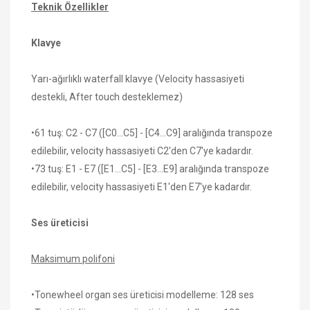
Teknik Özellikler
Klavye
Yarı-ağırlıklı waterfall klavye (Velocity hassasiyeti
destekli, After touch desteklemez)
•61 tuş: C2 - C7 ([C0...C5] - [C4...C9] aralığında transpoze
edilebilir, velocity hassasiyeti C2'den C7'ye kadardır.
•73 tuş: E1 - E7 ([E1...C5] - [E3...E9] aralığında transpoze
edilebilir, velocity hassasiyeti E1'den E7'ye kadardır.
Ses üreticisi
Maksimum polifoni
•Tonewheel organ ses üreticisi modelleme: 128 ses