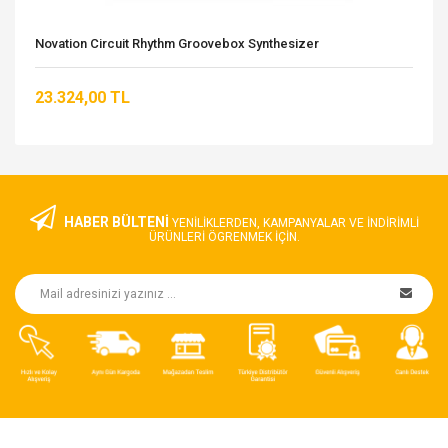
Novation Circuit Rhythm Groovebox Synthesizer
23.324,00 TL
HABER BÜLTENİ
YENILIKLERDEN, KAMPANYALAR VE INDIRIMLI
ÜRÜNLERI ÖGRENMEK IÇIN.