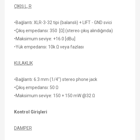
ÇIKIŞ L, R
•Bağlantı: XLR-3-32 tipi (balanslı) + LIFT - GND svici
•Çıkış empedansı: 350 [Ω] (stereo çıkış alındığında)
•Maksimum seviye: +16.0 [dBu]
•Yük empedansı: 10k Ω veya fazlası
KULAKLIK
•Bağlantı: 6.3 mm (1/4") stereo phone jack
•Çıkış empedansı: 50 Ω
•Maksimum seviye: 150 + 150 mW @32 Ω
Kontrol Girişleri
DAMPER