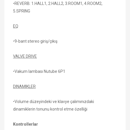
•REVERB: 1.HALL1, 2.HALL2, 3.ROOM1, 4.ROOM2,
5.SPRING
EQ
•9-bant stereo giriş/çıkış
VALVE DRIVE
•Vakum lambası Nutube 6P1
DINAMIKLER
•Volume düzeyindeki ve klavye çalımınızdaki
dinamiklerin tonunu kontrol etme özelliği
Kontrollerlar