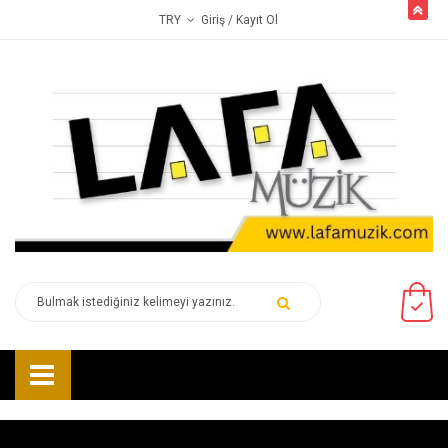
butto
Giriş
/ Kayıt Ol
TRY