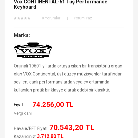
Vox CONTINENTAL-61 Tuş Performance
Keyboard
0 Yorumlar
Yorum Yaz
Marka:
Orijinali 1960'lı yıllarda ortaya çıkan bir transistörlü organ
olan VOX Continental, üst düzey müzisyenler tarafından
sevilen, canlı performanslarda veya ev ortamında
kullanılan pratik bir klavye olarak edebi bir klasiktir.
74.256,00 TL
Fiyat
Vergi dahil
70.543,20 TL
Havale/EFT Fiyatı:
3.712,80 TL
Kazancınız: