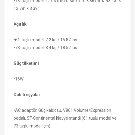
•73-tuşlu model: 1,103 mm x 350 mm × 86 mm/ 43.43" ×
13.78" × 3.39"
Ağırlık
•61-tuşlu model: 7.2 kg / 15.87 lbs
•73-tuşlu model: 8.4 kg / 18.52 lbs
Güç tüketimi
•16W
Dahili eşyalar
•AC adaptör, Güç kablosu, V861 Volume/Expression
pedalı, ST-Continental klavye standı (61 tuşlu model ve
73 tuşlu model için)