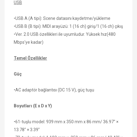
USB
•USB A (A tipi): Scene datasını kaydetme/yükleme
•USB B (B tipi): MIDI arayüzü: 1 (16 ch) giriş/1 (16 ch) çıkış
•Ver. 2.0 USB özellikleri ile uyumludur. Yüksek hız(480
Mbps'ye kadar)
Temel Özellikler
Güç
•AC adaptör bağlantısı (DC 15 V), güç tuşu
Boyutları (E x D x Y)
•61-tuşlu model: 939 mm x 350 mm x 86 mm/ 36.97" ×
13.78" × 3.39"