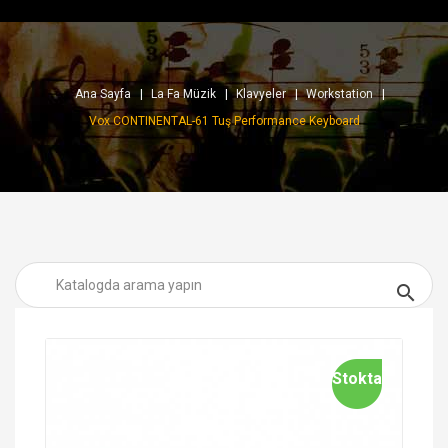
Ana Sayfa
La Fa Müzik
Klavyeler
Workstation
Vox CONTINENTAL-61 Tuş Performance Keyboard

Stokta