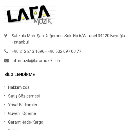
Şahkulu Mah. Şah Değirmeni Sok. No:6/A Tunel 34420 Beyoğlu
- İstanbul
+90 212 243 1696 - +90 532 697 00 77
lafamuzik@lafamuzik.com
BILGILENDIRME
Hakkımızda
Satış Sözleşmesi
Yasal Bildirimler
Güvenli Ödeme
Garanti-İade-Kargo