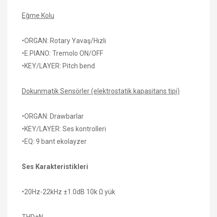
Eğme Kolu
•ORGAN: Rotary Yavaş/Hızlı
•E.PIANO: Tremolo ON/OFF
•KEY/LAYER: Pitch bend
Dokunmatik Sensörler (elektrostatik kapasitans tipi)
•ORGAN: Drawbarlar
•KEY/LAYER: Ses kontrolleri
•EQ: 9 bant ekolayzer
Ses Karakteristikleri
•20Hz-22kHz ±1.0dB 10k Ω yük
THD+N