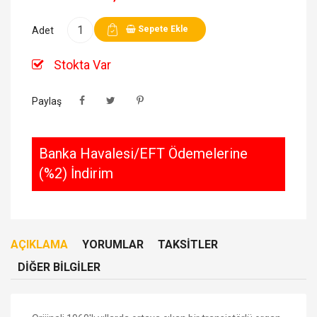
Sepete Ekle
Adet
Stokta Var
Paylaş
Banka Havalesi/EFT Ödemelerine
(%2) İndirim
AÇIKLAMA
YORUMLAR
TAKSITLER
DIĞER BILGILER