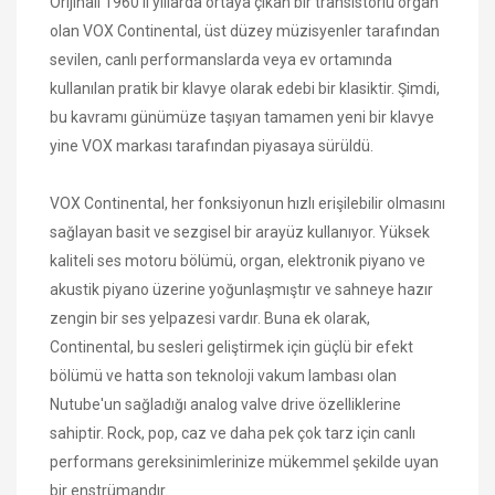
Orijinali 1960'lı yıllarda ortaya çıkan bir transistörlü organ
olan VOX Continental, üst düzey müzisyenler tarafından
sevilen, canlı performanslarda veya ev ortamında
kullanılan pratik bir klavye olarak edebi bir klasiktir. Şimdi,
bu kavramı günümüze taşıyan tamamen yeni bir klavye
yine VOX markası tarafından piyasaya sürüldü.
VOX Continental, her fonksiyonun hızlı erişilebilir olmasını
sağlayan basit ve sezgisel bir arayüz kullanıyor. Yüksek
kaliteli ses motoru bölümü, organ, elektronik piyano ve
akustik piyano üzerine yoğunlaşmıştır ve sahneye hazır
zengin bir ses yelpazesi vardır. Buna ek olarak,
Continental, bu sesleri geliştirmek için güçlü bir efekt
bölümü ve hatta son teknoloji vakum lambası olan
Nutube'un sağladığı analog valve drive özelliklerine
sahiptir. Rock, pop, caz ve daha pek çok tarz için canlı
performans gereksinimlerinize mükemmel şekilde uyan
bir enstrümandır.