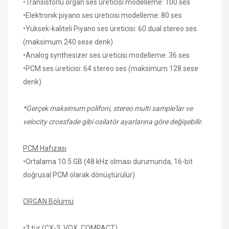
•Transistörlü organ ses üreticisi modelleme: 100 ses
•Elektronik piyano ses üreticisi modelleme: 80 ses
•Yüksek-kaliteli Piyano ses üreticisi: 60 dual stereo ses
(maksimum 240 sese denk)
•Analog synthesizer ses üreticisi modelleme: 36 ses
•PCM ses üreticisi: 64 stereo ses (maksimum 128 sese
denk)
*Gerçek maksimum polifoni, stereo multi sample'lar ve
velocity crossfade gibi osilatör ayarlarına göre değişebilir.
PCM Hafızası
•Ortalama 10.5 GB (48 kHz olması durumunda, 16-bit
doğrusal PCM olarak dönüştürülür)
ORGAN Bölümü
•3 tür (CX-3, VOX, COMPACT)