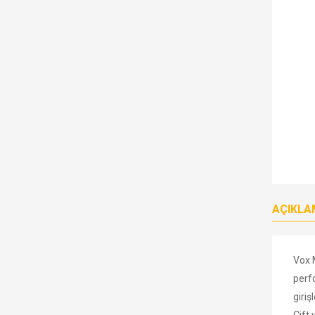
AÇIKLA
Vox M
perfo
giriş