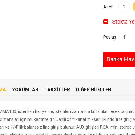
Adet
Stokta Yet
Paylaş
Banka Hava
MA
YORUMLAR
TAKSITLER
DIĞER BILGILER
MA130, istenilen her yerde, istenilen zamanda kullanılabilecek taşınabili
rmansları için mükemmeldir. Dahili dört kanal mikseri, iki mic/line girişi v
leri ve 1/4"'lik balanssız line girişi bulunur. AUX girişleri RCA, mini stereo v