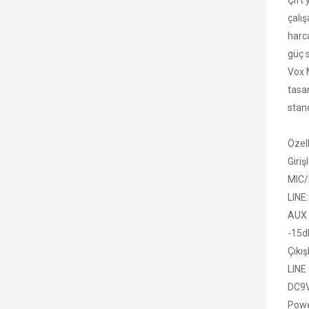
Çift 
çalış
harca
güç s
Vox 
tasa
stand
Özell
Girişl
MIC/
LINE:
AUX I
-15d
Çıkış
LINE
DC9V
Powe