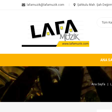
lafamuzik@lafamuzik.com
Şahkulu Mah. Şah Değirm
ANA S
Ana Sayfa
L