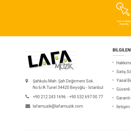
BILGILE
Hakkım
Satış S
Yasal Bi
Şahkulu Mah. Şah Değirmeni Sok.
No:6/A Tunel 34420 Beyoğlu - İstanbul
Güvenl
+90 212 243 1696 - +90 532 697 00 77
Garanti
lafamuzik@lafamuzik.com
İletişim