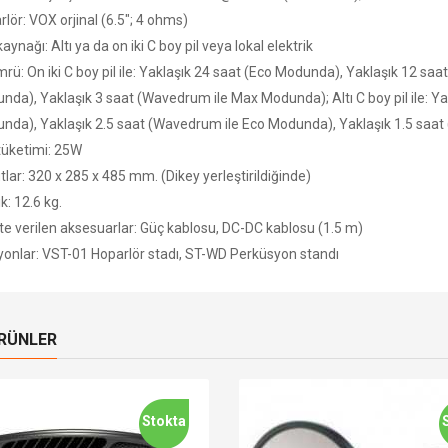
lör: VOX orjinal (6.5"; 4 ohms)
aynağı: Altı ya da on iki C boy pil veya lokal elektrik
ömrü: On iki C boy pil ile: Yaklaşık 24 saat (Eco Modunda), Yaklaşık 12 s
nda), Yaklaşık 3 saat (Wavedrum ile Max Modunda); Altı C boy pil ile: Y
nda), Yaklaşık 2.5 saat (Wavedrum ile Eco Modunda), Yaklaşık 1.5 sa
tüketimi: 25W
lar: 320 x 285 x 485 mm. (Dikey yerleştirildiğinde)
ık: 12.6 kg.
kte verilen aksesuarlar: Güç kablosu, DC-DC kablosu (1.5 m)
yonlar: VST-01 Hoparlör stadı, ST-WD Perküsyon standı
ÜRÜNLER
Stokta