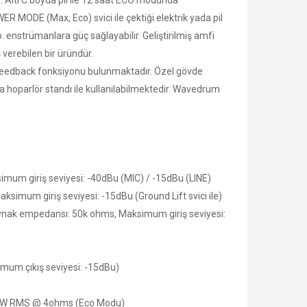
ir. Altı C boyda pil ile 12 saat ECO modunda
WER MODE (Max, Eco) svici ile çektiği elektrik yada pil
 enstrümanlara güç sağlayabilir. Geliştirilmiş amfi
ş verebilen bir üründür.
-feedback fonksiyonu bulunmaktadır. Özel gövde
a hoparlör standı ile kullanılabilmektedir. Wavedrum
imum giriş seviyesi: -40dBu (MIC) / -15dBu (LINE)
ksimum giriş seviyesi: -15dBu (Ground Lift svici ile)
ş kaynak empedansı: 50k ohms, Maksimum giriş seviyesi:
imum çıkış seviyesi: -15dBu)
5W RMS @ 4ohms (Eco Modu)