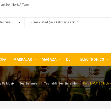
eni Sok. No:6/A Tunel
AYFA
MARKALAR
MAĞAZA
DJ
ELECTRONICS
a Fa Müzik
Ses Sistemleri
Taşınabilir Ses Sistemleri
Korg MMA130 Mobile