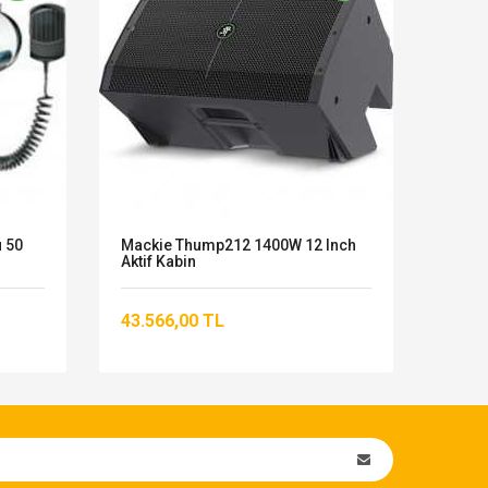
 50
Mackie Thump212 1400W 12 Inch
Cort 
Aktif Kabin
11.3
43.566,00 TL