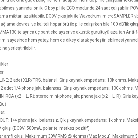
yönlü elektrik güç özelliği ile hem adaptör, hem de pil ile çalışabilmekted
abilmesi yanında, on iki C boy pil ile ECO modunda 24 saat çalışabilir. PO
ma miktarı azaltılabilir. DC9V çıkış jakı ile Wavedrum, microSAMPLER vb.
ağlama devresi ve kaliteli hoparlörü ile pille çalışırken bile 100 dB'lik çıkı
MMA130'te ayrıca üç bant ekolayzer ve akustik gürültüyü azaltan Anti
rımı sayesinde hem yatay, hem de dikey olarak yerleştirilebilmesi yanınd
ına yerleştirilebilir.
ikler
er:
LINE: 2 adet XLR/TRS, balanslı, Giriş kaynak empedansı: 10k ohms, Maks
 2 adet 1/4 phone jakı, balanssız, Giriş kaynak empedansı: 100k ohms, Ma
N: RCA (x2 – L, R); stereo mini-phone jakı; phone jakı (x2 – L, R); Giri
Bu)
lar:
 OUT: 1/4 phone jakı, balanssız, Çıkış kaynak empedansı: 1k ohms, Maks
 çıkışı (DC9V: 500mA, polarite: merkez pozitif)
r amfi çıkışı: Maksimum 30W RMS @ 4ohms (Max Modu), Maksimum 