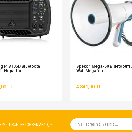
nger B105D Bluetooth
Spekon Mega-50 Bluetooth'lu
ör Hoparlör
Watt Megafon
,00 TL
4.841,00 TL
RIMLI ÜRÜNLERI ÖGRENMEK IÇIN.