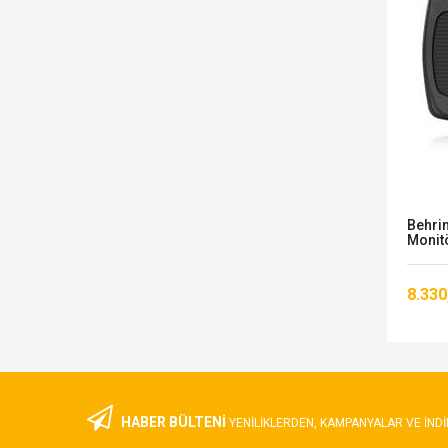
ed
Mackie FREEPLAY LIVE Bluetooth
Behri
Ses Sistemi
Monit
43.566,00 TL
8.330
HABER BÜLTENİ
YENILIKLERDEN, KAMPANYALAR VE INDI