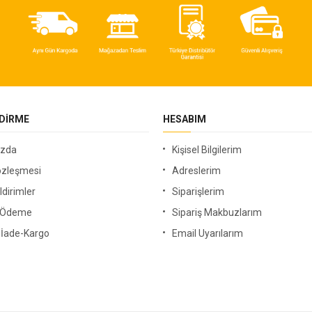
NDIRME
HESABIM
ızda
Kişisel Bilgilerim
özleşmesi
Adreslerim
ldirimler
Siparişlerim
i Ödeme
Sipariş Makbuzlarım
-İade-Kargo
Email Uyarılarım