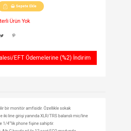
Sepete Ekle
erli Ürün Yok
lesi/EFT Ödemelerine (%2) İndirim
r bir monitör amfisidir. Özellikle sokak
e iki line girişi yanında XLR/TRS balanslı mic/line
e 1/4"'lik phone fişine sahiptir.