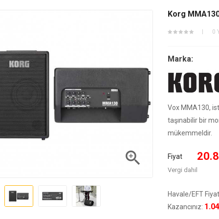
Korg MMA130 
0 
Marka:
Vox MMA130, iste
taşınabilir bir m
mükemmeldir.

20.8
Fiyat
Vergi dahil
Havale/EFT Fiyat
1.0
Kazancınız: