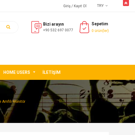
butto
TRY
Giriş
/ Kayıt Ol
Sepetim
Bizi arayın
+90 532 697 0077
0 ürün(ler)
HOME USERS
İLETIŞIM
 Amfili Monitör