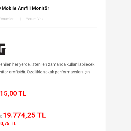
Mobile Amfili Monitör
Yorumlar
Yorum Yaz
nilen her yerde, istenilen zamanda kullanılabilecek
onitör amfisidir. Özellikle sokak performansları için
15,00 TL
19.774,25 TL
ı:
40,75 TL