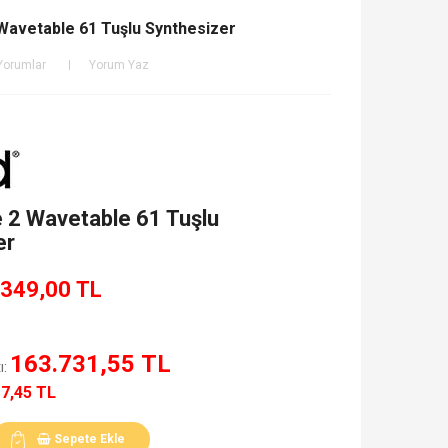
Wavetable 61 Tuşlu Synthesizer
Yorumlar
Yorum Yaz
 2 Wavetable 61 Tuşlu
er
.349,00 TL
163.731,55 TL
ı:
17,45 TL
Sepete Ekle