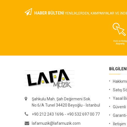
HABER BÜLTENİ
YENILIKLERDEN, KAMPANYALAR VE INDI
BILGILE
Hakkım
Satış S
Yasal Bi
Şahkulu Mah. Şah Değirmeni Sok.
No:6/A Tunel 34420 Beyoğlu - İstanbul
Güvenl
+90 212 243 1696 - +90 532 697 00 77
Garanti
lafamuzik@lafamuzik.com
İletişim