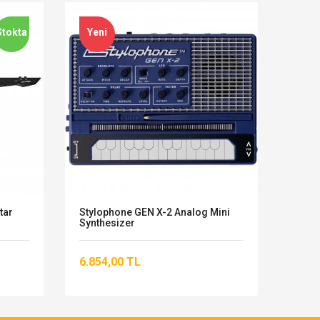
Stokta
Yeni
tar
Stylophone GEN X-2 Analog Mini
Moog 
Synthesizer
42.9
6.854,00 TL