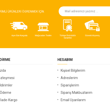
RIMLI ÜRÜNLERI ÖGRENMEK IÇIN.
NDIRME
HESABIM
ızda
Kişisel Bilgilerim
özleşmesi
Adreslerim
ldirimler
Siparişlerim
i Ödeme
Sipariş Makbuzlarım
-İade-Kargo
Email Uyarılarım