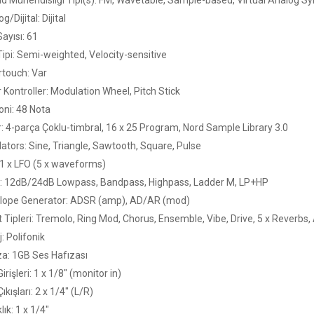
d Mühendisliği Tipi(s): FM, Wavetable, Sample-based, Virtual Analog Sy
g/Dijital: Dijital
ayısı: 61
Tipi: Semi-weighted, Velocity-sensitive
rtouch: Var
 Kontroller: Modulation Wheel, Pitch Stick
oni: 48 Nota
r: 4-parça Çoklu-timbral, 16 x 25 Program, Nord Sample Library 3.0
lators: Sine, Triangle, Sawtooth, Square, Pulse
 1 x LFO (5 x waveforms)
re: 12dB/24dB Lowpass, Bandpass, Highpass, Ladder M, LP+HP
lope Generator: ADSR (amp), AD/AR (mod)
t Tipleri: Tremolo, Ring Mod, Chorus, Ensemble, Vibe, Drive, 5 x Reverb
: Polifonik
za: 1GB Ses Hafızası
irişleri: 1 x 1/8" (monitor in)
ıkışları: 2 x 1/4" (L/R)
lık: 1 x 1/4"