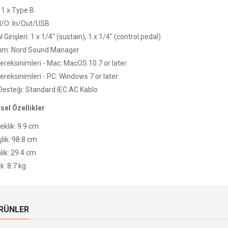
 1 x Type B
 I/O: In/Out/USB
 Girişleri: 1 x 1/4" (sustain), 1 x 1/4" (control pedal)
lım: Nord Sound Manager
ereksinimleri - Mac: MacOS 10.7 or later
ereksinimleri - PC: Windows 7 or later
Desteği: Standard IEC AC Kablo
ksel Özellikler
eklik: 9.9 cm
lik: 98.8 cm
lik: 29.4 cm
ık: 8.7 kg
ÜRÜNLER