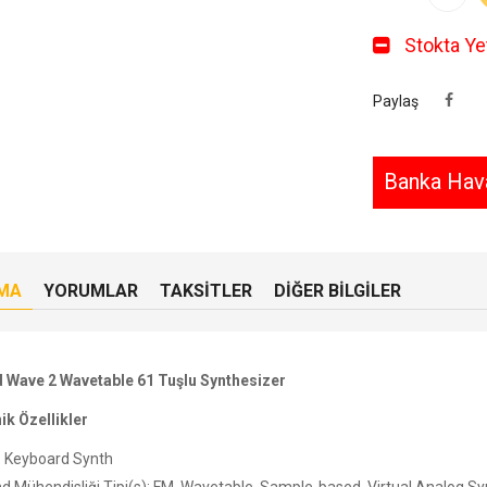
Stokta Yet
Paylaş
Banka Hava
MA
YORUMLAR
TAKSITLER
DIĞER BILGILER
 Wave 2 Wavetable 61 Tuşlu Synthesizer
ik Özellikler
: Keyboard Synth