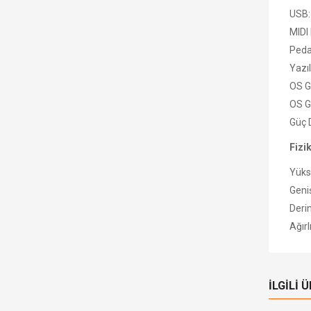
USB:
MIDI
Pedal
Yazı
OS G
OS G
Güç 
Fizi
Yüks
Geniş
Derin
Ağırl
İLGILI 