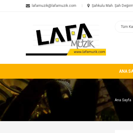
lafamuzik@lafamuzik.com
Şahkulu Mah. Şah Değirm
ANA S
Ana Sayfa