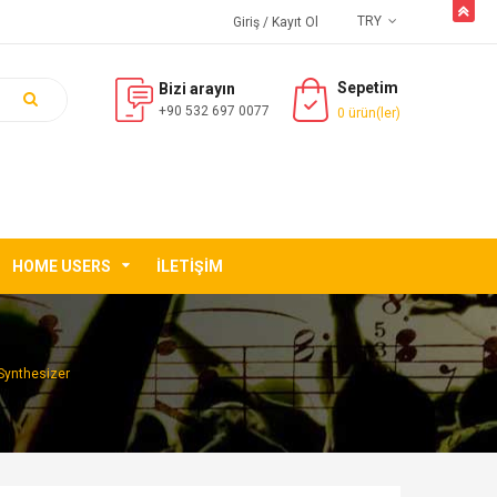
butto
TRY
Giriş
/ Kayıt Ol
Sepetim
Bizi arayın
+90 532 697 0077
0 ürün(ler)
HOME USERS
İLETIŞIM
Synthesizer