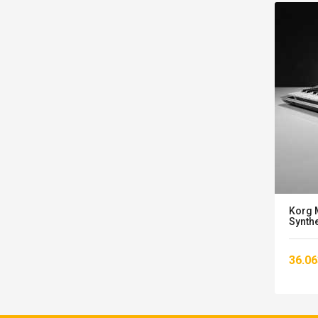
Stokta
Korg Modwave Wavetable
Korg 
Synthesizer
Synth
49.133,00 TL
36.06