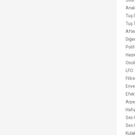
Soun
Analo
Tuş S
Tuş 
Afte
Diğer
Polif
Hazı
Oscil
LFO:
Filt
Enve
Efek
Arpej
Hafı
Ses G
Ses Ç
Kulak