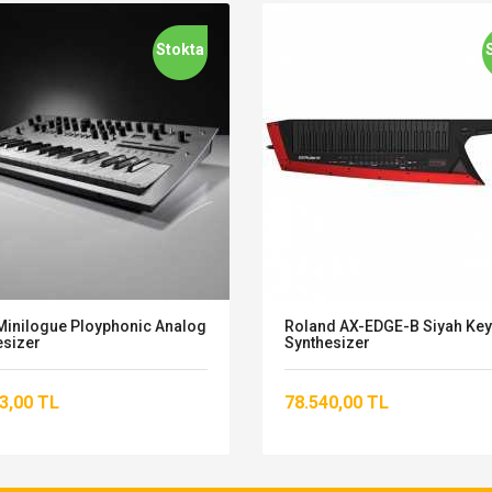
Stokta
Minilogue Ployphonic Analog
Roland AX-EDGE-B Siyah Key
esizer
Synthesizer
3,00 TL
78.540,00 TL