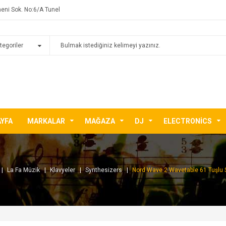
eni Sok. No:6/A Tunel
AYFA
MARKALAR
MAĞAZA
DJ
ELECTRONICS
La Fa Müzik
Klavyeler
Synthesizers
Nord Wave 2 Wavetable 61 Tuşlu 