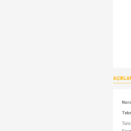
AÇIKLA
Nord
Tekn
Türü