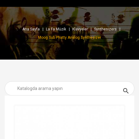
Ana Sayfa
La Fa Müzik
Klavyeler
Synthesizers
Moog Sub Phatty Analog Synthesizer
