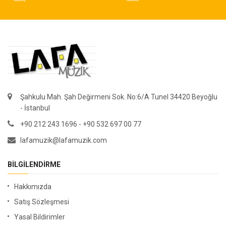
Şahkulu Mah. Şah Değirmeni Sok. No:6/A Tunel 34420 Beyoğlu
- İstanbul
+90 212 243 1696 - +90 532 697 00 77
lafamuzik@lafamuzik.com
BILGILENDIRME
Hakkımızda
Satış Sözleşmesi
Yasal Bildirimler