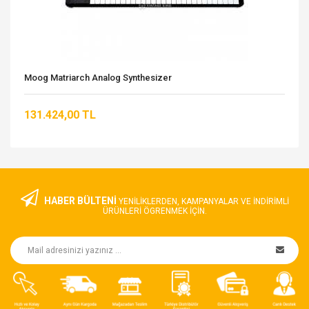
Moog Matriarch Analog Synthesizer
131.424,00 TL
HABER BÜLTENİ
YENILIKLERDEN, KAMPANYALAR VE INDIRIMLI
ÜRÜNLERI ÖGRENMEK IÇIN.