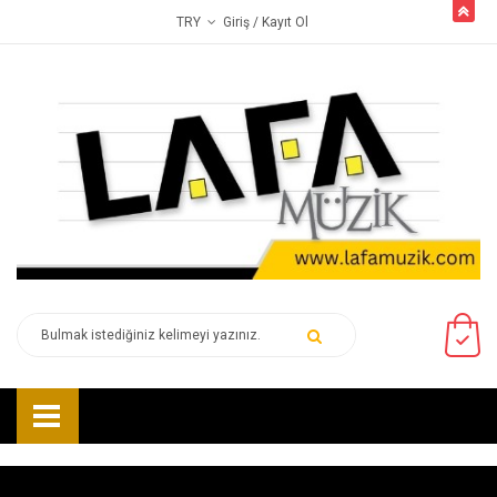
butto
Giriş
/ Kayıt Ol
TRY