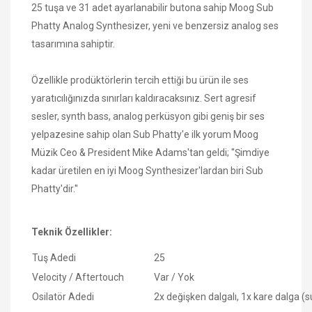
25 tuşa ve 31 adet ayarlanabilir butona sahip Moog Sub
Phatty Analog Synthesizer, yeni ve benzersiz analog ses
tasarımına sahiptir.
Özellikle prodüktörlerin tercih ettiği bu ürün ile ses
yaratıcılığınızda sınırları kaldıracaksınız. Sert agresif
sesler, synth bass, analog perküsyon gibi geniş bir ses
yelpazesine sahip olan Sub Phatty'e ilk yorum Moog
Müzik Ceo & President Mike Adams'tan geldi; ''Şimdiye
kadar üretilen en iyi Moog Synthesizer'lardan biri Sub
Phatty'dir.''
Teknik Özellikler:
Tuş Adedi
25
Velocity / Aftertouch
Var / Yok
Osilatör Adedi
2x değişken dalgalı, 1x kare dalga (s