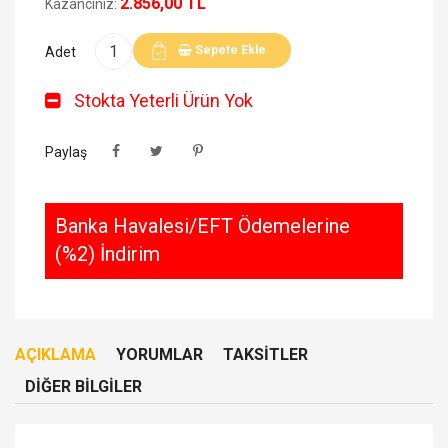
2.856,00 TL
Kazancınız:
Sepete Ekle
Adet
Stokta Yeterli Ürün Yok
Paylaş
Banka Havalesi/EFT Ödemelerine
(%2) İndirim
AÇIKLAMA
YORUMLAR
TAKSITLER
DIĞER BILGILER