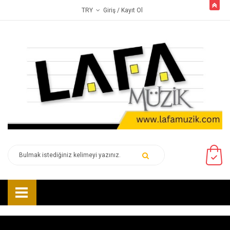
butto
Giriş
/ Kayıt Ol
TRY