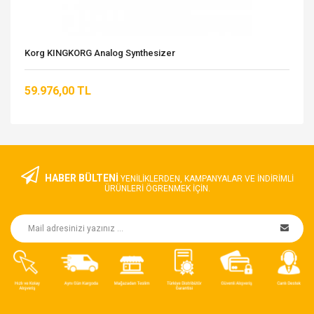
Korg KINGKORG Analog Synthesizer
59.976,00 TL
HABER BÜLTENİ
YENILIKLERDEN, KAMPANYALAR VE INDIRIMLI
ÜRÜNLERI ÖGRENMEK IÇIN.