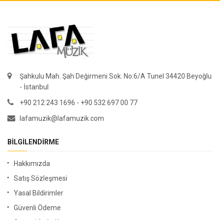
Şahkulu Mah. Şah Değirmeni Sok. No:6/A Tunel 34420 Beyoğlu
- İstanbul
+90 212 243 1696 - +90 532 697 00 77
lafamuzik@lafamuzik.com
BILGILENDIRME
Hakkımızda
Satış Sözleşmesi
Yasal Bildirimler
Güvenli Ödeme