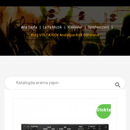
Ana Sayfa
La Fa Müzik
Klavyeler
Synthesizers
Korg VOLCA KICK Analogue Kick Generator

Stokta