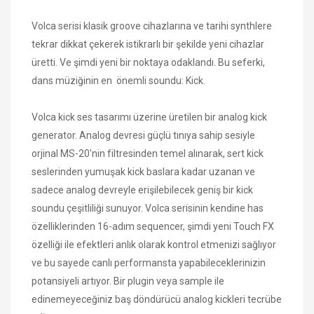
Volca serisi klasik groove cihazlarına ve tarihi synthlere
tekrar dikkat çekerek istikrarlı bir şekilde yeni cihazlar
üretti. Ve şimdi yeni bir noktaya odaklandı. Bu seferki,
dans müziğinin en önemli soundu: Kick.
Volca kick ses tasarımı üzerine üretilen bir analog kick
generator. Analog devresi güçlü tınıya sahip sesiyle
orjinal MS-20'nin filtresinden temel alınarak, sert kick
seslerinden yumuşak kick baslara kadar uzanan ve
sadece analog devreyle erişilebilecek geniş bir kick
soundu çeşitliliği sunuyor. Volca serisinin kendine has
özelliklerinden 16-adım sequencer, şimdi yeni Touch FX
özelliği ile efektleri anlık olarak kontrol etmenizi sağlıyor
ve bu sayede canlı performansta yapabileceklerinizin
potansiyeli artıyor. Bir plugin veya sample ile
edinemeyeceğiniz baş döndürücü analog kickleri tecrübe