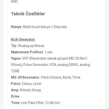
edin.
Teknik Özellikler
Klavye:
Multi touch klavye / Step key
Kick Generator​
Tür:
Analog synthesis
Maksimum Polifoni:
1 ses
Yapısı:
VCF (Resonator olarak girişsiz MS-20 Rev1
filtresi), Pulse Generator, VCA, analog DRIVE, analog
TONE
MS-20 Resonator:
Pitch/Octave, Bend, Time
Pulse:
Colour, Level
Amp:
Attack, Decay
Drive
Tone:
Low Pass Filter, 12 db/oct