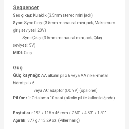
Sequencer
Ses çıkışı:
Kulaklık
(3.5mm stereo mini jack)
Sync:
Sync Girişi (3.5mm monaural mini jack, Maksimum
giriş seviyesi: 20V)
Sync Çıkışı (3.5mm monaural mini jack, Çıkış
seviyesi: 5V)
MIDI:
Giriş
Güç
Güç kaynağı:
AA alkalin pil x 6 veya AA nikel-metal
hidrat pil x 6
veya AC adaptör (DC 9V) (opsionel)
Pil Ömrü:
Ortalama 10 saat (alkalin pil ile kullanıldığında)
Boytutları:
193 x 115 x 46 mm / 7.60” x 4.53” x 1.81”
Ağırlık:
377 g / 13.29 oz. (Piller hariç)