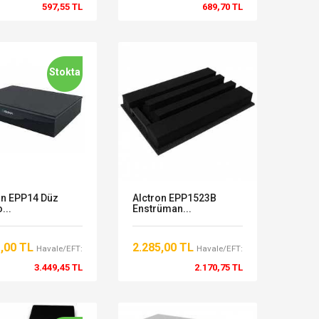
597,55 TL
689,70 TL
Stokta
on EPP14 Düz
Alctron EPP1523B
...
Enstrüman...
1,00 TL
2.285,00 TL
Havale/EFT:
Havale/EFT:
3.449,45 TL
2.170,75 TL