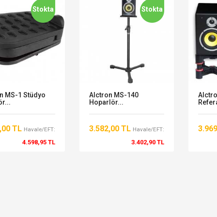
Stokta
Stokta
on MS-1 Stüdyo
Alctron MS-140
Alctr
r...
Hoparlör...
Refer
,00 TL
3.582,00 TL
3.96
Havale/EFT:
Havale/EFT:
4.598,95 TL
3.402,90 TL