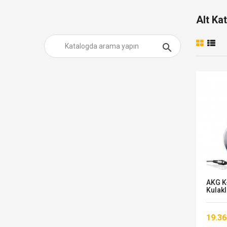
Alt Ka

ST
AKG K
Kulakl
19.36