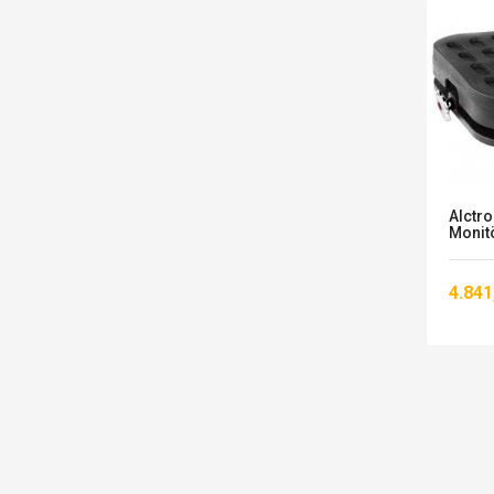
Alctr
Monitö
4.841