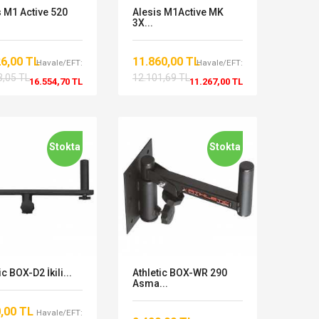
s M1 Active 520
Alesis M1Active MK
3X...
26,00 TL
11.860,00 TL
Havale/EFT:
Havale/EFT:
3,05 TL
12.101,69 TL
16.554,70 TL
11.267,00 TL
Stokta
Stokta
ic BOX-D2 İkili...
Athletic BOX-WR 290
Asma...
0,00 TL
Havale/EFT: