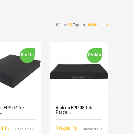
Göster
24
Toplam
109 ürün (ler)
Stokta
Stokta
on EPP 07 Tek
Alctron EPP 08 Tek
..
Parça...
00 TL
726,00 TL
Havale/EFT:
Havale/EFT: