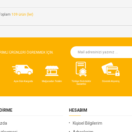
Toplam
109 ürün (ler)
RIMLI ÜRÜNLERI ÖGRENMEK IÇIN.
NDIRME
HESABIM
ızda
Kişisel Bilgilerim