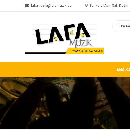
lafamuzik@lafamuzik.com
Şahkulu Mah. Şah Değirm
ANA S