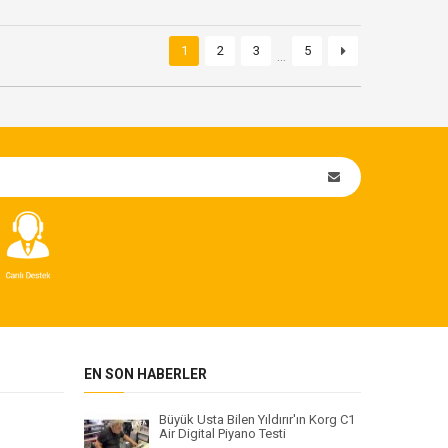
1
2
3
5
…
EN SON HABERLER
Büyük Usta Bilen Yıldırır'ın Korg C1
Air Digital Piyano Testi