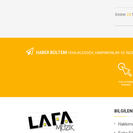
Göster
24
HABER BÜLTENİ
YENILIKLERDEN, KAMPANYALAR VE INDI
BILGILE
Hakkım