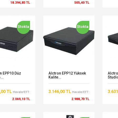
18.394,85 TL
505,40 TL
Stokta
Stokta
on EPP10 Düz
Alctron EPP12 Yüksek
Alctr
...
Kalite...
Studio
,00 TL
3.146,00 TL
3.63
Havale/EFT:
Havale/EFT:
2.069,10 TL
2.988,70 TL