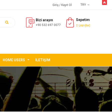
butto
TRY
Giriş
/ Kayıt Ol
Sepetim
Bizi arayın
+90 532 697 0077
0 ürün(ler)
HOME USERS
İLETIŞIM