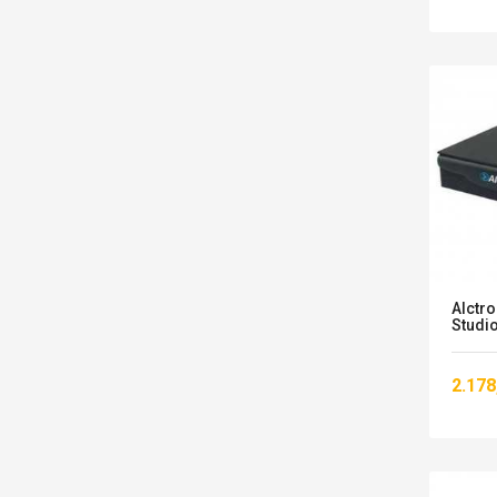
Alctr
Studio
2.178