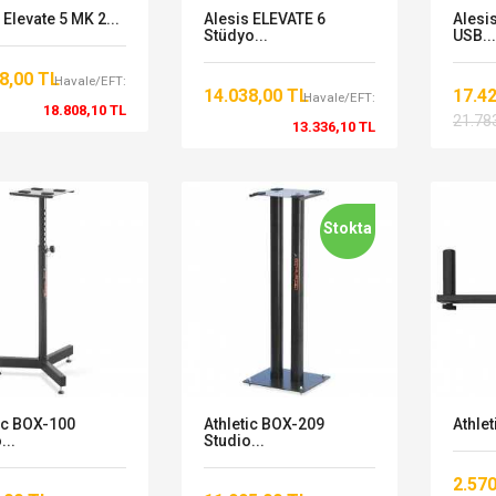
 Elevate 5 MK 2...
Alesis ELEVATE 6
Alesi
Stüdyo...
USB...
8,00 TL
Havale/EFT:
14.038,00 TL
17.4
Havale/EFT:
18.808,10 TL
21.78
13.336,10 TL
Stokta
ic BOX-100
Athletic BOX-209
Athlet
...
Studio...
2.57