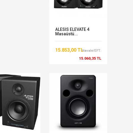
ALESIS ELEVATE 4
Masaüstü...
15.853,00 TL
Havale/EFT:
15.060,35 TL