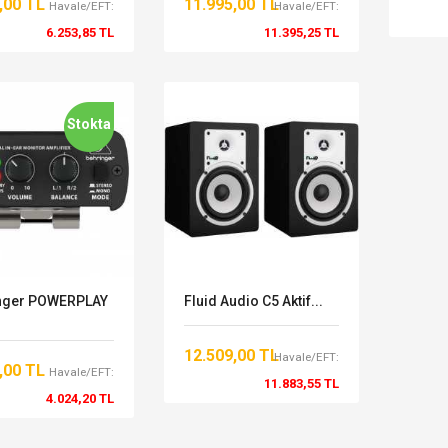
,00 TL
11.995,00 TL
Havale/EFT:
Havale/EFT:
6.253,85 TL
11.395,25 TL
Stokta
nger POWERPLAY
Fluid Audio C5 Aktif...
12.509,00 TL
Havale/EFT:
,00 TL
Havale/EFT:
11.883,55 TL
4.024,20 TL