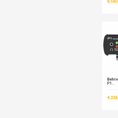
6.583
Behri
P1...
4.236