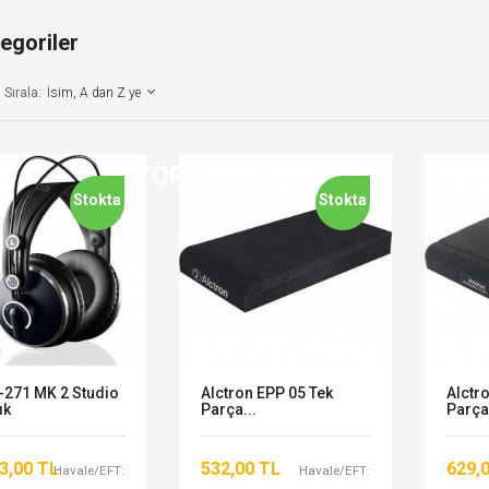
tegoriler
Sırala:
İsim, A dan Z ye
UDIO MONITÖRLERI
Stokta
Stokta
-271 MK 2 Studio
Alctron EPP 05 Tek
Alctr
ık
Parça...
Parça.
3,00 TL
532,00 TL
629,
Havale/EFT:
Havale/EFT: