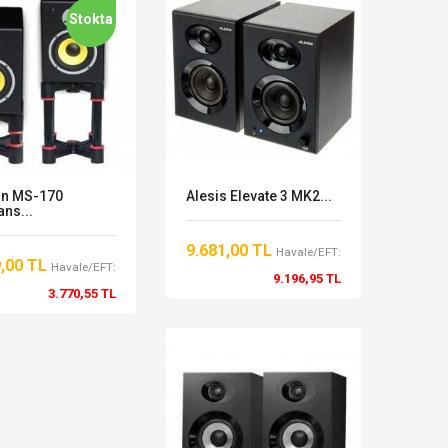
Stokta
on MS-170
Alesis Elevate 3 MK2...
ans...
9.681,00 TL
Havale/EFT:
9,00 TL
Havale/EFT:
9.196,95 TL
3.770,55 TL