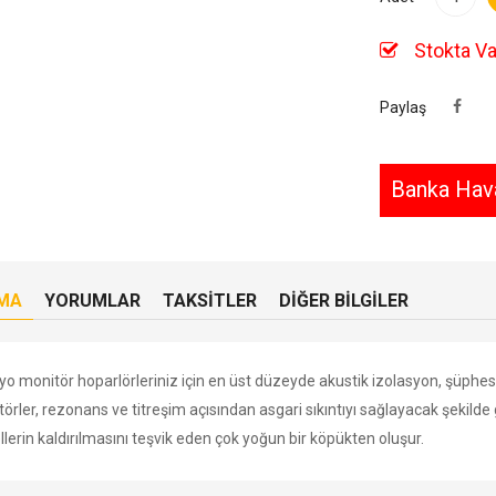
Stokta Va
Paylaş
Banka Hava
MA
YORUMLAR
TAKSITLER
DIĞER BILGILER
o monitör hoparlörleriniz için en üst düzeyde akustik izolasyon, şüphesi
törler, rezonans ve titreşim açısından asgari sıkıntıyı sağlayacak şekilde ge
lerin kaldırılmasını teşvik eden çok yoğun bir köpükten oluşur.