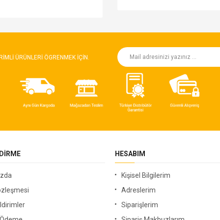
RIMLI ÜRÜNLERI ÖGRENMEK IÇIN.
NDIRME
HESABIM
ızda
Kişisel Bilgilerim
özleşmesi
Adreslerim
ldirimler
Siparişlerim
i Ödeme
Sipariş Makbuzlarım