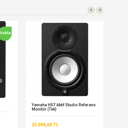
Stokta
Yamaha HS7 Aktif Studio Referans
KRK R
Monitör (Tek)
Aktif 
25.894,00 TL
19.3