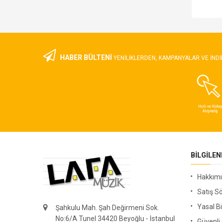
HABER BÜLTENİ
YENILIKLERDEN, KAMPANYALAR VE INDI
BILGILE
Hakkım
Satış S
Yasal Bi
Şahkulu Mah. Şah Değirmeni Sok.
No:6/A Tunel 34420 Beyoğlu - İstanbul
Güvenl