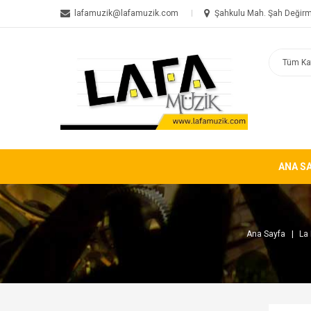
lafamuzik@lafamuzik.com
Şahkulu Mah. Şah Değirm
ANA S
Ana Sayfa
La