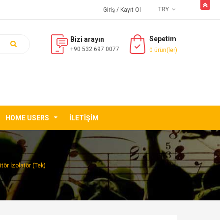
butto
TRY
Giriş
/ Kayıt Ol
Sepetim
Bizi arayın
+90 532 697 0077
0 ürün(ler)
HOME USERS
İLETIŞIM
ör İzolatör (Tek)