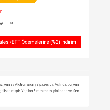
r
lesi/EFT Ödemelerine (%2) İndirim
z yeni ev Alctron ürün yelpazesidir.
Aslında, bu yeni
liştirilmiştir.
Yapıları 5 mm metal plakadan ve tüm