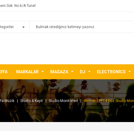
eni Sok. No:6/A Tunel
AYFA
MARKALAR
MAĞAZA
DJ
ELECTRONICS
 Fa Müzik
Studio & Kayıt
Studio Monitörleri
Alctron EPP14 Düz Studio Monit