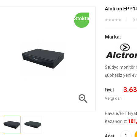
Alctron EPP14
Stokta
0 
Marka:
Stüdyo monitör h
şüphesiz yeni ev 
3.63
Fiyat

Vergi dahil
Havale/EFT Fiyat
181
Kazancınız:
Adet