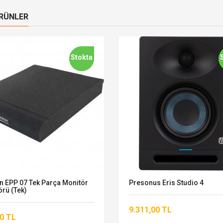
ÜRÜNLER
Stokta
n EPP 07 Tek Parça Monitör
Presonus Eris Studio 4
örü (Tek)
9.311,00 TL
0 TL