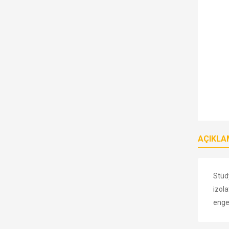
AÇIKLA
Stüdy
izola
engel