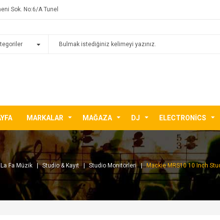
eni Sok. No:6/A Tunel
AYFA
MARKALAR
MAĞAZA
DJ
ELECTRONICS
La Fa Müzik
Studio & Kayıt
Studio Monitörleri
Mackie MRS10 10 Inch Stu