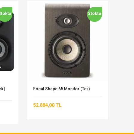
Stokta
Stokta
k |
Focal Shape 65 Monitör (Tek)
Alctr
Stand
52.884,00 TL
4.84