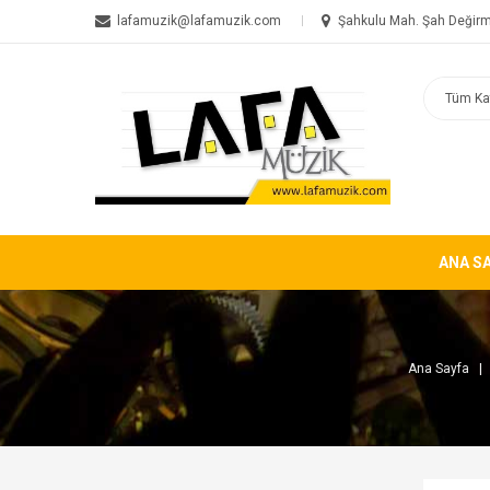
lafamuzik@lafamuzik.com
Şahkulu Mah. Şah Değirm
ANA S
Ana Sayfa