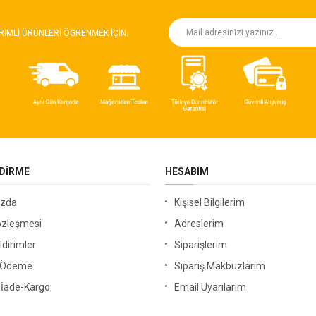
RIMLI ÜRÜNLERI ÖGRENMEK IÇIN.
NDIRME
HESABIM
ızda
Kişisel Bilgilerim
özleşmesi
Adreslerim
ldirimler
Siparişlerim
i Ödeme
Sipariş Makbuzlarım
-İade-Kargo
Email Uyarılarım