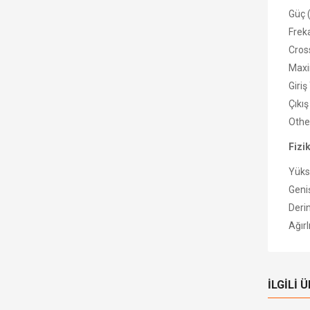
Güç 
Frek
Cros
Maxi
Giriş
Çıkış
Othe
Fizi
Yüks
Geniş
Derin
Ağırl
İLGILI 