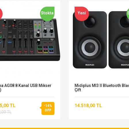
Stokta
Yeni
a AG08 8 Kanal USB Mikser
Midiplus MI3 II Bluetooth Blac
)
Çift
5,00 TL
14.518,00 TL
-14%
OFF
,00 TL