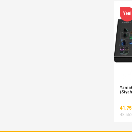
Yeni
ans
Mackie CR4-XBT 4 İnç Bluetooth
Yamah
Stüdyo Monitörü...
(Siyah
15.490,00 TL
41.75
-2%
OFF
48.552