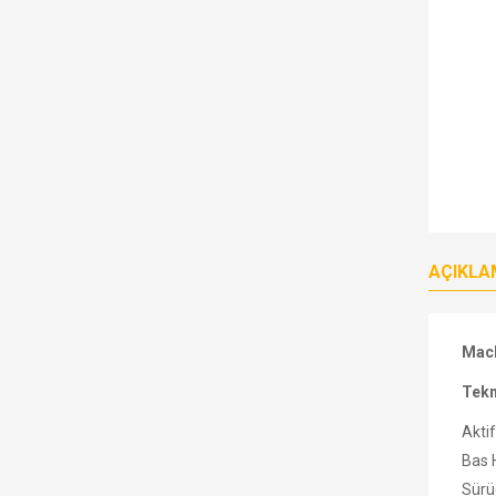
AÇIKLA
Mack
Tekn
Aktif
Bas 
Sürü