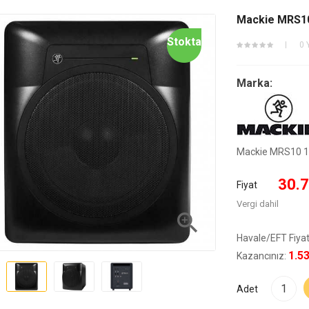
Mackie MRS10
Stokta
0 
Marka:
Mackie MRS10 1
30.7
Fiyat
Vergi dahil

Havale/EFT Fiyat
1.5
Kazancınız:
Adet