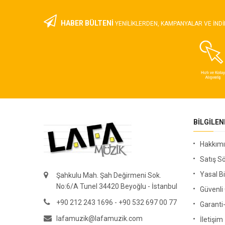
HABER BÜLTENİ
YENILIKLERDEN, KAMPANYALAR VE INDI
BILGILE
Hakkım
Satış S
Yasal Bi
Şahkulu Mah. Şah Değirmeni Sok.
No:6/A Tunel 34420 Beyoğlu - İstanbul
Güvenl
+90 212 243 1696 - +90 532 697 00 77
Garanti
lafamuzik@lafamuzik.com
İletişim