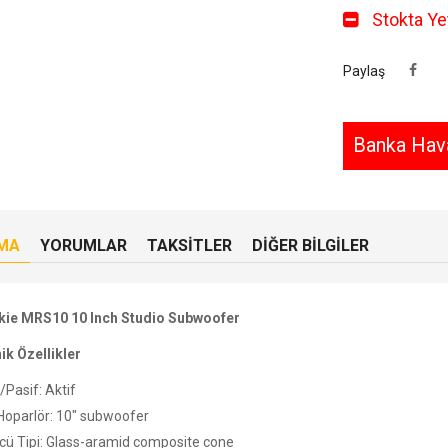
Stokta Yet
Paylaş
Banka Hava
MA
YORUMLAR
TAKSITLER
DIĞER BILGILER
ie MRS10 10 Inch Studio Subwoofer
ik Özellikler
/Pasif: Aktif
Hoparlör: 10" subwoofer
cü Tipi: Glass-aramid composite cone