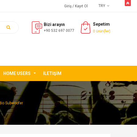
butto
TRY
Giriş
/ Kayıt Ol
Sepetim
Bizi arayın
+90 532 697 0077
0 ürün(ler)
HOME USERS
İLETIŞIM
dio Subwoofer