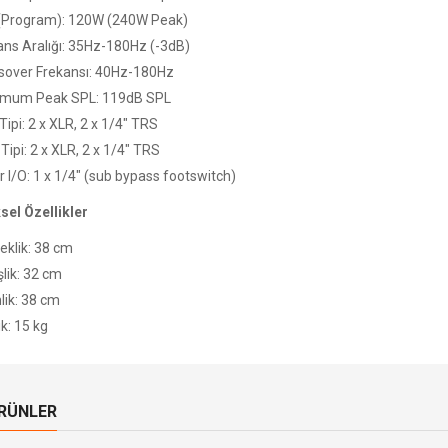
(Program): 120W (240W Peak)
ans Aralığı: 35Hz-180Hz (-3dB)
sover Frekansı: 40Hz-180Hz
mum Peak SPL: 119dB SPL
 Tipi: 2 x XLR, 2 x 1/4" TRS
 Tipi: 2 x XLR, 2 x 1/4" TRS
r I/O: 1 x 1/4" (sub bypass footswitch)
ksel Özellikler
eklik: 38 cm
lik: 32 cm
lik: 38 cm
ık: 15 kg
ÜRÜNLER