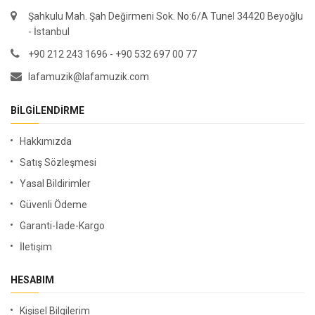
Şahkulu Mah. Şah Değirmeni Sok. No:6/A Tunel 34420 Beyoğlu
- İstanbul
+90 212 243 1696 - +90 532 697 00 77
lafamuzik@lafamuzik.com
BILGILENDIRME
Hakkımızda
Satış Sözleşmesi
Yasal Bildirimler
Güvenli Ödeme
Garanti-İade-Kargo
İletişim
HESABIM
Kişisel Bilgilerim