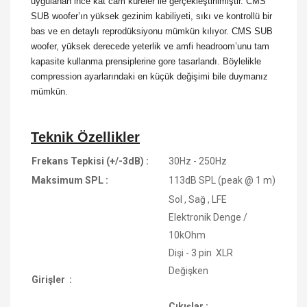
uygulanan ince kat cam küreler ile gerçekleştirilmiştir. CMS
SUB woofer’ın yüksek gezinim kabiliyeti, sıkı ve kontrollü bir
bas ve en detaylı reprodüksiyonu mümkün kılıyor. CMS SUB
woofer, yüksek derecede yeterlik ve amfi headroom’unu tam
kapasite kullanma prensiplerine gore tasarlandı. Böylelikle
compression ayarlarındaki en küçük değişimi bile duymanız
mümkün.
Teknik Özellikler
Frekans Tepkisi (+/-3dB) :
30Hz - 250Hz
Maksimum SPL :
113dB SPL (peak @ 1 m)
Sol , Sağ , LFE
Elektronik Denge /
10kOhm
Dişi - 3 pin XLR
Değişken
Girişler :
Çıkışlar :