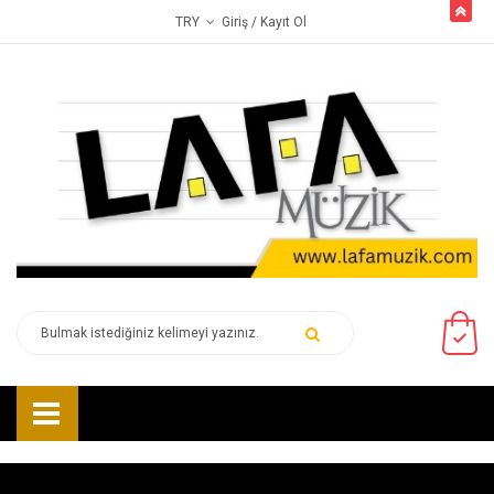
butto
Giriş
/ Kayıt Ol
TRY