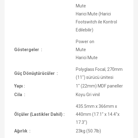
Mute
Harici Mute (Harici
Footswitch ile Kontrol
Edilebilir)
Power on
Göstergeler :
Mute
Harici Mute
Polyglass Focal, 270mm
Güç Dönüştürücüler :
(11") sürücü ünitesi
Yapı :
1" (22mm) MDF paneller
Cila :
Koyu Gri vinil
435.5mm x 366mm x
Ölçüler (Lastikler Dahil) :
440mm (17.1" x 14.4"x
17.3")
Ağırlık :
23kg (50.7lb)