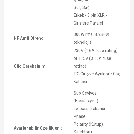
Sol , Sağ
Erkek - 3 pin XLR -
Girişlere Paralel
300W rms, BASH®
HF Amfi Direnci :
teknolojisi
230V (1.6A fuse rating)
or 115V (3.15A fuse
Güç Gereksinimi :
rating)
IEC Giriş ve Ayrılabilir Güç
Kablosu
Sub Seviyesi
(Hassasiyet )
Lo-pass frekansı
Phase
Polarity (Kutup)
Ayarlanabilir Özellikler :
Selektörü