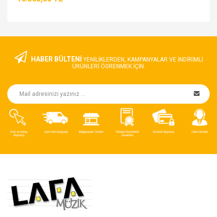
HABER BÜLTENİ
YENILIKLERDEN, KAMPANYALAR VE INDIRIMLI
ÜRÜNLERI ÖGRENMEK IÇIN.