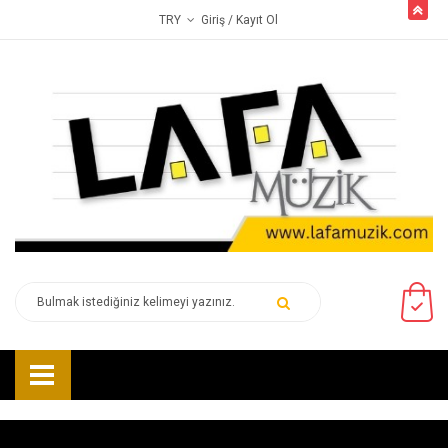
butto
Giriş
/ Kayıt Ol
TRY