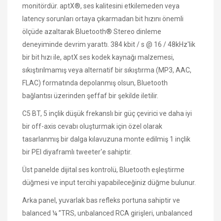
monitördür. aptX®, ses kalitesini etkilemeden veya
latency sorunları ortaya çıkarmadan bit hızını önemli
ölçüde azaltarak Bluetooth® Stereo dinleme
deneyiminde devrim yarattı. 384 kbit / s @ 16 / 48kHz'lik
bir bit hızı ile, aptX ses kodek kaynağı malzemesi,
sıkıştırılmamış veya alternatif bir sıkıştırma (MP3, AAC,
FLAC) formatında depolanmış olsun, Bluetooth
bağlantısı üzerinden şeffaf bir şekilde iletilir.
C5 BT, 5 inçlik düşük frekanslı bir güç çevirici ​​ve daha iyi
bir off-axis cevabı oluşturmak için özel olarak
tasarlanmış bir dalga kılavuzuna monte edilmiş 1 inçlik
bir PEI diyaframlı tweeter'e sahiptir.
Üst panelde dijital ses kontrolü, Bluetooth eşleştirme
düğmesi ve input tercihi yapabileceğiniz düğme bulunur.
Arka panel, yuvarlak bas refleks portuna sahiptir ve
balanced ¼ ”TRS, unbalanced RCA girişleri, unbalanced