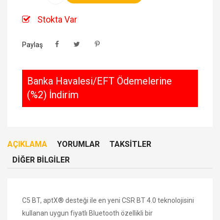
Stokta Var
Paylaş
Banka Havalesi/EFT Ödemelerine
(%2) İndirim
AÇIKLAMA
YORUMLAR
TAKSITLER
DIĞER BILGILER
C5 BT
, aptX® desteği ile en yeni CSR BT 4.0 teknolojisini
kullanan uygun fiyatlı Bluetooth özellikli bir