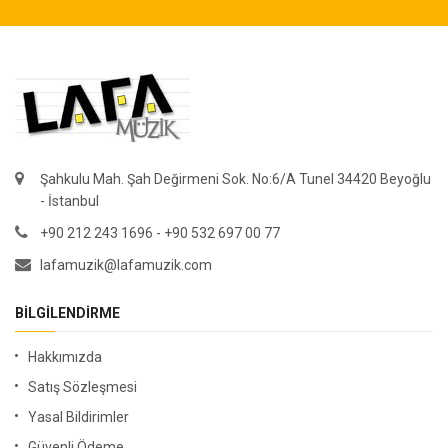
Şahkulu Mah. Şah Değirmeni Sok. No:6/A Tunel 34420 Beyoğlu
- İstanbul
+90 212 243 1696 - +90 532 697 00 77
lafamuzik@lafamuzik.com
BILGILENDIRME
Hakkımızda
Satış Sözleşmesi
Yasal Bildirimler
Güvenli Ödeme