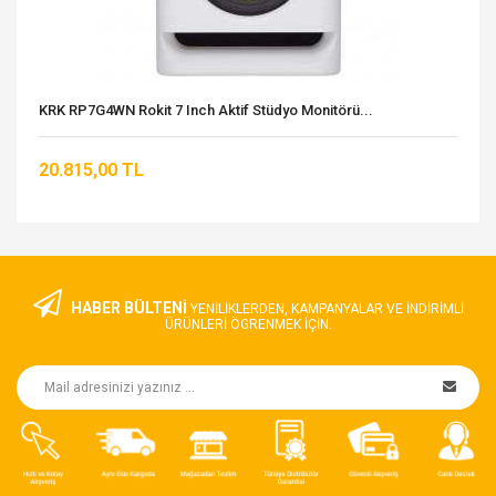
KRK RP7G4WN Rokit 7 Inch Aktif Stüdyo Monitörü...
20.815,00 TL
HABER BÜLTENİ
YENILIKLERDEN, KAMPANYALAR VE INDIRIMLI
ÜRÜNLERI ÖGRENMEK IÇIN.