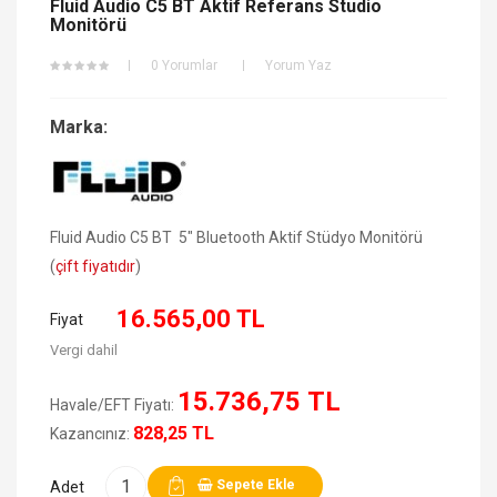
Fluid Audio C5 BT Aktif Referans Studio
Monitörü
0 Yorumlar
Yorum Yaz
Marka:
Fluid Audio C5 BT 5" Bluetooth Aktif Stüdyo Monitörü
(
çift fiyatıdır
)
16.565,00 TL
Fiyat
Vergi dahil
15.736,75 TL
Havale/EFT Fiyatı:
828,25 TL
Kazancınız:
Sepete Ekle
Adet