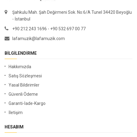
Şahkulu Mah. Şah Değirmeni Sok. No:6/A Tunel 34420 Beyoğlu
- İstanbul
+90 212 243 1696 - +90 532 697 00 77
lafamuzik@lafamuzik.com
BILGILENDIRME
Hakkımızda
Satış Sözleşmesi
Yasal Bildirimler
Güvenli Ödeme
Garanti-İade-Kargo
İletişim
HESABIM