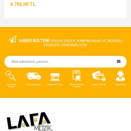
4.792,00 TL
HABER BÜLTENİ
YENILIKLERDEN, KAMPANYALAR VE INDIRIMLI
ÜRÜNLERI ÖGRENMEK IÇIN.