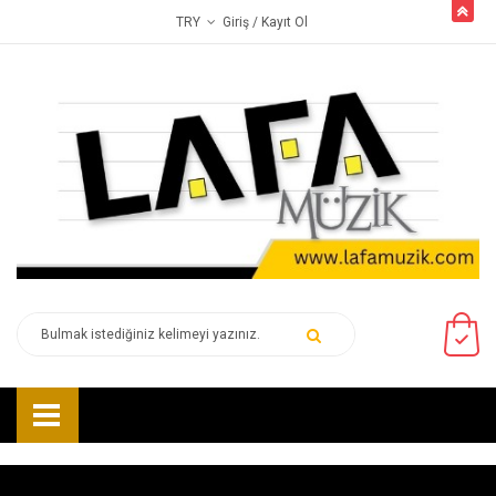
butto
Giriş
/ Kayıt Ol
TRY