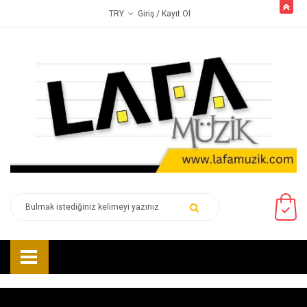
butto
Giriş
/ Kayıt Ol
TRY