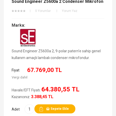
Sound Engineer Z5600a 2 Condenser Mikrofon
0 Yorumlar
Yorum Yaz
Marka:
Sound Engineer Z5600a 2, 9-polar patern'e sahip genel
kullanım amaçlı lambalı condenser mikrofondur.
67.769,00 TL
Fiyat
Vergi dahil
64.380,55 TL
Havale/EFT Fiyatı:
3.388,45 TL
Kazancınız:
Sepete Ekle
Adet