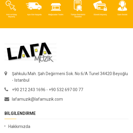
Şahkulu Mah. Şah Değirmeni Sok. No:6/A Tunel 34420 Beyoğlu
- İstanbul
+90 212 243 1696 - +90 532 697 00 77
lafamuzik@lafamuzik.com
BILGILENDIRME
Hakkımızda