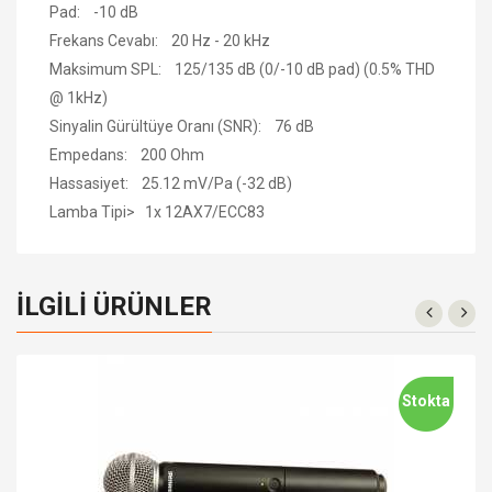
Pad: -10 dB
Frekans Cevabı: 20 Hz - 20 kHz
Maksimum SPL: 125/135 dB (0/-10 dB pad) (0.5% THD
@ 1kHz)
Sinyalin Gürültüye Oranı (SNR): 76 dB
Empedans: 200 Ohm
Hassasiyet: 25.12 mV/Pa (-32 dB)
Lamba Tipi> 1x 12AX7/ECC83
İLGILI ÜRÜNLER
Stokta