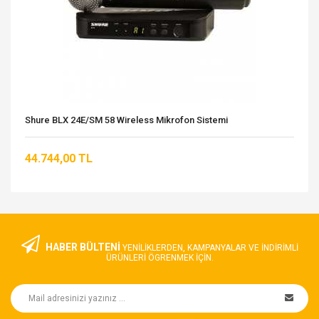
Shure BLX 24E/SM 58 Wireless Mikrofon Sistemi
44.744,00 TL
HABER BÜLTENİ
YENILIKLERDEN, KAMPANYALAR VE INDIRIMLI
ÜRÜNLERI ÖGRENMEK IÇIN.