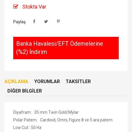
Stokta Var
Paylaş
Banka Havalesi/EFT Ödemelerine
(%2) İndirim
AÇIKLAMA
YORUMLAR
TAKSITLER
DIĞER BILGILER
Diyafram: 35 mm Twin Gold/Mylar
Polar Patern: Cardioid, Omni, Figure 8 ve 5 ara patern
Low Cut: 50 Hz