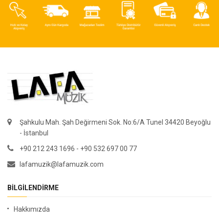
Şahkulu Mah. Şah Değirmeni Sok. No:6/A Tunel 34420 Beyoğlu
- İstanbul
+90 212 243 1696 - +90 532 697 00 77
lafamuzik@lafamuzik.com
BILGILENDIRME
Hakkımızda