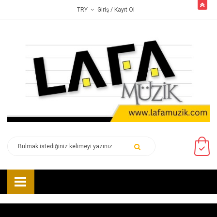
butto
Giriş
/ Kayıt Ol
TRY