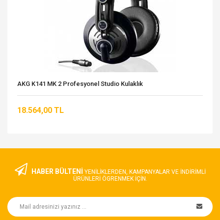
AKG K141 MK 2 Profesyonel Studio Kulaklık
18.564,00 TL
HABER BÜLTENİ
YENILIKLERDEN, KAMPANYALAR VE INDIRIMLI
ÜRÜNLERI ÖGRENMEK IÇIN.