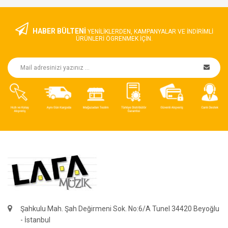
HABER BÜLTENİ
YENILIKLERDEN, KAMPANYALAR VE INDIRIMLI
ÜRÜNLERI ÖGRENMEK IÇIN.
Şahkulu Mah. Şah Değirmeni Sok. No:6/A Tunel 34420 Beyoğlu
- İstanbul