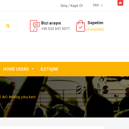
butto
TRY
Giriş
/ Kayıt Ol
Sepetim
Bizi arayın
+90 532 697 0077
0 ürün(ler)
HOME USERS
İLETIŞIM
AIO Analog çıkış kartı