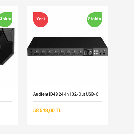
Stokta
Yeni
Stokta
Audient ID48 24-In | 32-Out USB-C
RME A
58.548,00 TL
201.