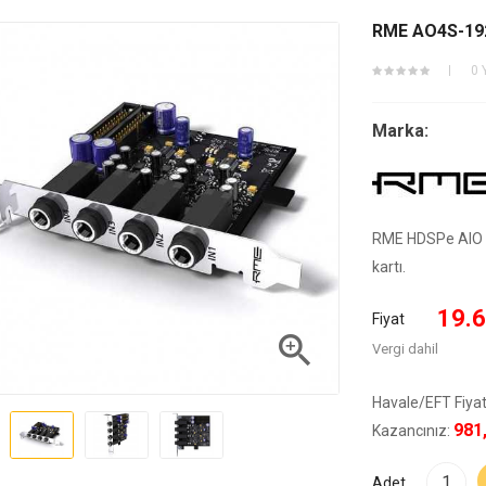
RME AO4S-192 
0 
Marka:
RME HDSPe AIO ve
kartı.
19.6
Fiyat

Vergi dahil
Havale/EFT Fiyat
981
Kazancınız:
Adet