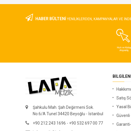
HABER BÜLTENİ
YENILIKLERDEN, KAMPANYALAR VE INDI
BILGILE
Hakkım
Satış S
Yasal Bi
Şahkulu Mah. Şah Değirmeni Sok.
No:6/A Tunel 34420 Beyoğlu - İstanbul
Güvenl
+90 212 243 1696 - +90 532 697 00 77
Garanti