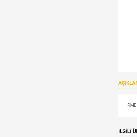
AÇIKLA
RME 
İLGILI 