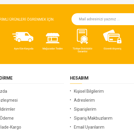
RIMLI ÜRÜNLERI ÖGRENMEK IÇIN.
NDIRME
HESABIM
ızda
Kişisel Bilgilerim
özleşmesi
Adreslerim
ldirimler
Siparişlerim
i Ödeme
Sipariş Makbuzlarım
-İade-Kargo
Email Uyarılarım