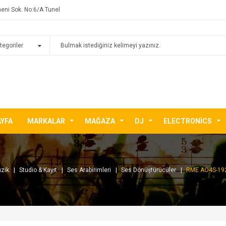
eni Sok. No:6/A Tunel
AYFA
MARKALAR
MAĞAZA
DJ
ELECTRONICS
zik
Studio & Kayıt
Ses Arabirimleri
Ses Dönüştürücüler
RME AO4S-192 