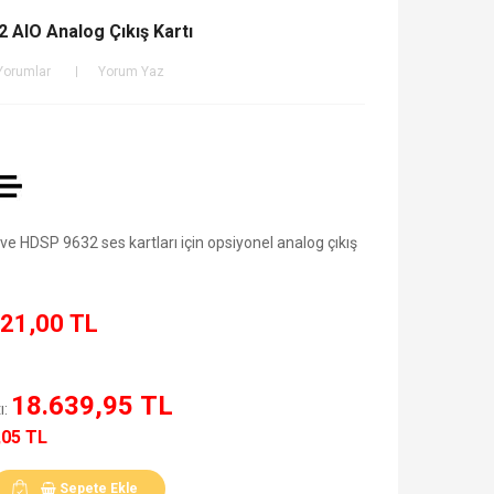
AIO Analog Çıkış Kartı
Yorumlar
Yorum Yaz
 HDSP 9632 ses kartları için opsiyonel analog çıkış
21,00 TL
18.639,95 TL
ı:
,05 TL
Sepete Ekle