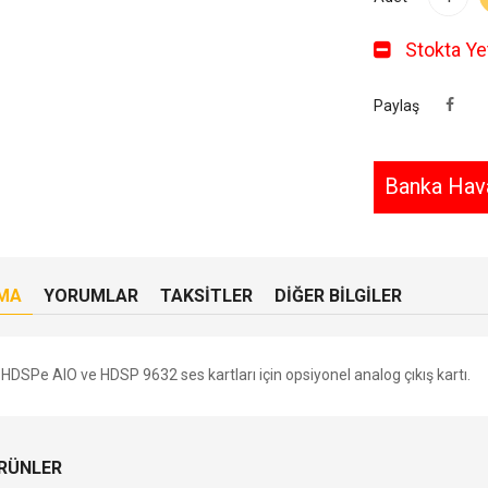
Stokta Yet
Paylaş
Banka Hava
MA
YORUMLAR
TAKSITLER
DIĞER BILGILER
HDSPe AIO ve HDSP 9632 ses kartları için opsiyonel analog çıkış kartı.
ÜRÜNLER