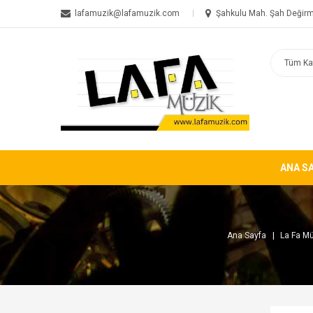
lafamuzik@lafamuzik.com
Şahkulu Mah. Şah Değirm
ANA S
Ana Sayfa
La Fa Mü