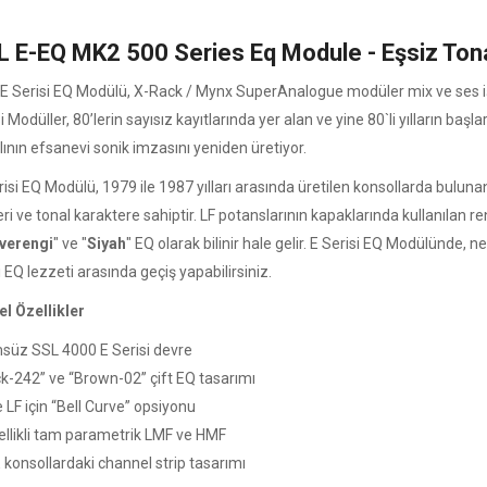
 E-EQ MK2 500 Series Eq Module - Eşsiz Tonal
 E Serisi EQ Modülü, X-Rack / Mynx SuperAnalogue modüler mix ve ses işle
i Modüller, 80’lerin sayısız kayıtlarında yer alan ve yine 80`li yılların baş
ının efsanevi sonik imzasını yeniden üretiyor.
isi EQ Modülü, 1979 ile 1987 yılları arasında üretilen konsollarda bulunan 
eri ve tonal karaktere sahiptir. LF potanslarının kapaklarında kullanılan renkl
verengi
" ve "
Siyah
" EQ olarak bilinir hale gelir. E Serisi EQ Modülünde, n
i EQ lezzeti arasında geçiş yapabilirsiniz.
l Özellikler
süz SSL 4000 E Serisi devre
ck-242” ve “Brown-02” çift EQ tasarımı
 LF için “Bell Curve” opsiyonu
ellikli tam parametrik LMF ve HMF
 konsollardaki channel strip tasarımı