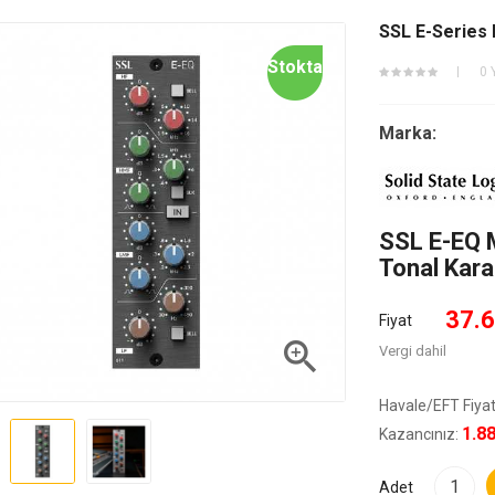
SSL E-Series
Stokta
0 
Marka:
SSL E-EQ 
Tonal Kara
37.6
Fiyat

Vergi dahil
Havale/EFT Fiyat
1.8
Kazancınız:
Adet