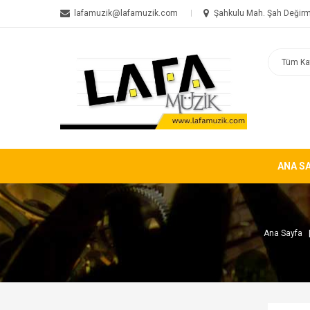
lafamuzik@lafamuzik.com
Şahkulu Mah. Şah Değirm
ANA S
Ana Sayfa