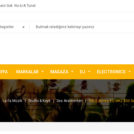
eni Sok. No:6/A Tunel
AYFA
MARKALAR
MAĞAZA
DJ
ELECTRONICS
La Fa Müzik
Studio & Kayıt
Ses Arabirimleri
SSL E-Series EQ MK2 500 S