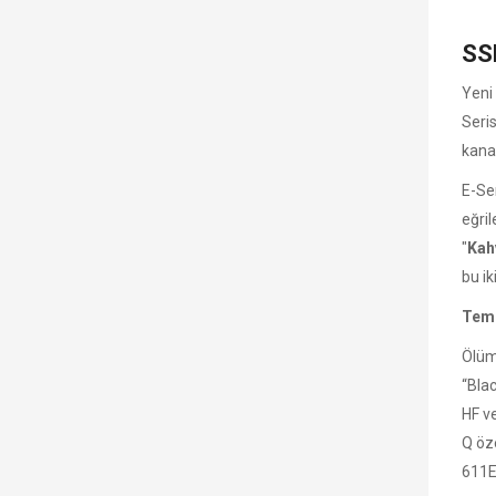
SSL
Yeni
Seris
kanal
E-Ser
eğril
"
Kah
bu ik
Teme
Ölüm
“Bla
HF ve
Q öz
611E