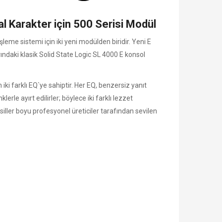
 Karakter için 500 Serisi Modül
me sistemi için iki yeni modülden biridir. Yeni E
larındaki klasik Solid State Logic SL 4000 E konsol
iki farklı EQ`ye sahiptir. Her EQ, benzersiz yanıt
erle ayırt edilirler; böylece iki farklı lezzet
esiller boyu profesyonel üreticiler tarafından sevilen