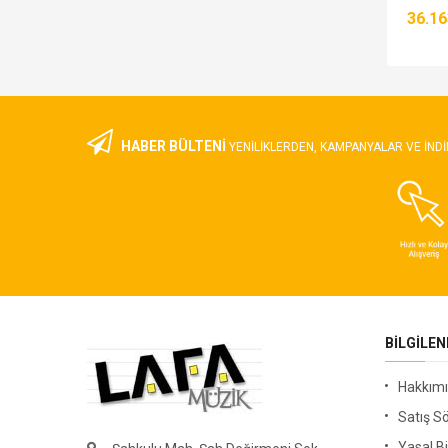
2.951,00 TL
36.16
HABER BÜLTENİ
YENILIKLERDEN, KAMPANYALAR VE INDI
BILGILE
Hakkım
Satış S
Yasal Bi