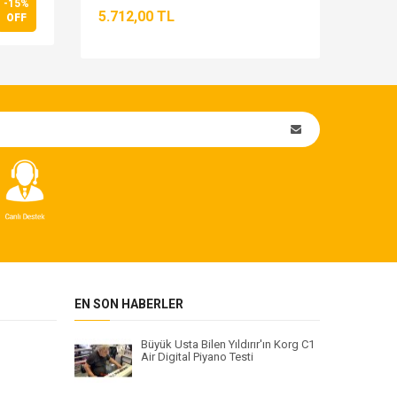
-15%
5.712,00 TL
6.85
OFF
EN SON HABERLER
Büyük Usta Bilen Yıldırır'ın Korg C1
Air Digital Piyano Testi