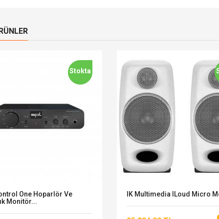
ÜRÜNLER
Stokta
ontrol One Hoparlör Ve
IK Multimedia ILoud Micro M
ık Monitör...