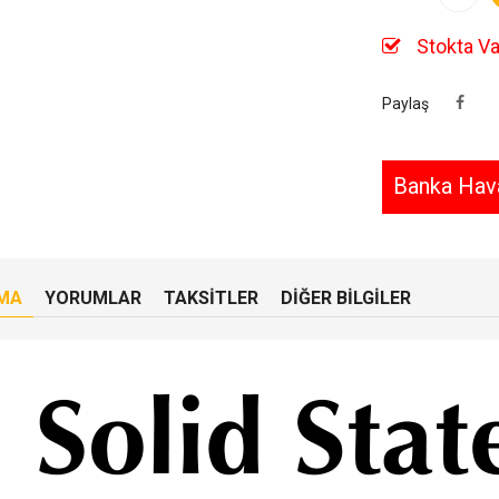
Stokta Va
Paylaş
Banka Hava
MA
YORUMLAR
TAKSITLER
DIĞER BILGILER