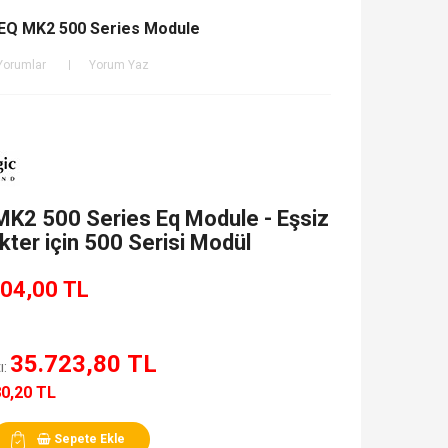
 EQ MK2 500 Series Module
Yorumlar
Yorum Yaz
MK2 500 Series Eq Module - Eşsiz
kter için 500 Serisi Modül
04,00 TL
35.723,80 TL
ı:
80,20 TL
Sepete Ekle