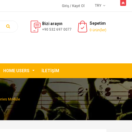
butto
TRY
Giriş
/ Kayıt Ol
Sepetim
Bizi arayın
+90 532 697 0077
0 ürün(ler)
HOME USERS
İLETIŞIM
eries Module