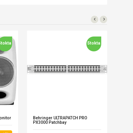
Stokta
Stokta
onitor
Behringer ULTRAPATCH PRO
Alesi
PX3000 Patchbay
Kartı