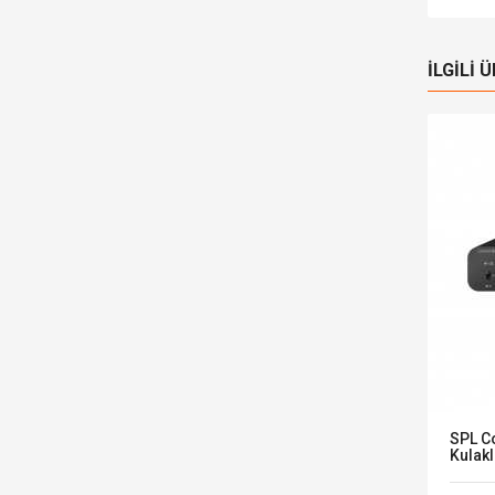
İLGILI 
Yeni
Stokta
 Ses
Stylophone S1 The Original Pocket
SPL C
Synthesizer
Kulakl