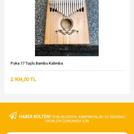
Puka 17 Tuşlu Bambu Kalimba
2.904,00 TL
HABER BÜLTENİ
YENILIKLERDEN, KAMPANYALAR VE INDIRIMLI
ÜRÜNLERI ÖGRENMEK IÇIN.