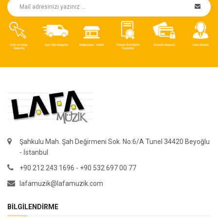
Şahkulu Mah. Şah Değirmeni Sok. No:6/A Tunel 34420 Beyoğlu
- İstanbul
+90 212 243 1696 - +90 532 697 00 77
lafamuzik@lafamuzik.com
BILGILENDIRME