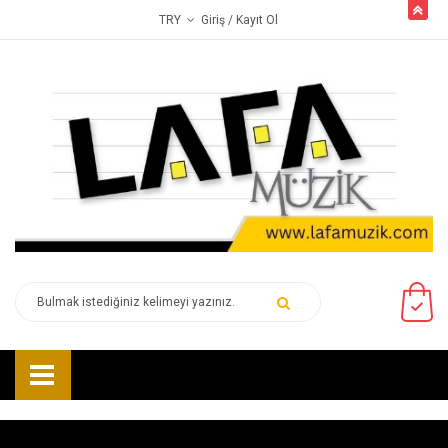
butto
Giriş
/ Kayıt Ol
TRY