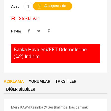
Sepete Ekle
Adet
Stokta Var
Paylaş
Banka Havalesi/EFT Ödemelerine
(%2) İndirim
AÇIKLAMA
YORUMLAR
TAKSITLER
DIĞER BILGILER
Meinl KA9M Kalimba (9 Ses)
Kalimba, baş parmak