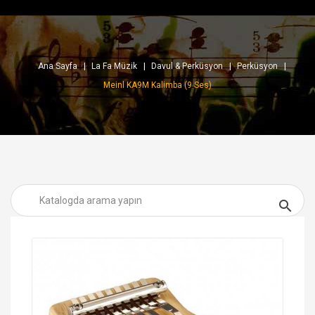
Ana Sayfa
La Fa Müzik
Davul & Perküsyon
Perküsyon
Meinl KA9M Kalimba (9 Ses)
