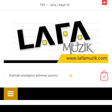
butto
Giriş
/ Kayıt Ol
TRY