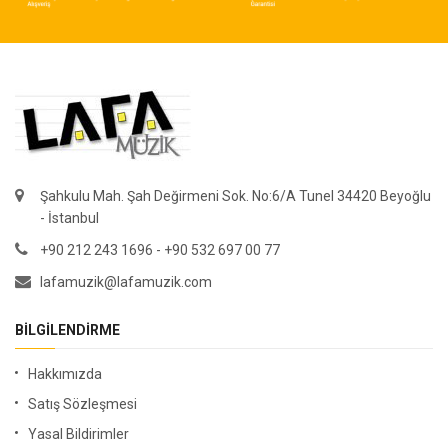
Şahkulu Mah. Şah Değirmeni Sok. No:6/A Tunel 34420 Beyoğlu
- İstanbul
+90 212 243 1696 - +90 532 697 00 77
lafamuzik@lafamuzik.com
BILGILENDIRME
Hakkımızda
Satış Sözleşmesi
Yasal Bildirimler