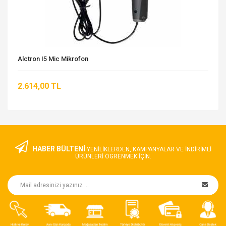
Alctron I5 Mic Mikrofon
2.614,00 TL
HABER BÜLTENİ
YENILIKLERDEN, KAMPANYALAR VE INDIRIMLI
ÜRÜNLERI ÖGRENMEK IÇIN.