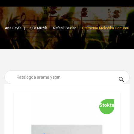
Ana Sayfa
La Fa Müzik
Nefesli Sazlar
Cremonia Melodika Hortumu

Stokta