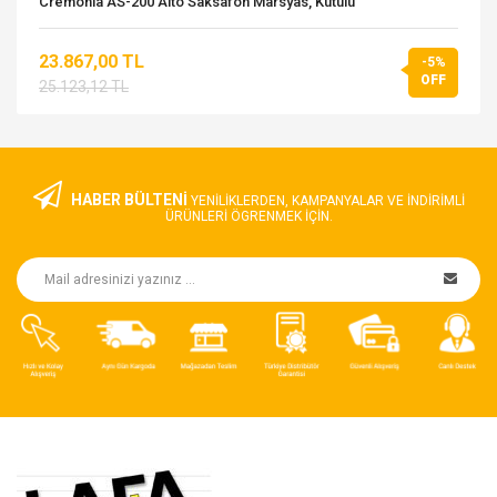
Cremonia AS-200 Alto Saksafon Marsyas, Kutulu
23.867,00 TL
-5%
OFF
25.123,12 TL
HABER BÜLTENİ
YENILIKLERDEN, KAMPANYALAR VE INDIRIMLI
ÜRÜNLERI ÖGRENMEK IÇIN.