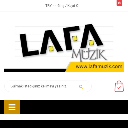
butto
Giriş
/ Kayıt Ol
TRY