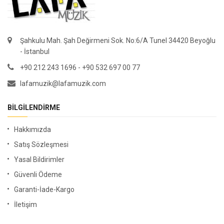
Şahkulu Mah. Şah Değirmeni Sok. No:6/A Tunel 34420 Beyoğlu
- İstanbul
+90 212 243 1696 - +90 532 697 00 77
lafamuzik@lafamuzik.com
BILGILENDIRME
Hakkımızda
Satış Sözleşmesi
Yasal Bildirimler
Güvenli Ödeme
Garanti-İade-Kargo
İletişim