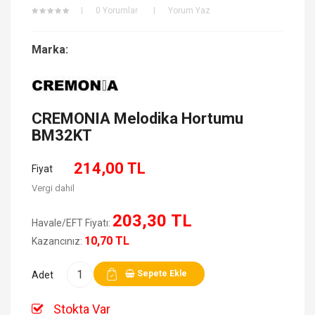
0 Yorumlar
Yorum Yaz
Marka:
CREMONIA
Melodika Hortumu
BM32KT
214,00 TL
Fiyat
Vergi dahil
203,30 TL
Havale/EFT Fiyatı:
10,70 TL
Kazancınız:
Sepete Ekle
Adet
Stokta Var