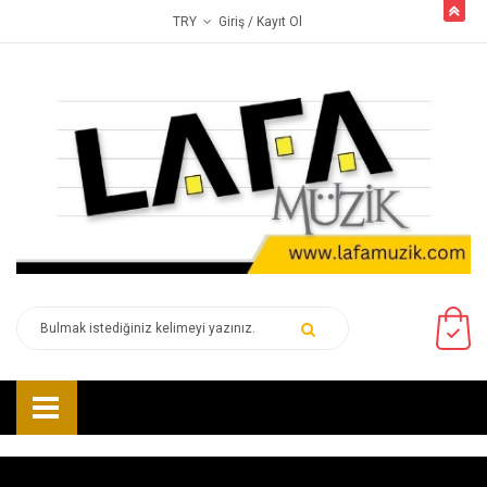
butto
Giriş
/ Kayıt Ol
TRY