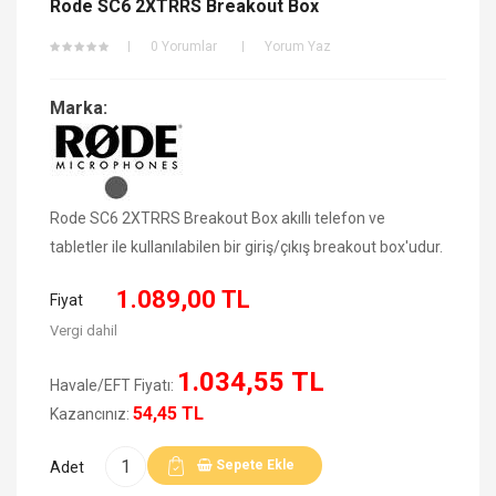
Rode SC6 2XTRRS Breakout Box
0 Yorumlar
Yorum Yaz
Marka:
Rode SC6 2XTRRS Breakout Box akıllı telefon ve
tabletler ile kullanılabilen bir giriş/çıkış breakout box'udur.
1.089,00 TL
Fiyat
Vergi dahil
1.034,55 TL
Havale/EFT Fiyatı:
54,45 TL
Kazancınız:
Sepete Ekle
Adet