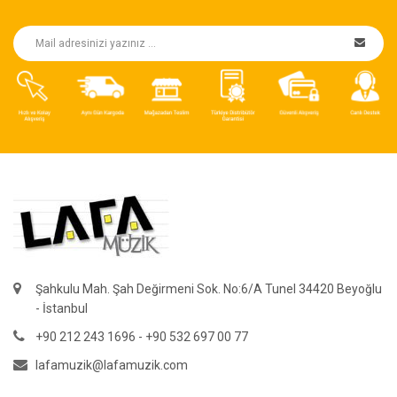
Şahkulu Mah. Şah Değirmeni Sok. No:6/A Tunel 34420 Beyoğlu
- İstanbul
+90 212 243 1696 - +90 532 697 00 77
lafamuzik@lafamuzik.com