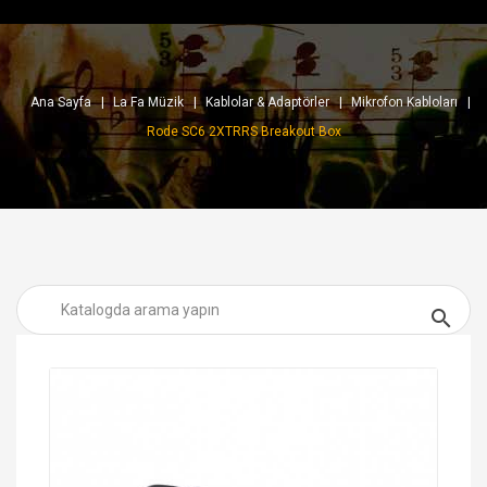
Ana Sayfa
La Fa Müzik
Kablolar & Adaptörler
Mikrofon Kabloları
Rode SC6 2XTRRS Breakout Box
