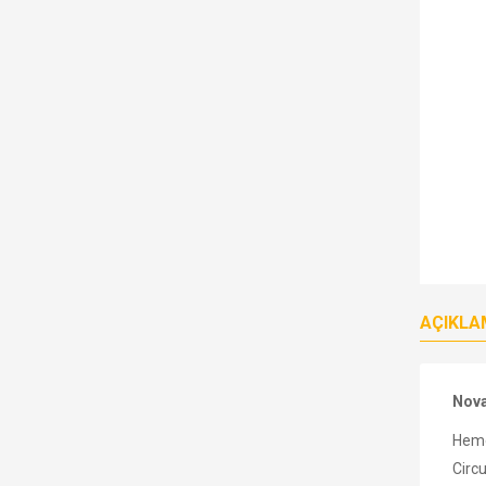
AÇIKLA
Nova
Heme
Circu