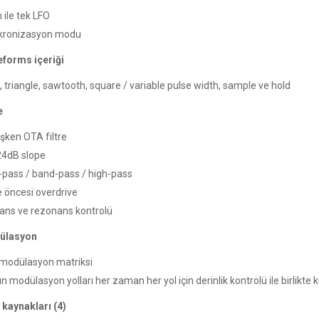
 ile tek LFO
ronizasyon modu
forms içeriği
 triangle, sawtooth, square / variable pulse width, sample ve hold
e
şken OTA filtre
4dB slope
pass / band-pass / high-pass
e öncesi overdrive
ans ve rezonans kontrolü
ülasyon
modülasyon matriksi
 modülasyon yolları her zaman her yol için derinlik kontrolü ile birlikte ku
kaynakları (4)