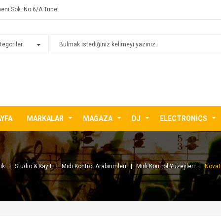
eni Sok. No:6/A Tunel
AYFA
MARKALAR
MAĞAZA
DJ
ELECTRONICS
ik
Studio & Kayıt
Midi Kontrol Arabirimleri
Midi Kontrol Yüzeyleri
Novat