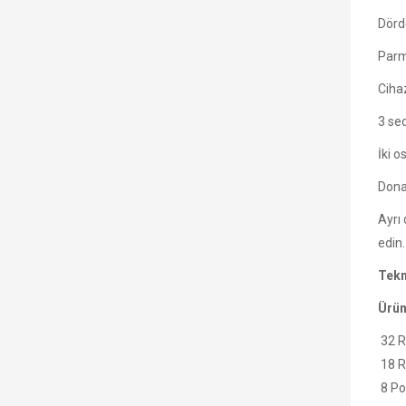
Dörd
Parm
Ciha
3 se
İki o
Dona
Ayrı
edin.
Tekn
Ürün
32 R
18 R
8 Pot