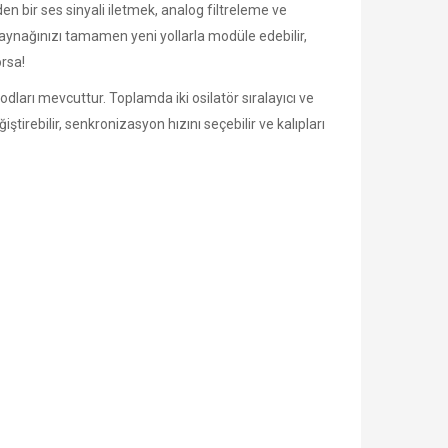
den bir ses sinyali iletmek, analog filtreleme ve
 kaynağınızı tamamen yeni yollarla modüle edebilir,
orsa!
dları mevcuttur. Toplamda iki osilatör sıralayıcı ve
rebilir, senkronizasyon hızını seçebilir ve kalıpları