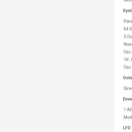
Kens
Synt
Paraf
64 S
2 Osi
Nois
Osc 
16’, 
Osc 
Osil
Sine,
Enve
1 AD
Modü
LFO