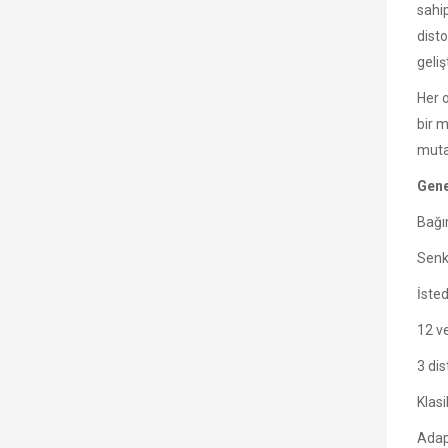
sahip
disto
geliş
Her o
bir m
muta
Gene
Bağım
Senkr
İsted
12 ve
3 di
Klasi
Adap