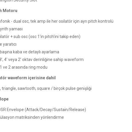
ington Security Slot
h Motoru
onik - dual osc, tek amp ile her osilatör için ayrı pitch kontrolü
ynth yaması
latör + sub osc (osc 1'in pitch'ini takip eden)
e yaratıcı
başına kaba ve detaylı ayarlama
8’, 4’ veya 2’ oktav derinliğine sahip waveform
1 ve 2 arasında ring modu
atör waveform içerisine dahil
 triangle, sawtooth, square / birçok pulse genişliği
lope
SR Envelope (Attack/Decay/Sustain/Release)
lasyon matriksinden yönlendirme