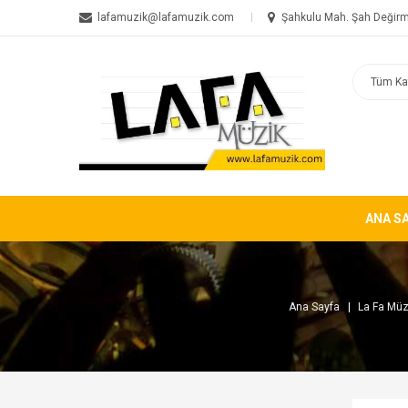
lafamuzik@lafamuzik.com
Şahkulu Mah. Şah Değirm
ANA S
Ana Sayfa
La Fa Müz