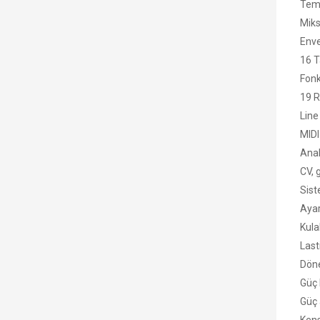
Temp
Mikse
Enve
16 T
Fonk
19 R
Line 
MIDI 
Analo
CV, g
Sist
Ayarl
Kula
Last
Döne
Güç 
Güç 