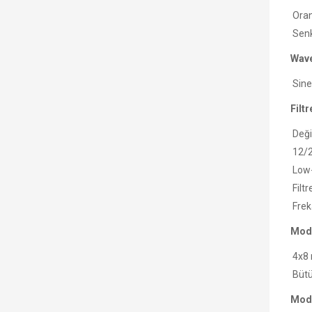
Oran
Senk
Wave
Sine,
Filtr
Deği
12/2
Low-
Filtr
Frek
Mod
4x8 
Bütün
Mod 