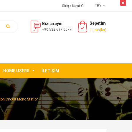
butto
TRY
Giriş
/ Kayıt Ol
Sepetim
Bizi arayın
+90 532 697 0077
0 ürün(ler)
HOME USERS
İLETIŞIM
ion Circuit Mono Station