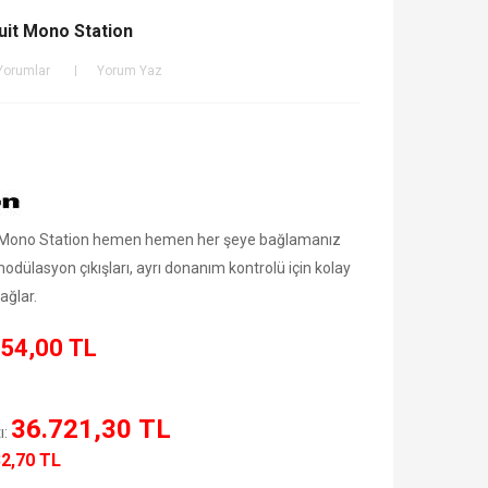
uit Mono Station
Yorumlar
Yorum Yaz
t Mono Station hemen hemen her şeye bağlamanız
modülasyon çıkışları, ayrı donanım kontrolü için kolay
ağlar.
54,00 TL
36.721,30 TL
ı:
32,70 TL