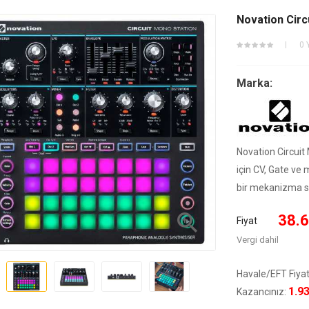
Novation Circ
0 
Marka:
Novation Circui
için CV, Gate ve 
bir mekanizma s

38.6
Fiyat
Vergi dahil
Havale/EFT Fiyat
1.9
Kazancınız: