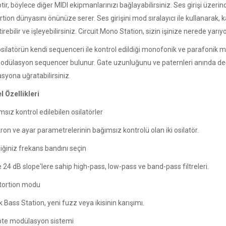
tir, böylece diğer MIDI ekipmanlarınızı bağlayabilirsiniz. Ses girişi üzerin
rtion dünyasını önünüze serer. Ses girişini mod sıralayıcı ile kullanarak,
tirebilir ve işleyebilirsiniz. Circuit Mono Station, sizin işinize nerede yarıy
silatörün kendi sequenceri ile kontrol edildiği monofonik ve parafonik mo
odülasyon sequencer bulunur. Gate uzunluğunu ve paternleri anında değişti
syona uğratabilirsiniz.
l Özellikleri
sız kontrol edilebilen osilatörler
on ve ayar parametrelerinin bağımsız kontrolü olan iki osilatör.
iğiniz frekans bandını seçin
 24 dB slope'lere sahip high-pass, low-pass ve band-pass filtreleri.
stortion modu
k Bass Station, yeni fuzz veya ikisinin karışımı.
te modülasyon sistemi