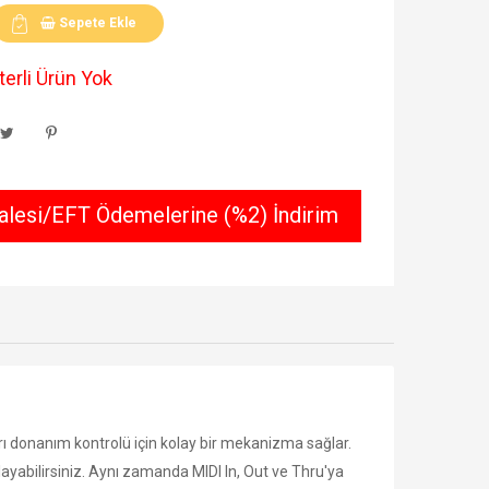
Sepete Ekle
erli Ürün Yok
lesi/EFT Ödemelerine (%2) İndirim
ı donanım kontrolü için kolay bir mekanizma sağlar.
layabilirsiniz. Aynı zamanda MIDI In, Out ve Thru'ya