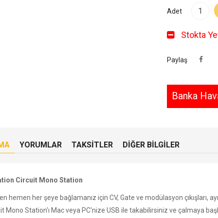
Adet
Stokta Yet
Paylaş
Banka Hava
MA
YORUMLAR
TAKSITLER
DIĞER BILGILER
tion Circuit Mono Station
n hemen her şeye bağlamanız için CV, Gate ve modülasyon çıkışları, ayr
it Mono Station'ı Mac veya PC'nize USB ile takabilirsiniz ve çalmaya baş