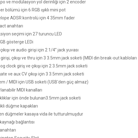
o ve modülasyon yol derinliği için 2 encoder
r bölümü için 6 RGB ışıklı mini pot
lope ADSR kontrolü için 4 35mm fader
act anahtarı
siyon seçimi için 27 turuncu LED
GB gösterge LEDi
çıkışı ve audio girişi için 2 1/4” jack yuvası
girişi, çıkışı ve thru için 3 3.5mm jack soketi (MIDI din break-out kabloları 
g clock giriş ve çıkışı için 2 3.5mm jack soketi
ate ve aux CV çıkışı için 3 3.5mm jack soketi
em / MIDI için USB soketi (USB'den güç almaz)
anabilir MIDI kanalları
klıklar için önde bulunan3.5mm jack soketi
ikli düğme kapakları
n düğmeler kasaya vida ile tutturulmuşdur
kaynağı bağlantısı
anahtarı