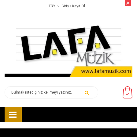
butto
Giriş
/ Kayıt Ol
TRY