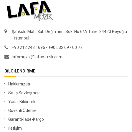
Şahkulu Mah. Şah Değirmeni Sok. No:6/A Tunel 34420 Beyoğlu
- İstanbul
+90 212 243 1696 - +90 532 697 00 77
lafamuzik@lafamuzik.com
BILGILENDIRME
Hakkımızda
Satış Sözleşmesi
Yasal Bildirimler
Güvenli Ödeme
Garanti-İade-Kargo
İletişim