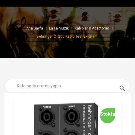
Ana Sayfa
La Fa Müzik
Kablolar & Adaptörler
Behringer CT200 Kablo Test Ekipnamı

Stokta