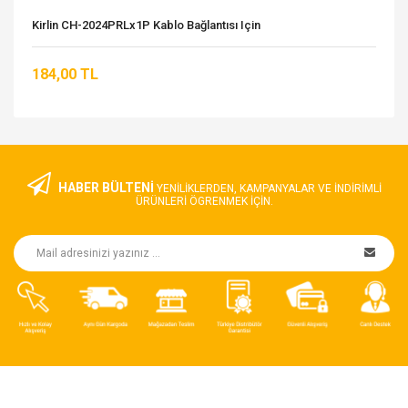
Kirlin CH-2024PRLx1P Kablo Bağlantısı Için
184,00 TL
HABER BÜLTENİ
YENILIKLERDEN, KAMPANYALAR VE INDIRIMLI
ÜRÜNLERI ÖGRENMEK IÇIN.