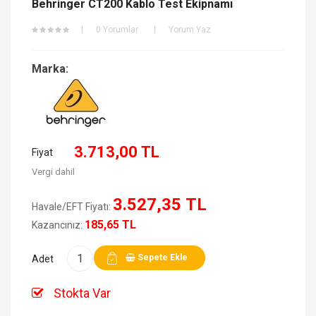
Behringer CT200 Kablo Test Ekipnamı
0 Yorumlar
Yorum Yaz
Marka:
3.713,00 TL
Fiyat
Vergi dahil
3.527,35 TL
Havale/EFT Fiyatı:
185,65 TL
Kazancınız:
Sepete Ekle
Adet
Stokta Var