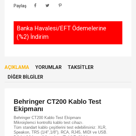
Paylaş
Banka Havalesi/EFT Ödemelerine
(%2) İndirim
AÇIKLAMA
YORUMLAR
TAKSITLER
DIĞER BILGILER
Behringer CT200 Kablo Test
Ekipmanı
Behringer CT200 Kablo Test Ekipmanı
Mikroişlemci kontrollü kablo test cihazı.
Tüm standart kablo çeşitlerini test edebilirsiniz: XLR,
Speakon, TRS (1/4",1/8"), RCA, RJ45, MIDI ve USB.