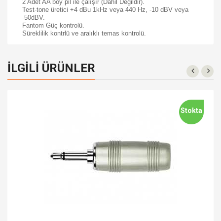
2 Adet AA boy pil ile çalışır (Dahil Değildir).
Test-tone üretici +4 dBu 1kHz veya 440 Hz, -10 dBV veya
-50dBV.
Fantom Güç kontrolü.
Süreklilik kontrlü ve aralıklı temas kontrolü.
İLGILI ÜRÜNLER
Stokta