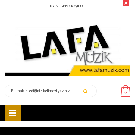
butto
Giriş
/ Kayıt Ol
TRY