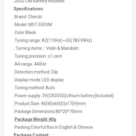
.2032 Cell Battery Included
Specifications:
.Brand: Cherub
.Model: WST-550VM
.Color:Black
.Tuning range:
A2(110Hz)~G5(783.99Hz)
. Turning items
：
Violin & Mandolin
.Tuning precision: ±1 cent
.A4 range: 440Hz
.Detection method: Clip
.Display mode: LED display
.Tuning method: Auto
.Power supply: 3V(CR2032)Lithium battery(Included)
.Product Size:
46(W)x60(D)x17(H)mm
.Package Dimensions:80*20*70mm
.
Package Weight:40g
.Packing:Colorful Box in English & Chinese
Package Content: