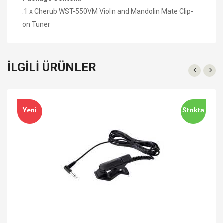
.1
x
Cherub WST-550VM Violin and Mandolin Mate Clip-
on Tuner
İLGILI ÜRÜNLER
Yeni
Stokta