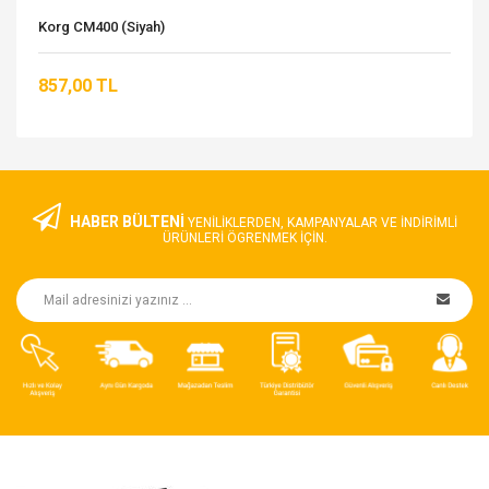
Korg CM400 (Siyah)
857,00 TL
HABER BÜLTENİ
YENILIKLERDEN, KAMPANYALAR VE INDIRIMLI
ÜRÜNLERI ÖGRENMEK IÇIN.