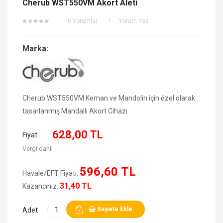
Cherub WST550VM Akort Aleti
0 Yorumlar
Yorum Yaz
Marka:
Cherub WST550VM Keman ve Mandolin için özel olarak
tasarlanmış Mandallı Akort Cihazı
628,00 TL
Fiyat
Vergi dahil
596,60 TL
Havale/EFT Fiyatı:
31,40 TL
Kazancınız:
Sepete Ekle
Adet