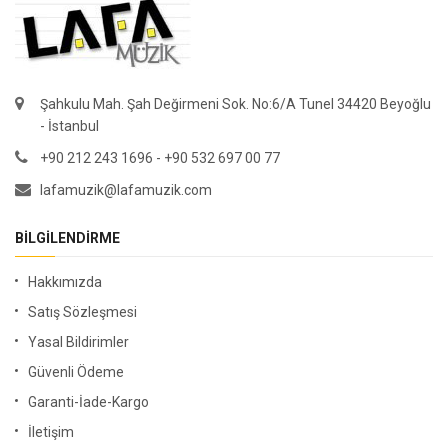
Şahkulu Mah. Şah Değirmeni Sok. No:6/A Tunel 34420 Beyoğlu
- İstanbul
+90 212 243 1696 - +90 532 697 00 77
lafamuzik@lafamuzik.com
BILGILENDIRME
Hakkımızda
Satış Sözleşmesi
Yasal Bildirimler
Güvenli Ödeme
Garanti-İade-Kargo
İletişim