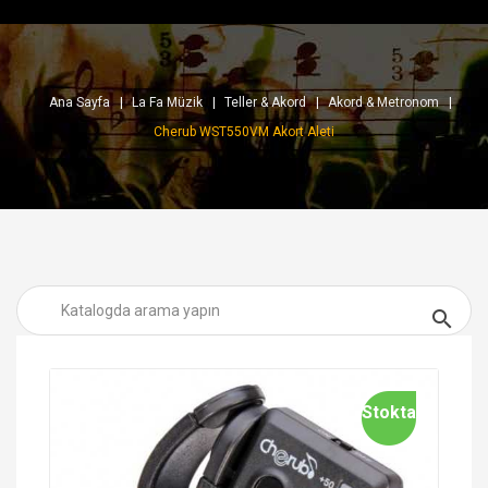
Ana Sayfa
La Fa Müzik
Teller & Akord
Akord & Metronom
Cherub WST550VM Akort Aleti

Stokta