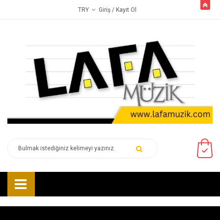
butto
Giriş
/ Kayıt Ol
TRY