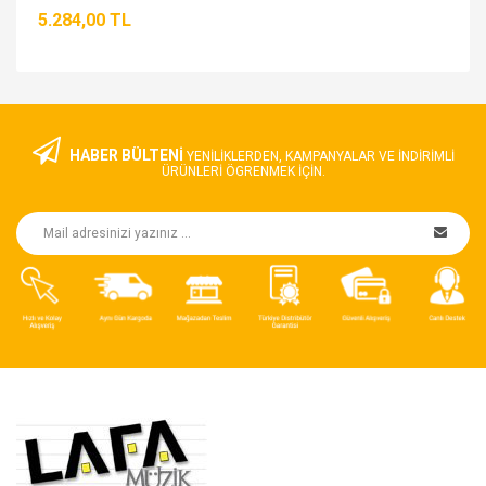
5.284,00 TL
HABER BÜLTENİ
YENILIKLERDEN, KAMPANYALAR VE INDIRIMLI
ÜRÜNLERI ÖGRENMEK IÇIN.