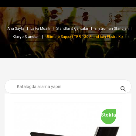
Ana Sayfa
La Fa Müzik
Standlar & Çantalar
Enstrüman Standları
Klavye Standları
Ultimate Support TBR-130 Stand İçin Ekstra Kol

Stokta