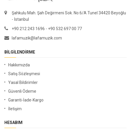
Şahkulu Mah. Şah Değirmeni Sok. No:6/A Tunel 34420 Beyoğlu
- İstanbul
+90 212 243 1696 - +90 532 697 00 77
lafamuzik@lafamuzik.com
BILGILENDIRME
Hakkımızda
Satış Sözleşmesi
Yasal Bildirimler
Güvenli Ödeme
Garanti-İade-Kargo
İletişim
HESABIM