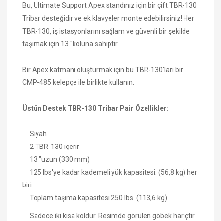
Bu, Ultimate Support Apex standınız için bir çift TBR-130
Tribar desteğidir ve ek klavyeler monte edebilirsiniz!
Her
TBR-130, iş istasyonlarını sağlam ve güvenli bir şekilde
taşımak için 13 "koluna sahiptir.
Bir Apex katmanı oluşturmak için bu TBR-130'ları bir
CMP-485 kelepçe ile birlikte kullanın.
Üstün Destek TBR-130 Tribar Pair Özellikler:
Siyah
2 TBR-130 içerir
13 "uzun (330 mm)
125 lbs'ye kadar kademeli yük kapasitesi.
(56,8 kg) her
biri
Toplam taşıma kapasitesi 250 lbs.
(113,6 kg)
Sadece iki kısa koldur. Resimde görülen göbek hariçtir