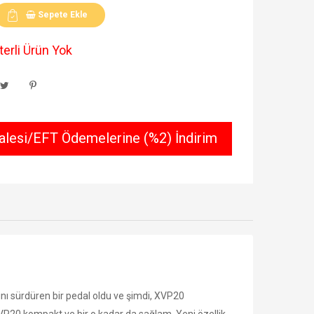
Sepete Ekle
erli Ürün Yok
lesi/EFT Ödemelerine (%2) İndirim
nı sürdüren bir pedal oldu ve şimdi, XVP­20