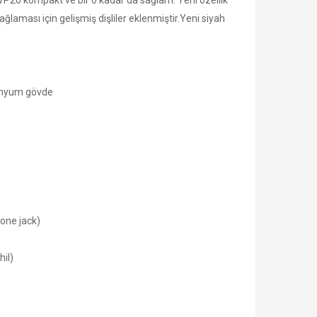
VP­20 kompakt ve bir o kadar da sağlam. Yeni özellik
ağlaması için gelişmiş dişliler eklenmiştir.Yeni siyah
minyum gövde
one jack)
hil)