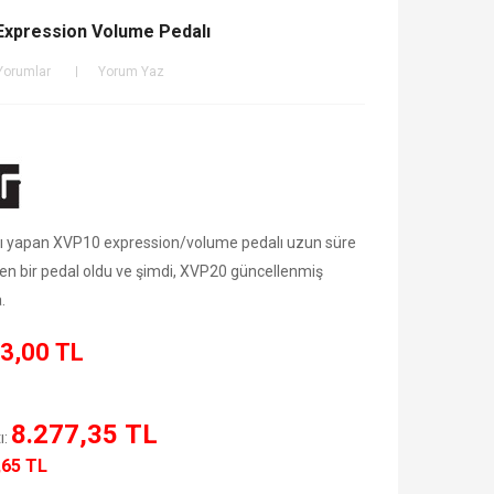
Expression Volume Pedalı
Yorumlar
Yorum Yaz
şını yapan XVP­10 expression/volume pedalı uzun süre
ren bir pedal oldu ve şimdi, XVP­20 güncellenmiş
.
3,00 TL
8.277,35 TL
ı:
,65 TL