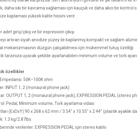
ellenmiş olarak karşınızda. Sert alüminyum gövdesi ve şık tasarımı ile X
k, daha sıkı bir kavrama sağlaması için kauçuk ve daha akıcı bir kontrol s
ze kaplaması yüksek kalite hissini verir.
er adet giriş/çıkış ve bir expression çıkışı
iteyi artıran siyah anodize yüzey ile kaplanmış kompakt ve sağlam alü
al mekanizmasının düzgün çalışabilmesi için mükemmel tutuş özelliği
ik tarzınıza uyacak şekilde ayarlanabilen minimum volume ve tork ayarı
ik özellikler
ş Empedansı: 50K–100K ohm
ler: INPUT 1, 2 (monaural phone jack)
şlar: OUTPUT 1, 2 (monaural phone jack), EXPRESSION PEDAL (stereo ph
rol: Pedal, Minimum volume, Tork ayarlama vidası
ları (ExDxY):90 x 268 x 62 mm / 3.54" x 10.55" x 2.44" (plastik ayaklık da
ık: 1.3 kg/2.87lbs
berinde verilenler: EXPRESSION PEDAL için stereo kablo