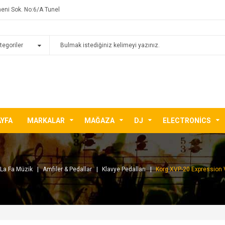
eni Sok. No:6/A Tunel
AYFA
MARKALAR
MAĞAZA
DJ
ELECTRONICS
La Fa Müzik
Amfiler & Pedallar
Klavye Pedalları
Korg XVP-20 Expression 