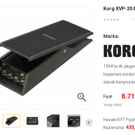
Korg XVP-20 
0 
Marka:
1994'te ilk çıkı
başarısını sürdü
olarak karşınızda

8.71
Fiyat
Vergi dahil
Havale/EFT Fiyat
435
Kazancınız: