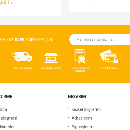
,00 TL
RIMLI ÜRÜNLERI ÖGRENMEK IÇIN.
NDIRME
HESABIM
ızda
Kişisel Bilgilerim
özleşmesi
Adreslerim
ldirimler
Siparişlerim