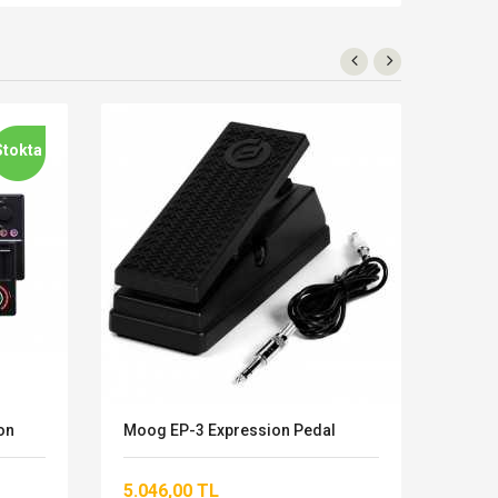
Stokta
on
Moog EP-3 Expression Pedal
Medel
Peda
5.046,00 TL