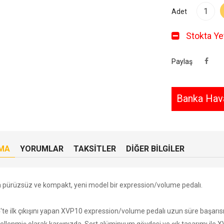
Adet
Stokta Yet
Paylaş
Banka Hava
MA
YORUMLAR
TAKSITLER
DIĞER BILGILER
 pürüzsüz ve kompakt, yeni model bir expression/volume pedalı.
te ilk çıkışını yapan XVP­10 expression/volume pedalı uzun süre başarısı