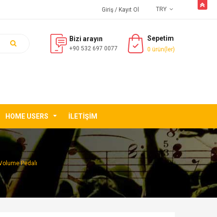
butto
TRY
Giriş
/ Kayıt Ol
Sepetim
Bizi arayın
+90 532 697 0077
0 ürün(ler)
HOME USERS
İLETIŞIM
Volume Pedalı