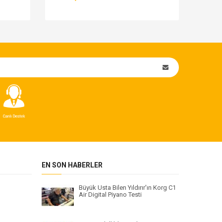
2.38
EN SON HABERLER
Büyük Usta Bilen Yıldırır'ın Korg C1
Air Digital Piyano Testi