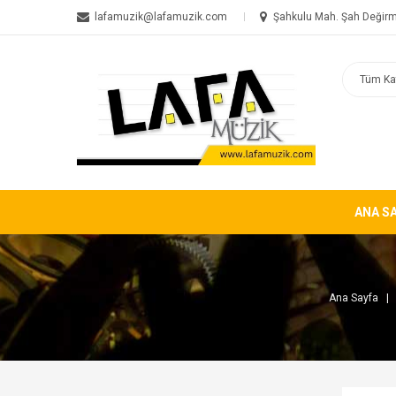
lafamuzik@lafamuzik.com
Şahkulu Mah. Şah Değirm
ANA S
Ana Sayfa