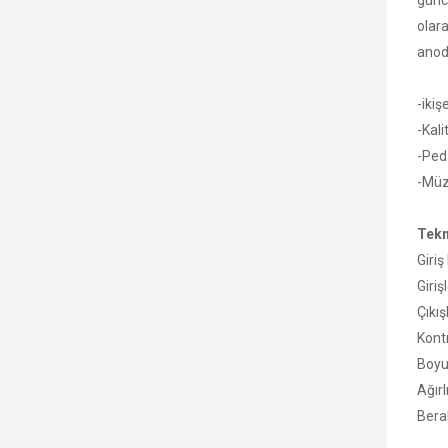
günc
olara
anodi
-ikiş
-Kal
-Ped
-Müz
Tekn
Giri
Giriş
Çıkı
Kont
Boyut
Ağırl
Bera