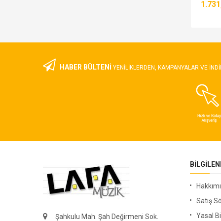
1.190,00 TL
1.731
HABER BÜLTENİ
YENILIKLERDEN, KAMPANYALAR VE INDI
BILGILE
Hakkım
Satış S
Yasal Bi
Şahkulu Mah. Şah Değirmeni Sok.