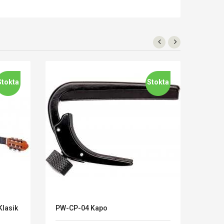
Stokta
Stokta
lasik
PW-CP-04 Kapo
Valen