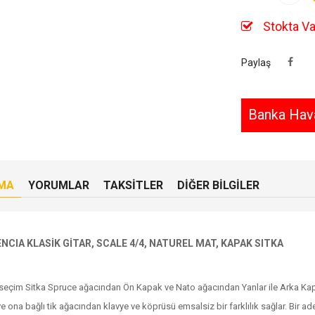
Stokta Va
Paylaş
Banka Hava
MA
YORUMLAR
TAKSITLER
DIĞER BILGILER
NCIA KLASİK GİTAR, SCALE 4/4, NATUREL MAT, KAPAK SITKA
seçim Sitka Spruce ağacından Ön Kapak ve Nato ağacından Yanlar ile Arka Kapak
e ona bağlı tik ağacından klavye ve köprüsü emsalsiz bir farklılık sağlar. Bir 