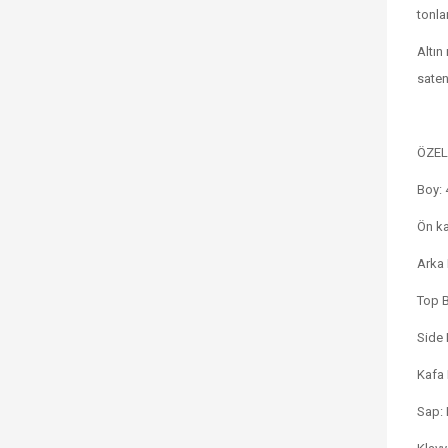
tonla
Altın
saten
ÖZEL
Boy: 
Ön ka
Arka 
Top B
Side 
Kafa 
Sap: