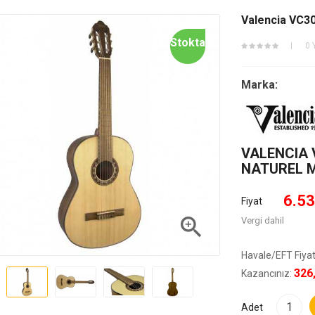
Valencia VC30
Stokta
0 
Marka:
VALENCIA V
NATUREL M
6.53
Fiyat

Vergi dahil
Havale/EFT Fiyat
326
Kazancınız:
Adet