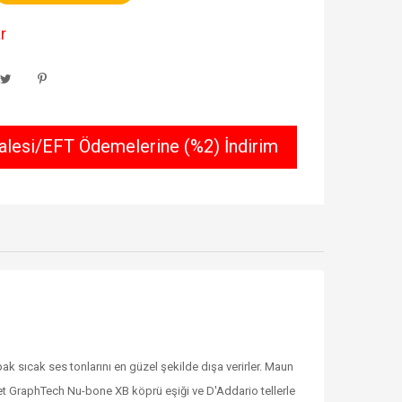
r
lesi/EFT Ödemelerine (%2) İndirim
 sıcak ses tonlarını en güzel şekilde dışa verirler. Maun
adet GraphTech Nu-bone XB köprü eşiği ve D'Addario tellerle