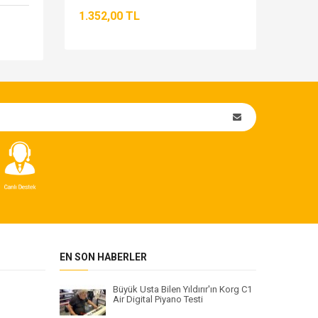
1.352,00 TL
6.19
EN SON HABERLER
Büyük Usta Bilen Yıldırır'ın Korg C1
Air Digital Piyano Testi