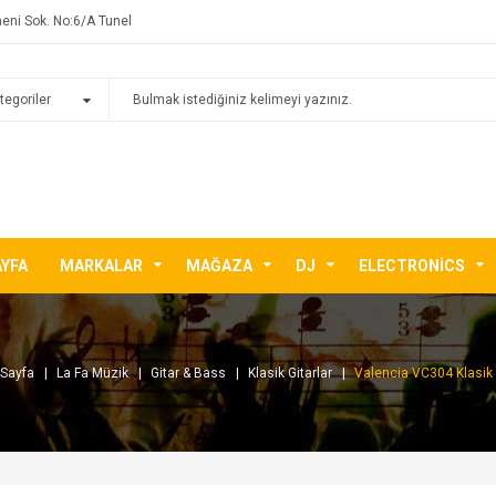
eni Sok. No:6/A Tunel
AYFA
MARKALAR
MAĞAZA
DJ
ELECTRONICS
Sayfa
La Fa Müzik
Gitar & Bass
Klasik Gitarlar
Valencia VC304 Klasik 