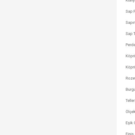
Klavy
Sap F
Sapın
Sap T
Perde
Köprü
Köprü
Rozet
Burgu
Teller
Ölçek
Eşik 
Finiş