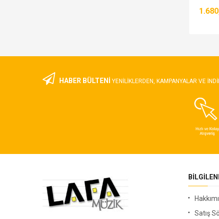
1.680
3.545,00 TL
HABER BÜLTENİ
YENILIKLERDEN, KAMPANYALAR VE INDI
BILGILE
Hakkım
Satış S