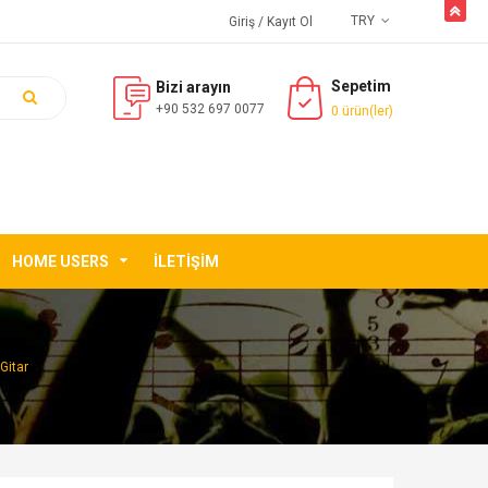
butto
TRY
Giriş
/ Kayıt Ol
Sepetim
Bizi arayın
+90 532 697 0077
0 ürün(ler)
HOME USERS
İLETIŞIM
Gitar