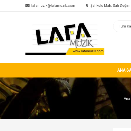
lafamuzik@lafamuzik.com
Şahkulu Mah. Şah Değirm
ANA S
Ana 