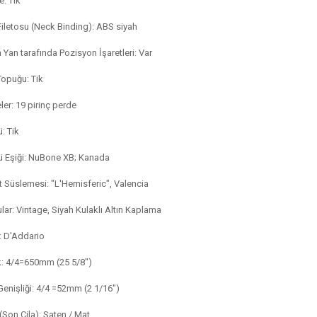
e: Tik
iletosu (Neck Binding): ABS siyah
 Yan tarafında Pozisyon İşaretleri: Var
opuğu: Tik
ler: 19 pirinç perde
: Tik
 Eşiği: NuBone XB; Kanada
 Süslemesi: "L'Hemisferic", Valencia
lar: Vintage, Siyah Kulaklı Altın Kaplama
:
D'Addario
: 4/4=650mm (25 5/8")
Genişliği: 4/4 =52mm (2 1/16")
 (Son Cila): Saten / Mat