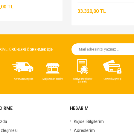
,00 TL
33.320,00 TL
RIMLI ÜRÜNLERI ÖGRENMEK IÇIN.
NDIRME
HESABIM
ızda
Kişisel Bilgilerim
özleşmesi
Adreslerim