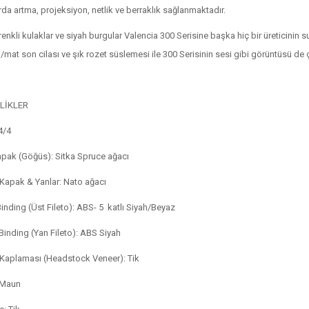
rda artma, projeksiyon, netlik ve berraklık sağlanmaktadır.
 renkli kulaklar ve siyah burgular Valencia 300 Serisine başka hiç bir üreticini
/mat son cilası ve şık rozet süslemesi ile 300 Serisinin sesi gibi görüntüsü de 
LİKLER
4/4
pak (Göğüs): Sitka Spruce ağacı
Kapak & Yanlar: Nato ağacı
inding (Üst Fileto): ABS- 5 katlı Siyah/Beyaz
Binding (Yan Fileto): ABS Siyah
Kaplaması (Headstock Veneer): Tik
 Maun