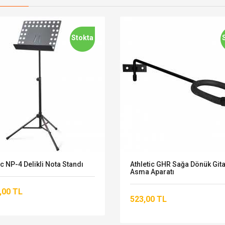
Stokta
ic NP-4 Delikli Nota Standı
Athletic GHR Sağa Dönük Git
Asma Aparatı
,00 TL
523,00 TL