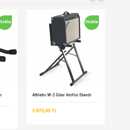
Stokta
Stokta
Yen
ar
Athletic W-2 Gitar Amfisi Standı
HERC
Gitar
3.873,00 TL
1.54