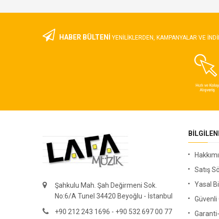
HABER BÜLTENİ
YENILIKLERDEN, KAMPANYALAR VE INDI
BILGILE
Hakkım
Satış S
Yasal Bi
Şahkulu Mah. Şah Değirmeni Sok.
No:6/A Tunel 34420 Beyoğlu - İstanbul
Güvenl
+90 212 243 1696 - +90 532 697 00 77
Garanti