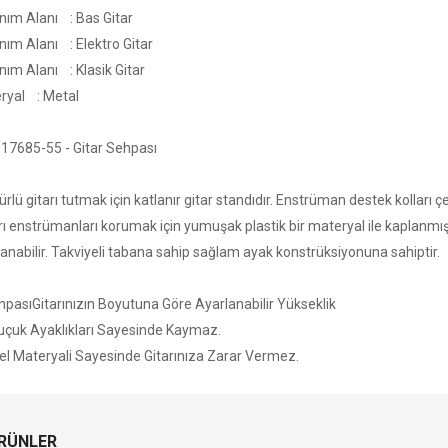
anım Alanı : Bas Gitar
nım Alanı : Elektro Gitar
nım Alanı : Klasik Gitar
ryal : Metal
17685-55 - Gitar Sehpası
ürlü gitarı tutmak için katlanır gitar standıdır. Enstrüman destek kolları ç
rı enstrümanları korumak için yumuşak plastik bir materyal ile kaplanmıştı
anabilir. Takviyeli tabana sahip sağlam ayak konstrüksiyonuna sahiptir.
asıGitarınızın Boyutuna Göre Ayarlanabilir Yükseklik
uk Ayaklıkları Sayesinde Kaymaz.
 Materyali Sayesinde Gitarınıza Zarar Vermez.
ÜRÜNLER