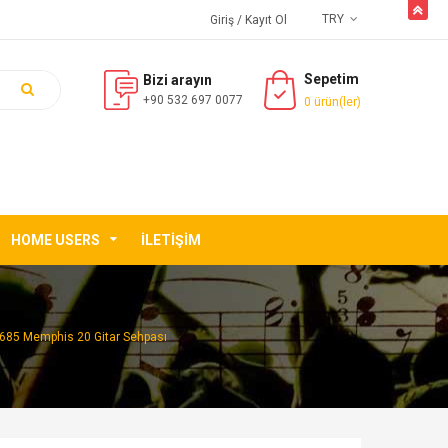
butto
TRY
Giriş
/ Kayıt Ol
Sepetim
Bizi arayın
+90 532 697 0077
0 ürün(ler)
HOME USERS
İLETIŞIM
685 Memphis 20 Gitar Sehpası