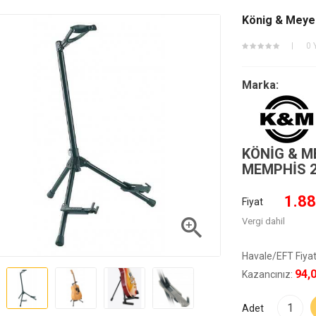
König & Meye
0 
Marka:
KÖNIG & M
MEMPHIS 2
1.88
Fiyat

Vergi dahil
Havale/EFT Fiyat
94,
Kazancınız:
Adet