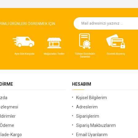
RIMLI ÜRÜNLERI ÖGRENMEK IÇIN.
NDIRME
HESABIM
ızda
Kişisel Bilgilerim
özleşmesi
Adreslerim
ldirimler
Siparişlerim
i Ödeme
Sipariş Makbuzlarım
-İade-Kargo
Email Uyarılarım