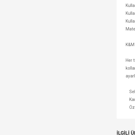
Kull
Kulla
Kulla
Mate
K&M 
Her t
kolla
ayarl
Sehp
Kauç
Özel
İLGILI 