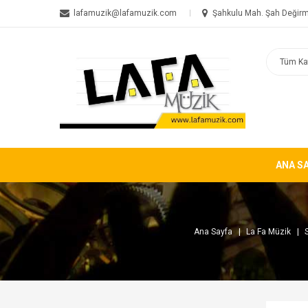
lafamuzik@lafamuzik.com
Şahkulu Mah. Şah Değirm
ANA S
Ana Sayfa
La Fa Müzik