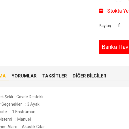
Stokta Yet
Paylaş
Banka Hava
MA
YORUMLAR
TAKSITLER
DIĞER BILGILER
ek Şekli : Gövde Destekli
r Seçenekler : 3 Ayak
site : 1 Enstrüman
t Sistemi : Manuel
anım Alanı : Akustik Gitar