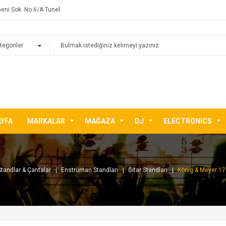
eni Sok. No:6/A Tunel
AYFA
MARKALAR
MAĞAZA
DJ
ELECTRONICS
Standlar & Çantalar
Enstrüman Standları
Gitar Standları
König & Meyer 17