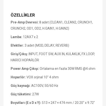
ÖZELLİKLER
Pre-Amp Devresi:
8 adet (CLEAN1, CLEAN2, CRUNCH1,
CRUNCH2, OD1, OD2, H.GAIN1, H.GAIN2)
Lamba:
12AX7 x 2
Efektler:
3 adet (MOD, DELAY, REVERB)
Giriş/Çıkış:
INPUT, FOOT SW, AUX IN, KULAKLIK, FX LOOP,
HARİCİ HOPARLÖR
Power Amp Çıkışı:
Ortalama en fazla 30W RMS @4 ohm
Hoparlör:
VOX orjinal 10" 4 ohm
Güç kaynağı:
AC100V, 50/60 Hz
Güç tüketimi:
27W
Boyutları (E x D x Y):
513 × 247 × 474 mm / 20.20" x 9.72"