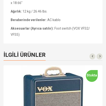
x 18.66"
Ağırlık:
12 kg / 26.46 lbs.
Beraberinde verilenler:
AC kablo
Aksesuarlar (Ayrıca satılır):
Foot switch (VOX VFS2/
VFS5)
İLGILI ÜRÜNLER
Stokta