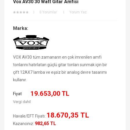
Vox AV30 30 Watt Gitar Amfisi
0 Yorumlar
Yorum Yaz
Marka:
VOX AV30 tüm zamanarın en çok imrenilen amfi
tonlarını hatırlatan güçlü gitar tonları sunmak için bir
çift 12AX7 lamba ve eşsiz bir analog devre tasarımı
kullanır.
19.653,00 TL
Fiyat
Vergi dahil
18.670,35 TL
Havale/EFT Fiyatı:
982,65 TL
Kazancınız: