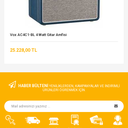
Vox AC4C1-BL 4 Watt Gitar Amfisi
25.228,00 TL
HABER BÜLTENİ
YENILIKLERDEN, KAMPANYALAR VE INDIRIMLI
ÜRÜNLERI ÖGRENMEK IÇIN.