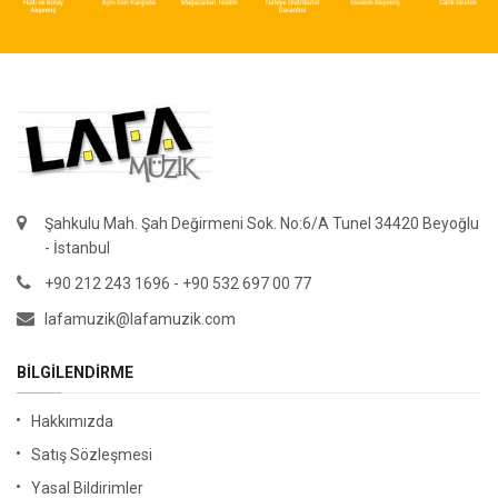
Şahkulu Mah. Şah Değirmeni Sok. No:6/A Tunel 34420 Beyoğlu
- İstanbul
+90 212 243 1696 - +90 532 697 00 77
lafamuzik@lafamuzik.com
BILGILENDIRME
Hakkımızda
Satış Sözleşmesi
Yasal Bildirimler