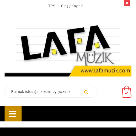
butto
Giriş
/ Kayıt Ol
TRY