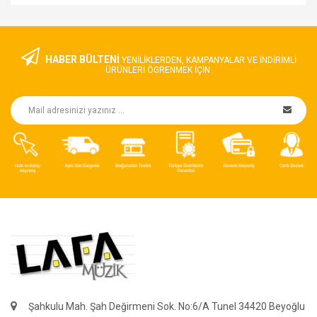
HABER BÜLTENİ
YENILIKLERDEN, KAMPANYALAR VE INDIRIMLI
ÜRÜNLERI ÖGRENMEK IÇIN.
Şahkulu Mah. Şah Değirmeni Sok. No:6/A Tunel 34420 Beyoğlu