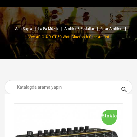
Ana Sayfa
La Fa Müzik
Amfiler & Pedallar
Gitar Amfileri
Vox ADIO AIR-GT 50 Watt Bluetooth Gitar Amfisi

Stokta