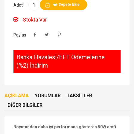
Sepete Ekle
Adet
Stokta Var
Paylaş
Banka Havalesi/EFT Ödemelerine
(%2) İndirim
AÇIKLAMA
YORUMLAR
TAKSITLER
DIĞER BILGILER
Boyutundan daha iyi performans gösteren 50W amfi