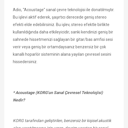
Adio, "Acoustage" sanal çevre teknolojisi ile donatılmıştır.
Bu işlevi aktif ederek, şaşırtıcı derecede geniş stereo
efekti elde edebilirsiniz. Bu işlev, stereo efektle birlikte
kullanıldığında daha etkileyicidir; sanki kendinizi geniş bir
sahnede hissetmenizi sağlayan bir gitar/bas amfisi sesi
verir veya geniş bir ortamdaysanız benzersiz bir çok
kanallı hoparlör sisteminin alana yayılan çevresel sesini
hissedersiniz.
* Acoustage (KORG'un Sanal Çevresel Teknolojisi)
Nedir?
KORG tarafından geliştirilen, benzersiz bir kişisel akustik
alan yaratılmasına izin veren, devrim yaratan bir sanal