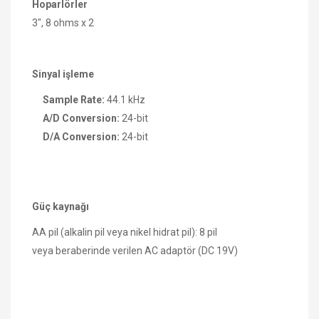
Hoparlörler
3", 8 ohms x 2
Sinyal işleme
Sample Rate:
44.1 kHz
A/D Conversion:
24-bit
D/A Conversion:
24-bit
Güç kaynağı
AA pil (alkalin pil veya nikel hidrat pil): 8 pil
veya beraberinde verilen AC adaptör (DC 19V)