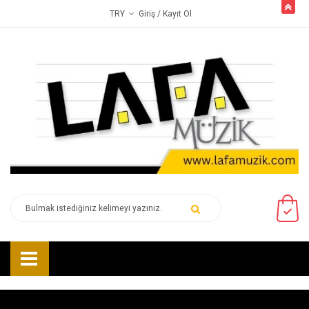
butto
Giriş
/ Kayıt Ol
TRY