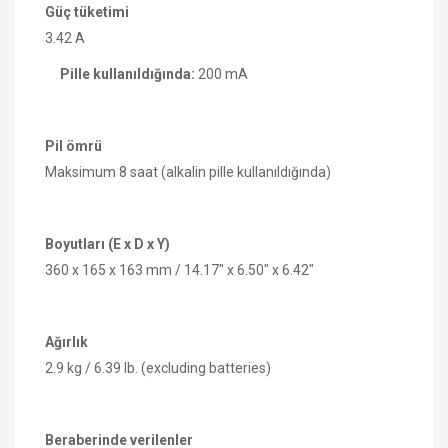
Güç tüketimi
3.42 A
Pille kullanıldığında:
200 mA
Pil ömrü
Maksimum 8 saat (alkalin pille kullanıldığında)
Boyutları (E x D x Y)
360 x 165 x 163 mm / 14.17" x 6.50" x 6.42"
Ağırlık
2.9 kg / 6.39 lb. (excluding batteries)
Beraberinde verilenler