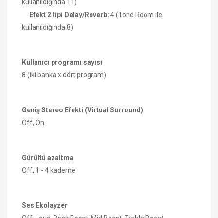
kullanıldığında 11)
Efekt 2 tipi Delay/Reverb:
4 (Tone Room ile
kullanıldığında 8)
Kullanıcı programı sayısı
8 (iki banka x dört program)
Geniş Stereo Efekti (Virtual Surround)
Off, On
Gürültü azaltma
Off, 1 - 4 kademe
Ses Ekolayzer
Off, Loud, Bass Boost, Mid Boost, Treble Boost