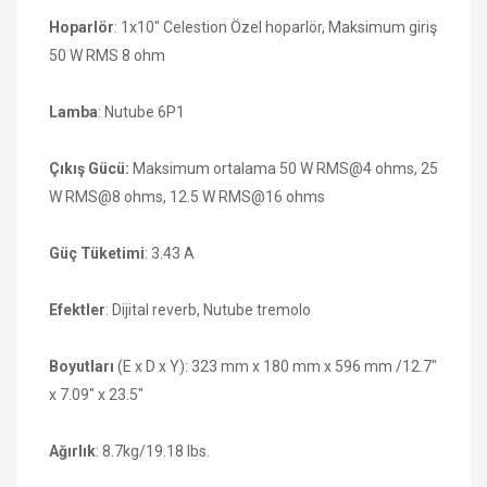
Hoparlör
: 1x10" Celestion Özel hoparlör, Maksimum giriş
50 W RMS 8 ohm
Lamba
: Nutube 6P1
Çıkış Gücü:
Maksimum ortalama 50 W RMS@4 ohms, 25
W RMS@8 ohms, 12.5 W RMS@16 ohms
Güç Tüketimi
: 3.43 A
Efektler
: Dijital reverb, Nutube tremolo
Boyutları
(E x D x Y): 323 mm x 180 mm x 596 mm /12.7"
x 7.09" x 23.5"
Ağırlık
: 8.7kg/19.18 lbs.