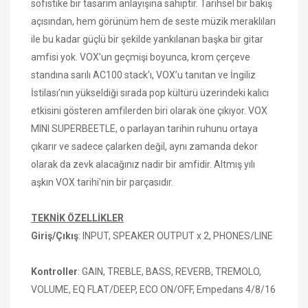
sofistike bir tasarım anlayışına sahiptir. Tarihsel bir bakış
açısından, hem görünüm hem de seste müzik meraklıları
ile bu kadar güçlü bir şekilde yankılanan başka bir gitar
amfisi yok. VOX’un geçmişi boyunca, krom çerçeve
standına sarılı AC100 stack'ı, VOX’u tanıtan ve İngiliz
İstilası’nın yükseldiği sırada pop kültürü üzerindeki kalıcı
etkisini gösteren amfilerden biri olarak öne çıkıyor. VOX
MINI SUPERBEETLE, o parlayan tarihin ruhunu ortaya
çıkarır ve sadece çalarken değil, aynı zamanda dekor
olarak da zevk alacağınız nadir bir amfidir. Altmış yılı
aşkın VOX tarihi'nin bir parçasıdır.
TEKNİK ÖZELLİKLER
Giriş/Çıkış
: INPUT, SPEAKER OUTPUT x 2, PHONES/LINE
Kontroller
: GAIN, TREBLE, BASS, REVERB, TREMOLO,
VOLUME, EQ FLAT/DEEP, ECO ON/OFF, Empedans 4/8/16