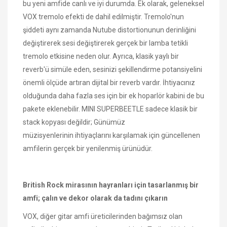
bu yeni amfide canlı ve iyi durumda. Ek olarak, geleneksel
VOX tremolo efekti de dahil edilmiştir. Tremolo'nun
şiddeti aynı zamanda Nutube distortionunun derinliğini
değiştirerek sesi değiştirerek gerçek bir lamba tetikli
tremolo etkisine neden olur. Ayrıca, klasik yaylı bir
reverb'ü simüle eden, sesinizi şekillendirme potansiyelini
önemli ölçüde artıran dijital bir reverb vardır. İhtiyacınız
olduğunda daha fazla ses için bir ek hoparlör kabini de bu
pakete eklenebilir. MINI SUPERBEETLE sadece klasik bir
stack kopyası değildir; Günümüz
müzisyenlerinin ihtiyaçlarını karşılamak için güncellenen
amfilerin gerçek bir yenilenmiş ürünüdür.
British Rock mirasının hayranları için tasarlanmış bir
amfi; çalın ve dekor olarak da tadını çıkarın
VOX, diğer gitar amfi üreticilerinden bağımsız olan