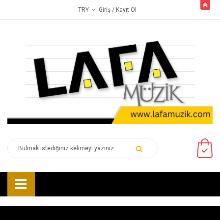
butto
Giriş
/ Kayıt Ol
TRY