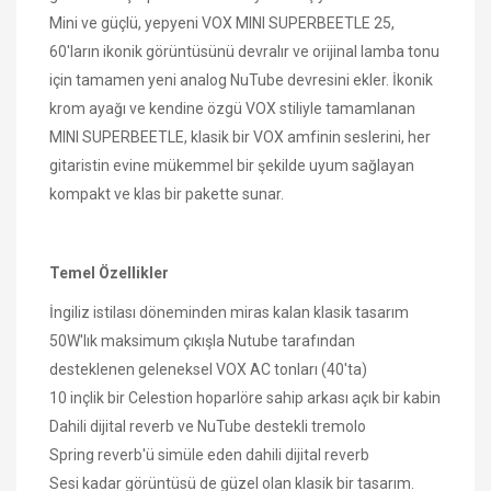
Mini ve güçlü, yepyeni VOX MINI SUPERBEETLE 25,
60'ların ikonik görüntüsünü devralır ve orijinal lamba tonu
için tamamen yeni analog NuTube devresini ekler. İkonik
krom ayağı ve kendine özgü VOX stiliyle tamamlanan
MINI SUPERBEETLE, klasik bir VOX amfinin seslerini, her
gitaristin evine mükemmel bir şekilde uyum sağlayan
kompakt ve klas bir pakette sunar.
Temel Özellikler
İngiliz istilası döneminden miras kalan klasik tasarım
50W'lık maksimum çıkışla Nutube tarafından
desteklenen geleneksel VOX AC tonları (40'ta)
10 inçlik bir Celestion hoparlöre sahip arkası açık bir kabin
Dahili dijital reverb ve NuTube destekli tremolo
Spring reverb'ü simüle eden dahili dijital reverb
Sesi kadar görüntüsü de güzel olan klasik bir tasarım.