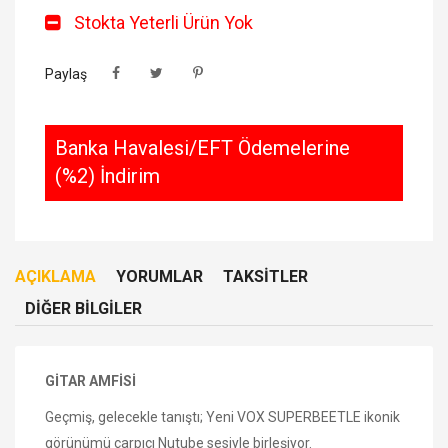
Stokta Yeterli Ürün Yok
Paylaş
Banka Havalesi/EFT Ödemelerine
(%2) İndirim
AÇIKLAMA
YORUMLAR
TAKSITLER
DIĞER BILGILER
GİTAR AMFİSİ
Geçmiş, gelecekle tanıştı; Yeni VOX SUPERBEETLE ikonik
görünümü çarpıcı Nutube sesiyle birleşiyor.