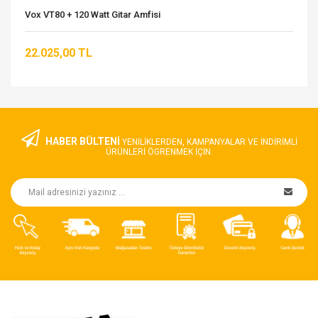
Vox VT80 + 120 Watt Gitar Amfisi
22.025,00 TL
HABER BÜLTENİ
YENILIKLERDEN, KAMPANYALAR VE INDIRIMLI
ÜRÜNLERI ÖGRENMEK IÇIN.