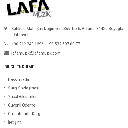
Şahkulu Mah. Şah Değirmeni Sok. No:6/A Tunel 34420 Beyoğlu
- İstanbul
+90 212 243 1696 - +90 532 697 00 77
lafamuzik@lafamuzik.com
BILGILENDIRME
Hakkımızda
Satış Sözleşmesi
Yasal Bildirimler
Güvenli Ödeme
Garanti-İade-Kargo
İletişim